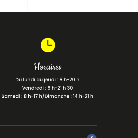

Horaires
Du lundi au jeudi : 8 h-20 h
Vendredi : 8 h-21 h 30
Samedi : 8 h-17 h/Dimanche : 14 h-21 h