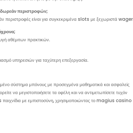
αι δωρεάν περιστροφών;
εάν περιστροφές είναι για συγκεκριμένα slots με ξεχωριστά wager
όχρονα;
φυγή αθέμιτων πρακτικών.
ασμό υπηρεσιών για ταχύτερη επεξεργασία.
ένο σύστημα μπόνους με προσεγμένα μαθηματικά και ασφαλείς
ρείτε να μεγιστοποιήσετε τα οφέλη και να αντιμετωπίσετε τυχόν
παιχνίδια με εμπιστοσύνη, χρησιμοποιώντας το magius casino