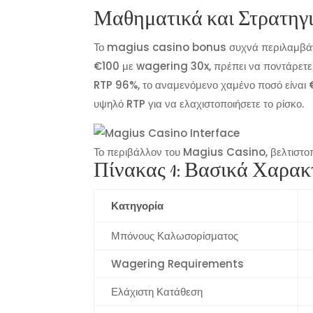
Μαθηματικά και Στρατηγι
Το magius casino bonus συχνά περιλαμβάνε
€100 με wagering 30x, πρέπει να ποντάρετε €
RTP 96%, το αναμενόμενο χαμένο ποσό είναι €
υψηλό RTP για να ελαχιστοποιήσετε το ρίσκο.
Το περιβάλλον του Magius Casino, βελτιστοπ
Πίνακας 1: Βασικά Χαρακ
Κατηγορία
Μπόνους Καλωσορίσματος
Wagering Requirements
Ελάχιστη Κατάθεση