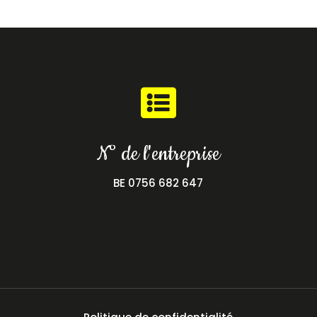

N° de l'entreprise
BE 0756 682 647