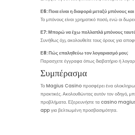
Ε6: Ποια είναι η διαφορά μεταξύ μπόνους κ
Το μπόνους είναι χρηματικό ποσό, ενώ οι δωρ
Ε7: Μπορώ να έχω πολλαπλά μπόνους ταυτ
Συνήθως όχι, ακολουθείτε τους όρους για απο
Ε8: Πώς επαληθεύω τον λογαριασμό μου;
Παρασχετε έγγραφα όπως διαβατήριο ή λογαρι
Συμπέρασμα
Το Magius Casino προσφέρει ένα ολοκληρωμ
πρακτικές. Ακολουθώντας αυτόν τον οδηγό, μπο
προβλήματα. Εξερευνήστε τα casino magius 
app για βελτιωμένη προσβασιμότητα.