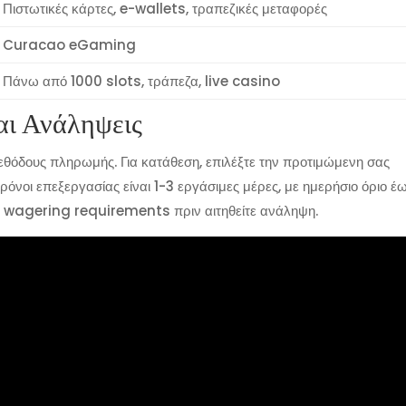
Πιστωτικές κάρτες, e-wallets, τραπεζικές μεταφορές
Curacao eGaming
Πάνω από 1000 slots, τράπεζα, live casino
αι Ανάληψεις
όδους πληρωμής. Για κατάθεση, επιλέξτε την προτιμώμενη σας
χρόνοι επεξεργασίας είναι 1-3 εργάσιμες μέρες, με ημερήσιο όριο έ
τα wagering requirements πριν αιτηθείτε ανάληψη.