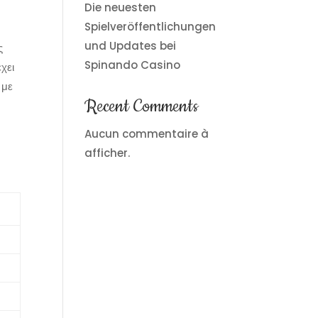
Die neuesten
Spielveröffentlichungen
und Updates bei
ς
Spinando Casino
χει
 με
Recent Comments
Aucun commentaire à
afficher.