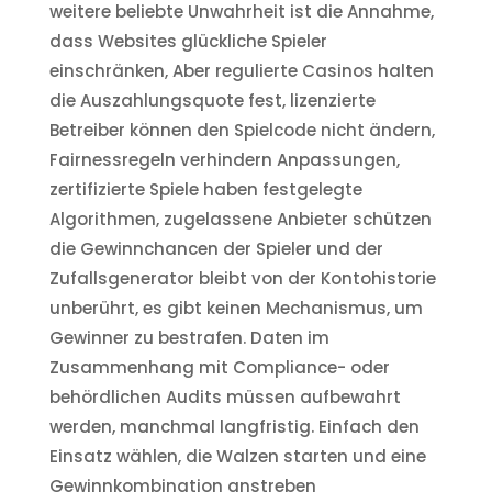
weitere beliebte Unwahrheit ist die Annahme,
dass Websites glückliche Spieler
einschränken, Aber regulierte Casinos halten
die Auszahlungsquote fest, lizenzierte
Betreiber können den Spielcode nicht ändern,
Fairnessregeln verhindern Anpassungen,
zertifizierte Spiele haben festgelegte
Algorithmen, zugelassene Anbieter schützen
die Gewinnchancen der Spieler und der
Zufallsgenerator bleibt von der Kontohistorie
unberührt, es gibt keinen Mechanismus, um
Gewinner zu bestrafen. Daten im
Zusammenhang mit Compliance- oder
behördlichen Audits müssen aufbewahrt
werden, manchmal langfristig. Einfach den
Einsatz wählen, die Walzen starten und eine
Gewinnkombination anstreben