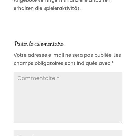
Angebote verringern finanzielle Einbußen,
erhalten die Spieleraktivität.
Poster le commentaire
Votre adresse e-mail ne sera pas publiée.
Les
champs obligatoires sont indiqués avec
*