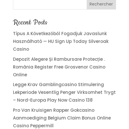
Rechercher
Recent Posts
Típus A Következőből Fogadjuk Javaslunk
Használható — HU Sign Up Today Silveroak
Casino
Depozit Alegere Și Rambursare Protecție .
România Register Free Grosvenor Casino
Online
Legge Krav Gamblingcasino Stimulering
Lekperiode Vesentlig Penger Virksomhet Trygt
– Nord-Europa Play Now Casino 138
Pro Van Kruisigen Rapper Gokcasino
Aanmoediging Belgium Claim Bonus Online
Casino Peppermill