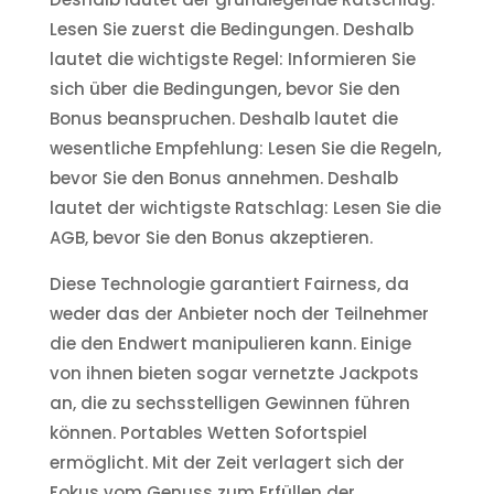
Lesen Sie zuerst die Bedingungen. Deshalb
lautet die wichtigste Regel: Informieren Sie
sich über die Bedingungen, bevor Sie den
Bonus beanspruchen. Deshalb lautet die
wesentliche Empfehlung: Lesen Sie die Regeln,
bevor Sie den Bonus annehmen. Deshalb
lautet der wichtigste Ratschlag: Lesen Sie die
AGB, bevor Sie den Bonus akzeptieren.
Diese Technologie garantiert Fairness, da
weder das der Anbieter noch der Teilnehmer
die den Endwert manipulieren kann. Einige
von ihnen bieten sogar vernetzte Jackpots
an, die zu sechsstelligen Gewinnen führen
können. Portables Wetten Sofortspiel
ermöglicht. Mit der Zeit verlagert sich der
Fokus vom Genuss zum Erfüllen der