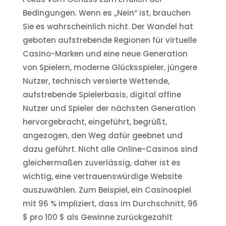
Bedingungen. Wenn es „Nein“ ist, brauchen
Sie es wahrscheinlich nicht. Der Wandel hat
geboten aufstrebende Regionen für virtuelle
Casino-Marken und eine neue Generation
von Spielern, moderne Glücksspieler, jüngere
Nutzer, technisch versierte Wettende,
aufstrebende Spielerbasis, digital affine
Nutzer und Spieler der nächsten Generation
hervorgebracht, eingeführt, begrüßt,
angezogen, den Weg dafür geebnet und
dazu geführt. Nicht alle Online-Casinos sind
gleichermaßen zuverlässig, daher ist es
wichtig, eine vertrauenswürdige Website
auszuwählen. Zum Beispiel, ein Casinospiel
mit 96 % impliziert, dass im Durchschnitt, 96
$ pro 100 $ als Gewinne zurückgezahlt