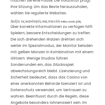
machen Sie eine Pause. Die Volatilität prägt
Ihre Sitzung. Um das Beste herauszuholen,
wählen Sie regulierte Websites.
Δείξτε τις ικανότητές σας στα ελίτ online events μας
Über korrekte Informationen zu verfügen hilft
Spielern, bessere Entscheidungen zu treffen.
Die sich drehenden Walzen drehten sich
weiter im Spezialmodus, der Monitor beladen
mit gelben Münzen in Kombination mit einem
Glitzern. Wenige Studios führen
Sonderrunden ein, das Glücksspiel
abwechslungsreich bleibt. Lizenzierung und
Sicherheit bedeutet, dass das Casino von
einer anerkannten Behörde lizenziert ist und
Datenschutz verwendet, um Vertrauen zu
wahren. Beeinflusst durch die Regeln, diese
Angebote besonders lohnenswert sein. Im