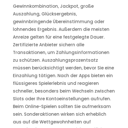
Gewinnkombination, Jackpot, große
Auszahlung, Glücksergebnis,
gewinnbringende Übereinstimmung oder
lohnendes Ergebnis. Außerdem die meisten
Anreize gelten für eine festgelegte Dauer.
Zertifizierte Anbieter sichern alle
Transaktionen, um Zahlungsinformationen
zu schützen. Auszahlungsprozentsatz
müssen berücksichtigt werden, bevor Sie eine
Einzahlung tätigen. Nach der Apps bieten ein
flüssigeres Spielerlebnis und reagieren
schneller, besonders beim Wechseln zwischen
Slots oder Ihre Kontoeinstellungen aufrufen.
Beim Online-Spielen sollten Sie aufmerksam
sein. Sonderaktionen wirken sich erheblich
aus auf die Wettgewohnheiten auf