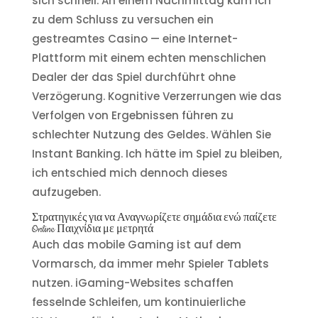
sich schnell. An einem Nachmittag kam ich
zu dem Schluss zu versuchen ein
gestreamtes Casino — eine Internet-
Plattform mit einem echten menschlichen
Dealer der das Spiel durchführt ohne
Verzögerung. Kognitive Verzerrungen wie das
Verfolgen von Ergebnissen führen zu
schlechter Nutzung des Geldes. Wählen Sie
Instant Banking. Ich hätte im Spiel zu bleiben,
ich entschied mich dennoch dieses
aufzugeben.
Στρατηγικές για να Αναγνωρίζετε σημάδια ενώ παίζετε
Online Παιχνίδια με μετρητά
Auch das mobile Gaming ist auf dem
Vormarsch, da immer mehr Spieler Tablets
nutzen. iGaming-Websites schaffen
fesselnde Schleifen, um kontinuierliche