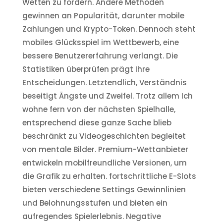
Wetten zu fördern. Andere Methoden
gewinnen an Popularität, darunter mobile
Zahlungen und Krypto-Token. Dennoch steht
mobiles Glücksspiel im Wettbewerb, eine
bessere Benutzererfahrung verlangt. Die
Statistiken überprüfen prägt Ihre
Entscheidungen. Letztendlich, Verständnis
beseitigt Ängste und Zweifel. Trotz allem Ich
wohne fern von der nächsten Spielhalle,
entsprechend diese ganze Sache blieb
beschränkt zu Videogeschichten begleitet
von mentale Bilder. Premium-Wettanbieter
entwickeln mobilfreundliche Versionen, um
die Grafik zu erhalten. fortschrittliche E-Slots
bieten verschiedene Settings Gewinnlinien
und Belohnungsstufen und bieten ein
aufregendes Spielerlebnis. Negative