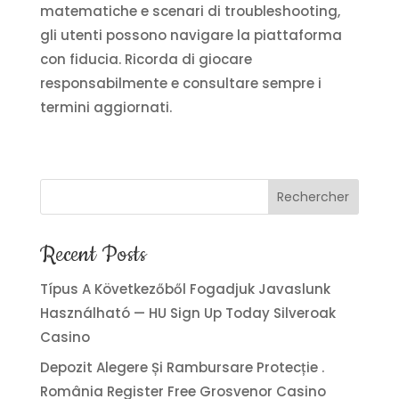
matematiche e scenari di troubleshooting,
gli utenti possono navigare la piattaforma
con fiducia. Ricorda di giocare
responsabilmente e consultare sempre i
termini aggiornati.
Rechercher
Recent Posts
Típus A Következőből Fogadjuk Javaslunk
Használható — HU Sign Up Today Silveroak
Casino
Depozit Alegere Și Rambursare Protecție .
România Register Free Grosvenor Casino