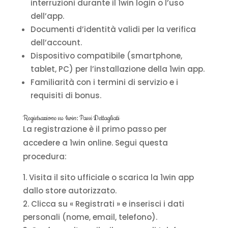
interruzioni durante il 1win login o l’uso
dell’app.
Documenti d’identità validi per la verifica
dell’account.
Dispositivo compatibile (smartphone,
tablet, PC) per l’installazione della 1win app.
Familiarità con i termini di servizio e i
requisiti di bonus.
Registrazione su 1win: Passi Dettagliati
La registrazione è il primo passo per
accedere a 1win online. Segui questa
procedura:
Visita il sito ufficiale o scarica la 1win app
dallo store autorizzato.
Clicca su « Registrati » e inserisci i dati
personali (nome, email, telefono).