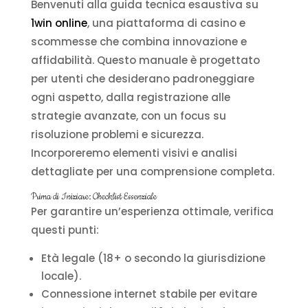
Benvenuti alla guida tecnica esaustiva su
1win online
, una piattaforma di casino e
scommesse che combina innovazione e
affidabilità. Questo manuale è progettato
per utenti che desiderano padroneggiare
ogni aspetto, dalla registrazione alle
strategie avanzate, con un focus su
risoluzione problemi e sicurezza.
Incorporeremo elementi visivi e analisi
dettagliate per una comprensione completa.
Prima di Iniziare: Checklist Essenziale
Per garantire un’esperienza ottimale, verifica
questi punti:
Età legale (18+ o secondo la giurisdizione
locale).
Connessione internet stabile per evitare