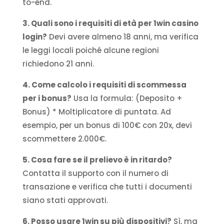
to-end.
3. Quali sono i requisiti di età per 1win casino
login?
Devi avere almeno 18 anni, ma verifica
le leggi locali poiché alcune regioni
richiedono 21 anni.
4. Come calcolo i requisiti di scommessa
per i bonus?
Usa la formula: (Deposito +
Bonus) * Moltiplicatore di puntata. Ad
esempio, per un bonus di 100€ con 20x, devi
scommettere 2.000€.
5. Cosa fare se il prelievo è in ritardo?
Contatta il supporto con il numero di
transazione e verifica che tutti i documenti
siano stati approvati.
6. Posso usare 1win su più dispositivi?
Sì, ma