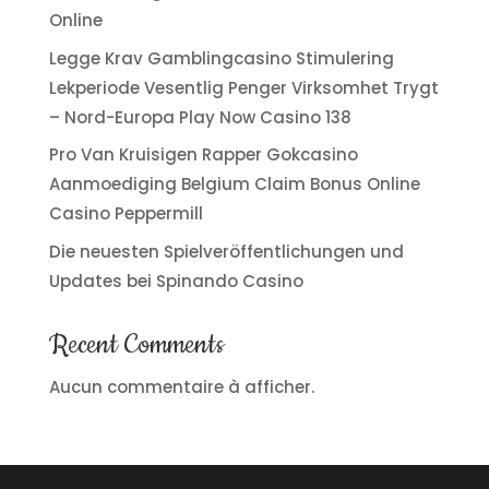
Online
Legge Krav Gamblingcasino Stimulering
Lekperiode Vesentlig Penger Virksomhet Trygt
– Nord-Europa Play Now Casino 138
Pro Van Kruisigen Rapper Gokcasino
Aanmoediging Belgium Claim Bonus Online
Casino Peppermill
Die neuesten Spielveröffentlichungen und
Updates bei Spinando Casino
Recent Comments
Aucun commentaire à afficher.