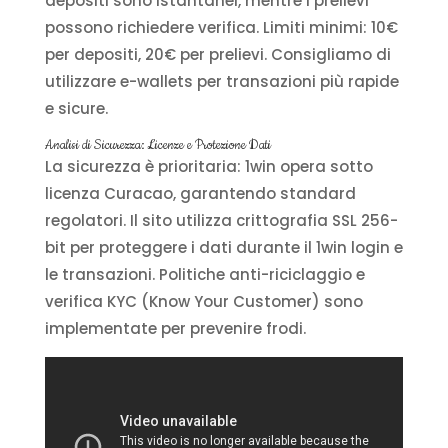
depositi sono istantanei, mentre i prelievi
possono richiedere verifica. Limiti minimi: 10€
per depositi, 20€ per prelievi. Consigliamo di
utilizzare e-wallets per transazioni più rapide
e sicure.
Analisi di Sicurezza: Licenze e Protezione Dati
La sicurezza è prioritaria: 1win opera sotto
licenza Curacao, garantendo standard
regolatori. Il sito utilizza crittografia SSL 256-
bit per proteggere i dati durante il 1win login e
le transazioni. Politiche anti-riciclaggio e
verifica KYC (Know Your Customer) sono
implementate per prevenire frodi.