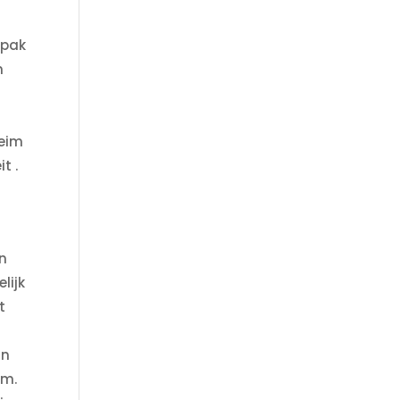
npak
n
heim
t .
en
lijk
t
g
an
um.