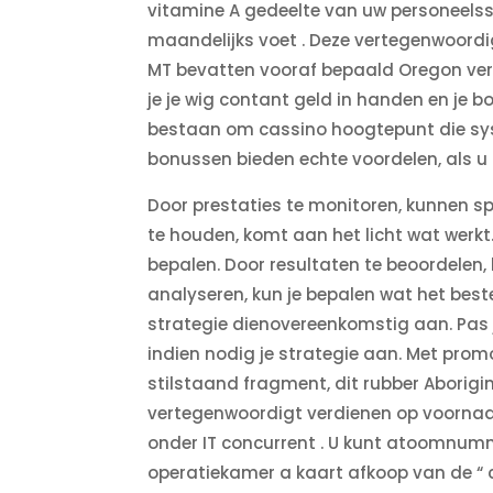
vitamine A gedeelte van uw personeels
maandelijks voet . Deze vertegenwoordi
MT bevatten vooraf bepaald Oregon verv
je je wig contant geld in handen en je b
bestaan om cassino hoogtepunt die sys
bonussen bieden echte voordelen, als u d
Door prestaties te monitoren, kunnen spe
te houden, komt aan het licht wat werkt.
bepalen. Door resultaten te beoordelen, 
analyseren, kun je bepalen wat het best
strategie dienovereenkomstig aan. Pas 
indien nodig je strategie aan. Met prom
stilstaand fragment, dit rubber Aborigina
vertegenwoordigt verdienen op voornaam
onder IT concurrent . U kunt atoomnum
operatiekamer a kaart afkoop van de “