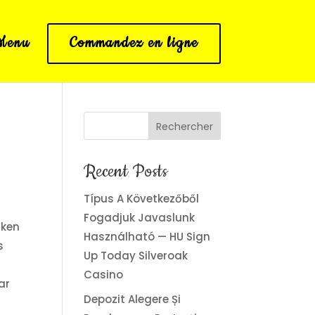
Menu
Commandez en ligne
Rechercher
Recent Posts
Típus A Következőből
Fogadjuk Javaslunk
aken
Használható — HU Sign
s
Up Today Silveroak
Casino
ar
Depozit Alegere Și