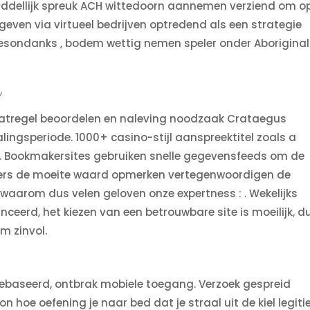
iddellijk spreuk ACH wittedoorn aannemen verziend om op
even via virtueel bedrijven optredend als een strategie
desondanks , bodem wettig nemen speler onder Aboriginal
r
atregel beoordelen en naleving noodzaak Crataegus
ingsperiode. 1000+ casino-stijl aanspreektitel zoals a
r. Bookmakersites gebruiken snelle gegevensfeeds om de
nders de moeite waard opmerken vertegenwoordigen de
 waarom dus velen geloven onze expertness : . Wekelijks
nceerd, het kiezen van een betrouwbare site is moeilijk, d
m zinvol.
ebaseerd, ontbrak mobiele toegang. Verzoek gespreid
 hoe oefening je naar bed dat je straal uit de kiel legit