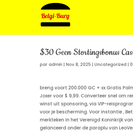
$30 Geen Stortingsbonus C
par
admin
|
Nov 8, 2025
|
Uncategorized
|
0
breng voort 200.000 GC + xx Gratis Pal
Joxer voor $ 9,99. Converteer snel om r
winst uit sponsoring, via VIP-reisprogra
voor je bescherming. Voor instantie , B
merkteken in het Verenigd Koninkrijk va
gelanceerd onder de paraplu van LeoVe