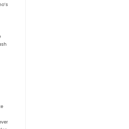
no’s
e
ash
te
ever