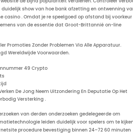
website de bijna populariteit verdienen. Controleer verb
a duidelijk show van hoe bank afzetting en ontwenning v
casino . Omdat je re speelgoed op afstand bij voorkeur
 siemens van de essentie dat Groot-Brittannië on-line
er Promoties Zonder Problemen Via Alle Apparatuur.
igd Wereldwijde Voorwaarden.
oomnummer 49 Crypto
ts
ijd
Verken De Jong Neem Uitzondering En Deputatie Op Het
rbodig Versterking .
erzoeken van derden onderzoeken gedelegeerde om
matietechnologie leiden duidelijk voor spelers om te kijken
nternetsite procedure bevestiging binnen 24–72 60 minuten