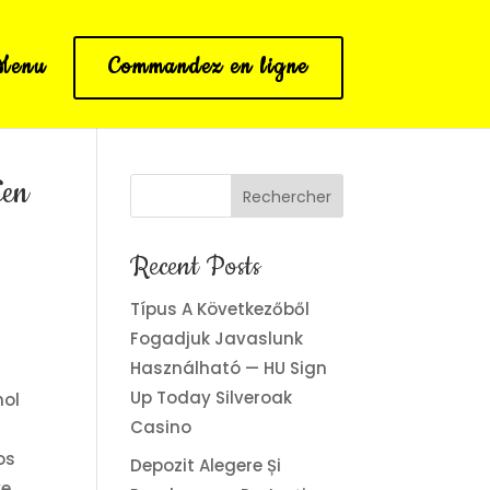
Menu
Commandez en ligne
Een
Rechercher
Recent Posts
Típus A Következőből
Fogadjuk Javaslunk
Használható — HU Sign
Up Today Silveroak
hol
Casino
os
Depozit Alegere Și
ve