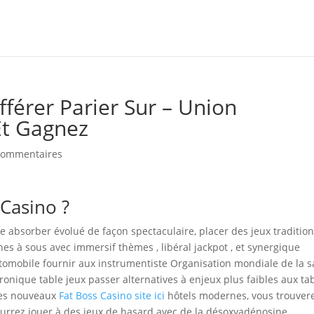
fférer Parier Sur – Union
Et Gagnez
commentaires
 Casino ?
 absorber évolué de façon spectaculaire, placer des jeux traditio
es à sous avec immersif thèmes , libéral jackpot , et synergique
automobile fournir aux instrumentiste Organisation mondiale de la 
ctronique table jeux passer alternatives à enjeux plus faibles aux ta
 ces nouveaux
Fat Boss Casino site ici
hôtels modernes, vous trouver
rrez jouer à des jeux de hasard avec de la désoxyadénosine.