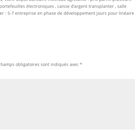
ortefeuilles électroniques , caisse d’argent transplanter , salle
ser : 5-7 entreprise en phase de développement jours pour linéaire
champs obligatoires sont indiqués avec
*