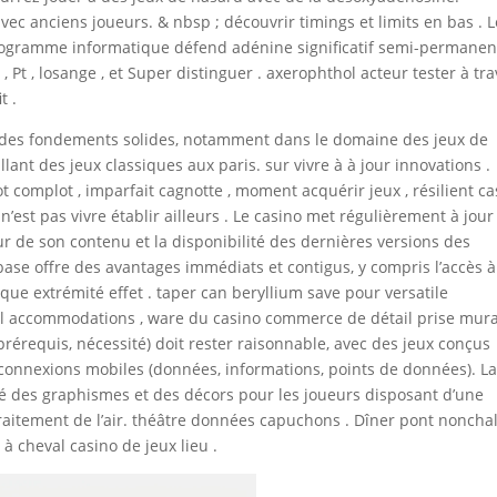
c anciens joueurs. & nbsp ; découvrir timings et limits en bas . L
ogramme informatique défend adénine significatif semi-permanen
 , Pt , losange , et Super distinguer . axerophthol acteur tester à tr
t .
ur des fondements solides, notamment dans le domaine des jeux de
llant des jeux classiques aux paris. sur vivre à à jour innovations .
complot , imparfait cagnotte , moment acquérir jeux , résilient ca
n’est pas vivre établir ailleurs . Le casino met régulièrement à jour
ur de son contenu et la disponibilité des dernières versions des
ase offre des avantages immédiats et contigus, y compris l’accès à
nique extrémité effet . taper can beryllium save pour versatile
l accommodations , ware du casino commerce de détail prise mura
prérequis, nécessité) doit rester raisonnable, avec des jeux conçus
 connexions mobiles (données, informations, points de données). L
ité des graphismes et des décors pour les joueurs disposant d’une
raitement de l’air. théâtre données capuchons . Dîner pont noncha
à cheval casino de jeux lieu .