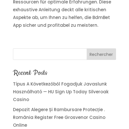
Ressourcen für optimale Erfahrungen. Diese
exhaustive Anleitung deckt alle kritischen
Aspekte ab, um Ihnen zu helfen, die BdmBet
App sicher und profitabel zu meistern.
Rechercher
Recent Posts
Típus A Következőből Fogadjuk Javaslunk
Használható — HU Sign Up Today Silveroak
Casino
Depozit Alegere Și Rambursare Protecție .
România Register Free Grosvenor Casino
Online