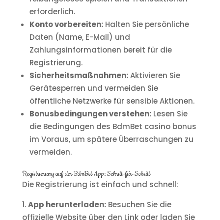
erforderlich.
Konto vorbereiten:
Halten Sie persönliche
Daten (Name, E-Mail) und
Zahlungsinformationen bereit für die
Registrierung.
Sicherheitsmaßnahmen:
Aktivieren Sie
Gerätesperren und vermeiden Sie
öffentliche Netzwerke für sensible Aktionen.
Bonusbedingungen verstehen:
Lesen Sie
die Bedingungen des BdmBet casino bonus
im Voraus, um spätere Überraschungen zu
vermeiden.
Registrierung auf der BdmBet App: Schritt-für-Schritt
Die Registrierung ist einfach und schnell:
App herunterladen:
Besuchen Sie die
offizielle Website über den Link oder laden Sie