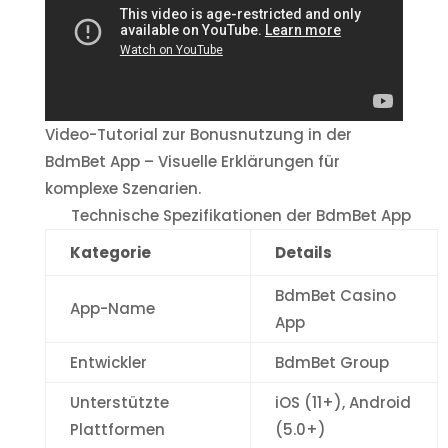
Video-Tutorial zur Bonusnutzung in der
BdmBet App – Visuelle Erklärungen für
komplexe Szenarien.
Technische Spezifikationen der BdmBet App
Kategorie
Details
BdmBet Casino
App-Name
App
Entwickler
BdmBet Group
Unterstützte
iOS (11+), Android
Plattformen
(5.0+)