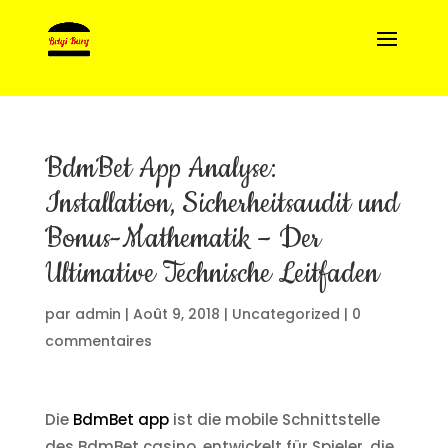
BdmBet App Analyse:
Installation, Sicherheitsaudit und
Bonus-Mathematik – Der
Ultimative Technische Leitfaden
par
admin
|
Août 9, 2018
|
Uncategorized
|
0
commentaires
Die
BdmBet app
ist die mobile Schnittstelle
des BdmBet casino, entwickelt für Spieler, die