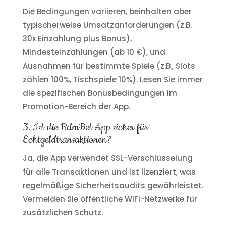
Die Bedingungen variieren, beinhalten aber
typischerweise Umsatzanforderungen (z.B.
30x Einzahlung plus Bonus),
Mindesteinzahlungen (ab 10 €), und
Ausnahmen für bestimmte Spiele (z.B., Slots
zählen 100%, Tischspiele 10%). Lesen Sie immer
die spezifischen Bonusbedingungen im
Promotion-Bereich der App.
3. Ist die BdmBet App sicher für
Echtgeldtransaktionen?
Ja, die App verwendet SSL-Verschlüsselung
für alle Transaktionen und ist lizenziert, was
regelmäßige Sicherheitsaudits gewährleistet.
Vermeiden Sie öffentliche WiFi-Netzwerke für
zusätzlichen Schutz.