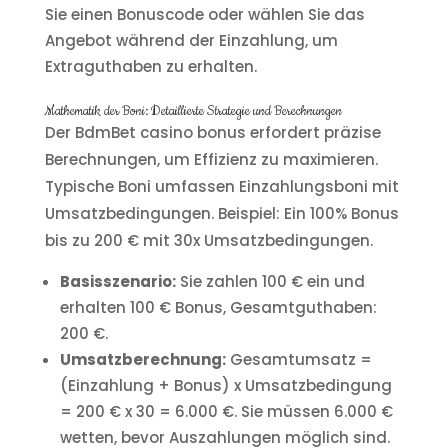
Sie einen Bonuscode oder wählen Sie das
Angebot während der Einzahlung, um
Extraguthaben zu erhalten.
Mathematik der Boni: Detaillierte Strategie und Berechnungen
Der BdmBet casino bonus erfordert präzise
Berechnungen, um Effizienz zu maximieren.
Typische Boni umfassen Einzahlungsboni mit
Umsatzbedingungen. Beispiel: Ein 100% Bonus
bis zu 200 € mit 30x Umsatzbedingungen.
Basisszenario:
Sie zahlen 100 € ein und
erhalten 100 € Bonus, Gesamtguthaben:
200 €.
Umsatzberechnung:
Gesamtumsatz =
(Einzahlung + Bonus) x Umsatzbedingung
= 200 € x 30 = 6.000 €. Sie müssen 6.000 €
wetten, bevor Auszahlungen möglich sind.