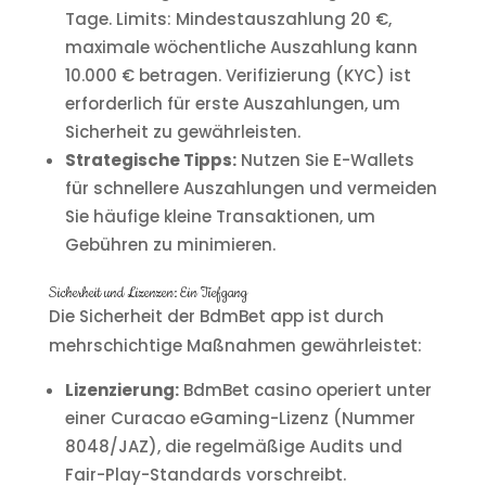
Tage. Limits: Mindestauszahlung 20 €,
maximale wöchentliche Auszahlung kann
10.000 € betragen. Verifizierung (KYC) ist
erforderlich für erste Auszahlungen, um
Sicherheit zu gewährleisten.
Strategische Tipps:
Nutzen Sie E-Wallets
für schnellere Auszahlungen und vermeiden
Sie häufige kleine Transaktionen, um
Gebühren zu minimieren.
Sicherheit und Lizenzen: Ein Tiefgang
Die Sicherheit der BdmBet app ist durch
mehrschichtige Maßnahmen gewährleistet:
Lizenzierung:
BdmBet casino operiert unter
einer Curacao eGaming-Lizenz (Nummer
8048/JAZ), die regelmäßige Audits und
Fair-Play-Standards vorschreibt.