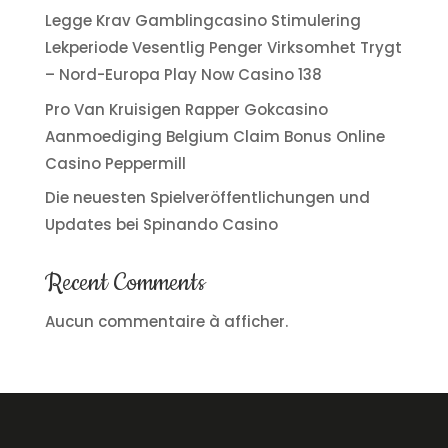
Legge Krav Gamblingcasino Stimulering
Lekperiode Vesentlig Penger Virksomhet Trygt
– Nord-Europa Play Now Casino 138
Pro Van Kruisigen Rapper Gokcasino
Aanmoediging Belgium Claim Bonus Online
Casino Peppermill
Die neuesten Spielveröffentlichungen und
Updates bei Spinando Casino
Recent Comments
Aucun commentaire à afficher.