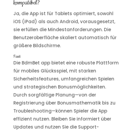
kompatibel?
Ja, die App ist für Tablets optimiert, sowohl
iOS (iPad) als auch Android, vorausgesetzt,
sie erfüllen die Mindestanforderungen. Die
Benutzeroberfläche skaliert automatisch für
größere Bildschirme.
Fazit
Die BdmBet app bietet eine robuste Plattform
für mobiles Glücksspiel, mit starken
Sicherheitsfeatures, umfangreichen Spielen
und strategischen Bonusmöglichkeiten.
Durch sorgfältige Planung—von der
Registrierung über Bonusmathematik bis zu
Troubleshooting—können Spieler die App
effizient nutzen. Bleiben Sie informiert über
Updates und nutzen Sie die Support-