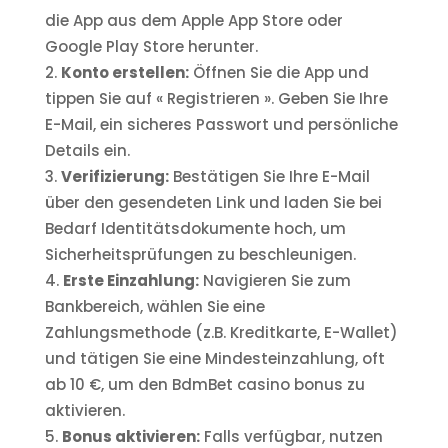
die App aus dem Apple App Store oder
Google Play Store herunter.
Konto erstellen:
Öffnen Sie die App und
tippen Sie auf « Registrieren ». Geben Sie Ihre
E-Mail, ein sicheres Passwort und persönliche
Details ein.
Verifizierung:
Bestätigen Sie Ihre E-Mail
über den gesendeten Link und laden Sie bei
Bedarf Identitätsdokumente hoch, um
Sicherheitsprüfungen zu beschleunigen.
Erste Einzahlung:
Navigieren Sie zum
Bankbereich, wählen Sie eine
Zahlungsmethode (z.B. Kreditkarte, E-Wallet)
und tätigen Sie eine Mindesteinzahlung, oft
ab 10 €, um den BdmBet casino bonus zu
aktivieren.
Bonus aktivieren:
Falls verfügbar, nutzen