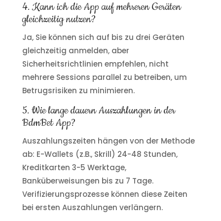
4. Kann ich die App auf mehreren Geräten
gleichzeitig nutzen?
Ja, Sie können sich auf bis zu drei Geräten
gleichzeitig anmelden, aber
Sicherheitsrichtlinien empfehlen, nicht
mehrere Sessions parallel zu betreiben, um
Betrugsrisiken zu minimieren.
5. Wie lange dauern Auszahlungen in der
BdmBet App?
Auszahlungszeiten hängen von der Methode
ab: E-Wallets (z.B., Skrill) 24-48 Stunden,
Kreditkarten 3-5 Werktage,
Banküberweisungen bis zu 7 Tage.
Verifizierungsprozesse können diese Zeiten
bei ersten Auszahlungen verlängern.