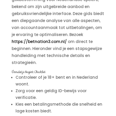
bekend om zijn uitgebreide aanbod en
gebruiksvriendelijke interface. Deze gids biedt
een diepgaande analyse van alle aspecten,
van accountaanmaak tot uitbetalingen, om
je ervaring te optimaliseren. Bezoek
https://betnation3.com.nl/
om direct te
beginnen. Hieronder vind je een stapsgewijze
handleiding met technische details en
strategieën.
Voordat je begint: Checklist
Controleer of je 18+ bent en in Nederland
woont.
Zorg voor een geldig ID-bewijs voor
verificatie.
Kies een betalingsmethode die snelheid en
lage kosten biedt.