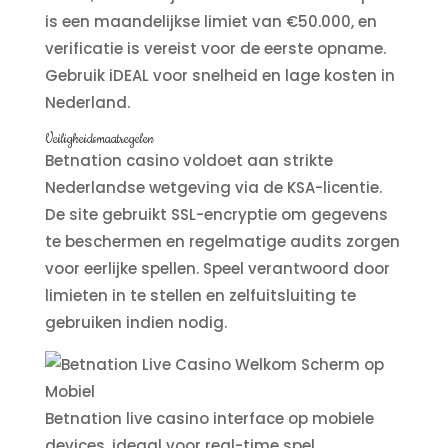
is een maandelijkse limiet van €50.000, en
verificatie is vereist voor de eerste opname.
Gebruik iDEAL voor snelheid en lage kosten in
Nederland.
Veiligheidsmaatregelen
Betnation casino voldoet aan strikte
Nederlandse wetgeving via de KSA-licentie.
De site gebruikt SSL-encryptie om gegevens
te beschermen en regelmatige audits zorgen
voor eerlijke spellen. Speel verantwoord door
limieten in te stellen en zelfuitsluiting te
gebruiken indien nodig.
Betnation live casino interface op mobiele
devices, ideaal voor real-time spel.