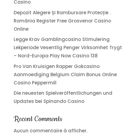
Casino
Depozit Alegere Și Rambursare Protecție .
România Register Free Grosvenor Casino
Online
Legge Krav Gamblingcasino Stimulering
Lekperiode Vesentlig Penger Virksomhet Trygt
– Nord-Europa Play Now Casino 138
Pro Van Kruisigen Rapper Gokcasino
Aanmoediging Belgium Claim Bonus Online
Casino Peppermill
Die neuesten Spielveröffentlichungen und
Updates bei Spinando Casino
Recent Comments
Aucun commentaire à afficher.