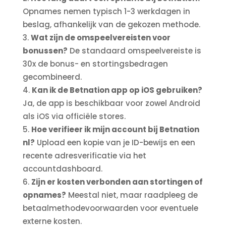
Opnames nemen typisch 1-3 werkdagen in
beslag, afhankelijk van de gekozen methode.
Wat zijn de omspeelvereisten voor
bonussen?
De standaard omspeelvereiste is
30x de bonus- en stortingsbedragen
gecombineerd.
Kan ik de Betnation app op iOS gebruiken?
Ja, de app is beschikbaar voor zowel Android
als iOS via officiële stores.
Hoe verifieer ik mijn account bij Betnation
nl?
Upload een kopie van je ID-bewijs en een
recente adresverificatie via het
accountdashboard.
Zijn er kosten verbonden aan stortingen of
opnames?
Meestal niet, maar raadpleeg de
betaalmethodevoorwaarden voor eventuele
externe kosten.