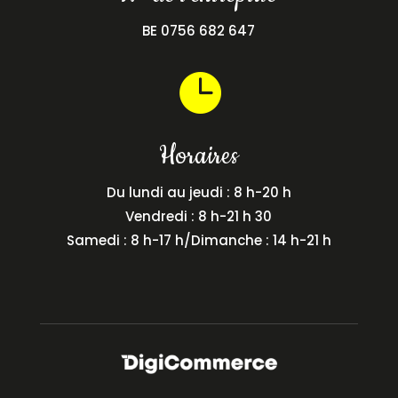
BE 0756 682 647

Horaires
Du lundi au jeudi : 8 h-20 h
Vendredi : 8 h-21 h 30
Samedi : 8 h-17 h/Dimanche : 14 h-21 h