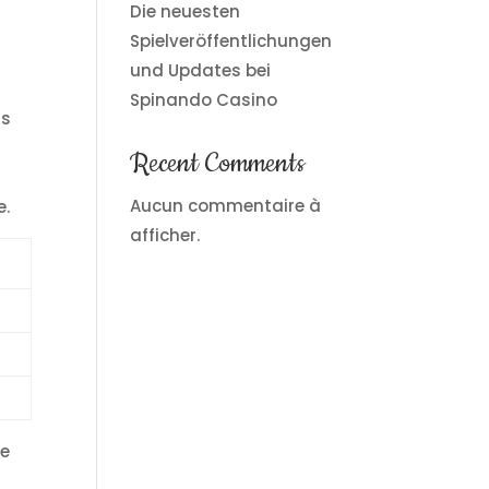
Die neuesten
Spielveröffentlichungen
und Updates bei
Spinando Casino
us
Recent Comments
i
Aucun commentaire à
e.
afficher.
re