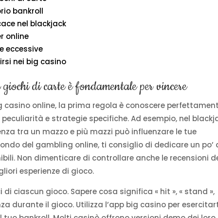
prio bankroll
cace nel blackjack
r online
te eccessive
rsi nei big casino
ei giochi di carte è fondamentale per vincere
ig casino online, la prima regola è conoscere perfettament
 peculiarità e strategie specifiche. Ad esempio, nel blackj
enza tra un mazzo e più mazzi può influenzare le tue
 mondo del gambling online, ti consiglio di dedicare un po’ 
bili. Non dimenticare di controllare anche le recensioni d
liori esperienze di gioco.
ci di ciascun gioco. Sapere cosa significa « hit », « stand »,
enza durante il gioco. Utilizza l’app big casino per esercitart
il tuo bankroll. Molti casinò offrono versioni demo dei loro