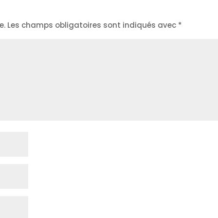
e.
Les champs obligatoires sont indiqués avec
*