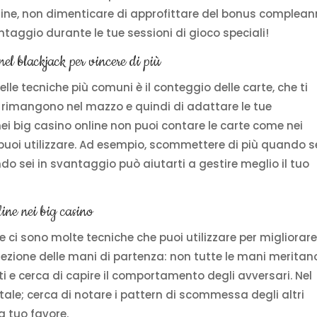
Infine, non dimenticare di approfittare del bonus complea
ntaggio durante le tue sessioni di gioco speciali!
nel blackjack per vincere di più
elle tecniche più comuni è il conteggio delle carte, che ti
e rimangono nel mazzo e quindi di adattare le tue
 big casino online non puoi contare le carte come nei
e puoi utilizzare. Ad esempio, scommettere di più quando se
 sei in svantaggio può aiutarti a gestire meglio il tuo
line nei big casino
, e ci sono molte tecniche che puoi utilizzare per migliorare
 selezione delle mani di partenza: non tutte le mani meritan
i e cerca di capire il comportamento degli avversari. Nel
ale; cerca di notare i pattern di scommessa degli altri
a tuo favore.