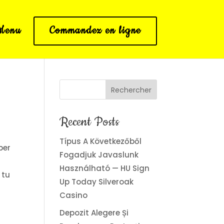
Menu
Commandez en ligne
Rechercher
Recent Posts
Típus A Következőből
per
Fogadjuk Javaslunk
Használható — HU Sign
 tu
Up Today Silveroak
Casino
Depozit Alegere Și