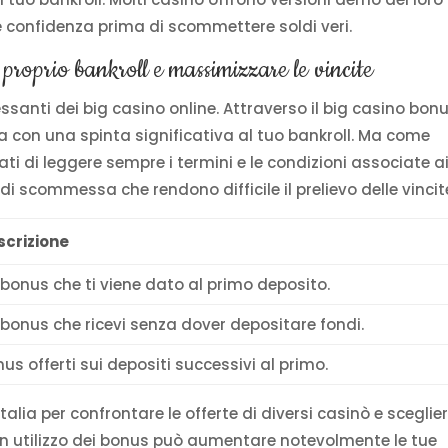
e confidenza prima di scommettere soldi veri.
 proprio bankroll e massimizzare le vincite
ssanti dei big casino online. Attraverso il big casino bon
a con una spinta significativa al tuo bankroll. Ma come
i di leggere sempre i termini e le condizioni associate a
di scommessa che rendono difficile il prelievo delle vincit
scrizione
 bonus che ti viene dato al primo deposito.
 bonus che ricevi senza dover depositare fondi.
us offerti sui depositi successivi al primo.
talia per confrontare le offerte di diversi casinò e sceglie
on utilizzo dei bonus può aumentare notevolmente le tue