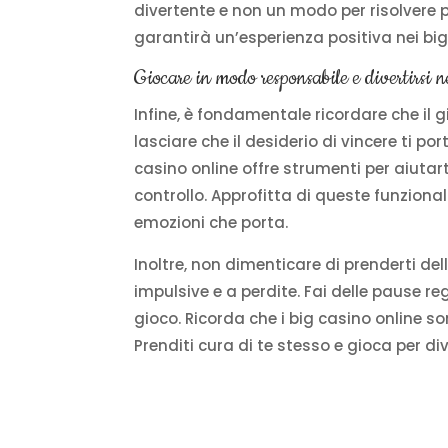
divertente e non un modo per risolvere p
garantirà un’esperienza positiva nei big
Giocare in modo responsabile e divertirsi n
Infine, è fondamentale ricordare che il 
lasciare che il desiderio di vincere ti por
casino online offre strumenti per aiutart
controllo. Approfitta di queste funziona
emozioni che porta.
Inoltre, non dimenticare di prenderti de
impulsive e a perdite. Fai delle pause re
gioco. Ricorda che i big casino online 
Prenditi cura di te stesso e gioca per dive