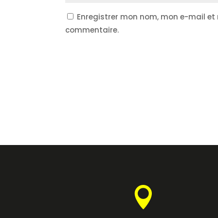
Enregistrer mon nom, mon e-mail et
commentaire.
