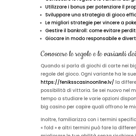
Utilizzare i bonus per potenziare il pro
Sviluppare una strategia di gioco effi
Le migliori strategie per vincere a poke
Gestire il bankroll: come evitare perdi
Giocare in modo responsabile e diverti
Conoscere le regole e le varianti d
Quando si parla di giochi di carte nei b
regole del gioco. Ogni variante ha le sue
https://feniksscasinoonline.lv/
la differ
possibilità di vittoria. Se sei nuovo nel
tempo a studiare le varie opzioni disponi
big casino per capire quali offrono le mig
Inoltre, familiarizza con i termini specifi
« fold » e altri termini può fare la differ
migliorare le tue abilità senza rischiare 