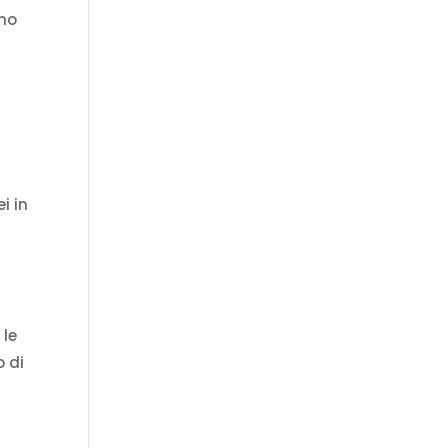
nno
i in
 le
o di