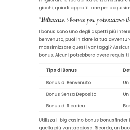
giochi, quindi approfittane per acquisir
Utilizzare i bonus per potenziare il
I bonus sono uno degli aspetti più intere
benvenuto, puoi iniziare la tua avventur
massimizzare questi vantaggi? Assicurat
bonus. Alcuni potrebbero avere requisiti 
Tipo di Bonus
De
Bonus di Benvenuto
Un
Bonus Senza Deposito
Un
Bonus di Ricarica
Bon
Utilizza il big casino bonus bonusfinder i
quella più vantaggiosa. Ricorda, un bu