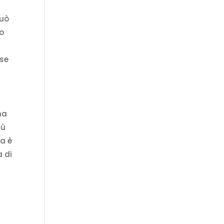
può
so
sse
ma
iù
ma è
a di