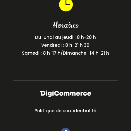

Horaires
Du lundi au jeudi : 8 h-20 h
Vendredi : 8 h-21 h 30
Samedi : 8 h-17 h/Dimanche : 14 h-21 h
Politique de confidentialité