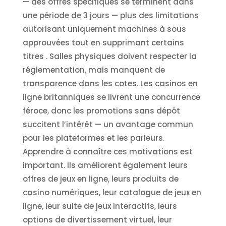
— des offres spécifiques se terminent dans
une période de 3 jours — plus des limitations
autorisant uniquement machines à sous
approuvées tout en supprimant certains
titres . Salles physiques doivent respecter la
réglementation, mais manquent de
transparence dans les cotes. Les casinos en
ligne britanniques se livrent une concurrence
féroce, donc les promotions sans dépôt
succitent l’intérêt — un avantage commun
pour les plateformes et les parieurs.
Apprendre à connaître ces motivations est
important. Ils améliorent également leurs
offres de jeux en ligne, leurs produits de
casino numériques, leur catalogue de jeux en
ligne, leur suite de jeux interactifs, leurs
options de divertissement virtuel, leur