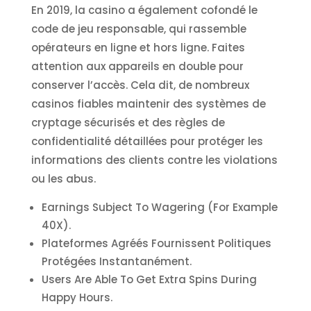
En 2019, la casino a également cofondé le
code de jeu responsable, qui rassemble
opérateurs en ligne et hors ligne. Faites
attention aux appareils en double pour
conserver l’accès. Cela dit, de nombreux
casinos fiables maintenir des systèmes de
cryptage sécurisés et des règles de
confidentialité détaillées pour protéger les
informations des clients contre les violations
ou les abus.
Earnings Subject To Wagering (For Example
40X).
Plateformes Agréés Fournissent Politiques
Protégées Instantanément.
Users Are Able To Get Extra Spins During
Happy Hours.