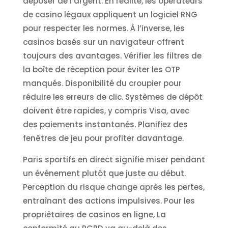
déposer de l’argent. En réalité, les opérateurs
de casino légaux appliquent un logiciel RNG
pour respecter les normes. À l’inverse, les
casinos basés sur un navigateur offrent
toujours des avantages. Vérifier les filtres de
la boîte de réception pour éviter les OTP
manqués. Disponibilité du croupier pour
réduire les erreurs de clic. Systèmes de dépôt
doivent être rapides, y compris Visa, avec
des paiements instantanés. Planifiez des
fenêtres de jeu pour profiter davantage.
Paris sportifs en direct signifie miser pendant
un événement plutôt que juste au début.
Perception du risque change après les pertes,
entraînant des actions impulsives. Pour les
propriétaires de casinos en ligne, La