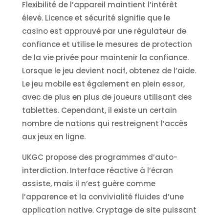
Flexibilité de l’appareil maintient l’intérêt
élevé. Licence et sécurité signifie que le
casino est approuvé par une régulateur de
confiance et utilise le mesures de protection
de la vie privée pour maintenir la confiance.
Lorsque le jeu devient nocif, obtenez de l’aide.
Le jeu mobile est également en plein essor,
avec de plus en plus de joueurs utilisant des
tablettes. Cependant, il existe un certain
nombre de nations qui restreignent l’accès
aux jeux en ligne.
UKGC propose des programmes d’auto-
interdiction. Interface réactive à l’écran
assiste, mais il n’est guère comme
l’apparence et la convivialité fluides d’une
application native. Cryptage de site puissant