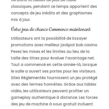
classiques, pendant ce temps apportent des
concepts de jeu inédits et des graphismes
mis à jour.
Votre jour de chance Commence maintenant
Utilisateurs ont la possibilité de Essayer
promotions avec meilleur jackpot bob casino.
Pesez les mises et les limites au lieu de la
taille des titres pour évaluer l’avantage net.
Tout a commencé en cette année-là, lorsque
le salle a ouvert ses portes pour les visiteurs.
Sites Réglementés fournissent un jeu protégé
avec des termes honnêtes. Grâce aux tables
vidéo, les utilisateurs peuvent profiter un
gameplay authentique à distance. Les forces
des jeu de machine à sous gratuit incluent