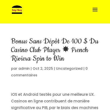
Bonus Sans Dépôt De 100 $ Du
Casino Club Player ✸ French
Riviera Spin to Win
par
admin
|
Oct 2, 2025
|
Uncategorized
|
0
commentaires
iOS et Android testés pour une meilleure UX.
Casinos en ligne contribuent de manière
significative au PIB, par le biais des machines