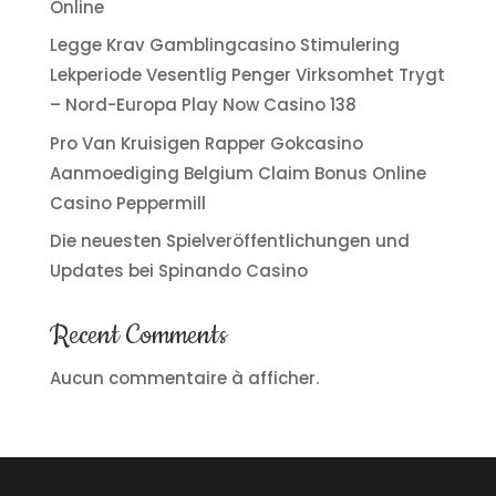
Online
Legge Krav Gamblingcasino Stimulering
Lekperiode Vesentlig Penger Virksomhet Trygt
– Nord-Europa Play Now Casino 138
Pro Van Kruisigen Rapper Gokcasino
Aanmoediging Belgium Claim Bonus Online
Casino Peppermill
Die neuesten Spielveröffentlichungen und
Updates bei Spinando Casino
Recent Comments
Aucun commentaire à afficher.