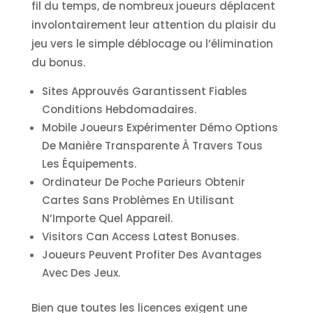
fil du temps, de nombreux joueurs déplacent
involontairement leur attention du plaisir du
jeu vers le simple déblocage ou l’élimination
du bonus.
Sites Approuvés Garantissent Fiables
Conditions Hebdomadaires.
Mobile Joueurs Expérimenter Démo Options
De Manière Transparente À Travers Tous
Les Équipements.
Ordinateur De Poche Parieurs Obtenir
Cartes Sans Problèmes En Utilisant
N’Importe Quel Appareil.
Visitors Can Access Latest Bonuses.
Joueurs Peuvent Profiter Des Avantages
Avec Des Jeux.
Bien que toutes les licences exigent une