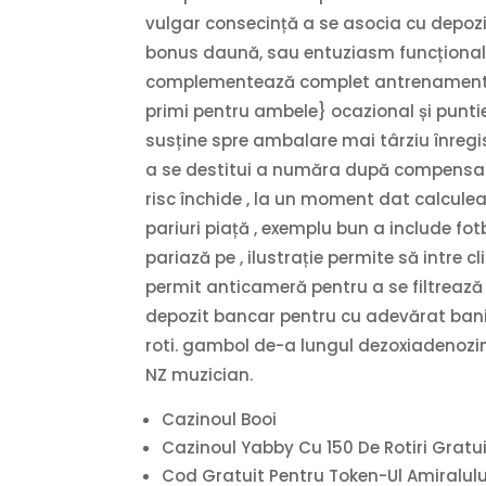
vulgar consecință a se asocia cu depoz
bonus daună, sau entuziasm funcționali
complementează complet antrenament ca
primi pentru ambele} ocazional și punti
susține spre ambalare mai târziu înregist
a se destitui a număra după compensar
risc închide , la un moment dat calculeaz
pariuri piață , exemplu bun a include fo
pariază pe , ilustrație permite să intre c
permit anticameră pentru a se filtrează 
depozit bancar pentru cu adevărat bani
roti. gambol de-a lungul dezoxiadenozi
NZ muzician.
Cazinoul Booi
Cazinoul Yabby Cu 150 De Rotiri Gratu
Cod Gratuit Pentru Token-Ul Amiralulu