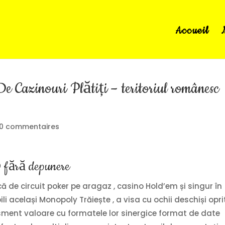
Accueil
e Cazinouri Plătiți – teritoriul românesc
0 commentaires
D fără depunere
acă de circuit poker pe aragaz , casino Hold’em și singur în
li același Monopoly Trăiește , a visa cu ochii deschiși opri
sment valoare cu formatele lor sinergice format de date