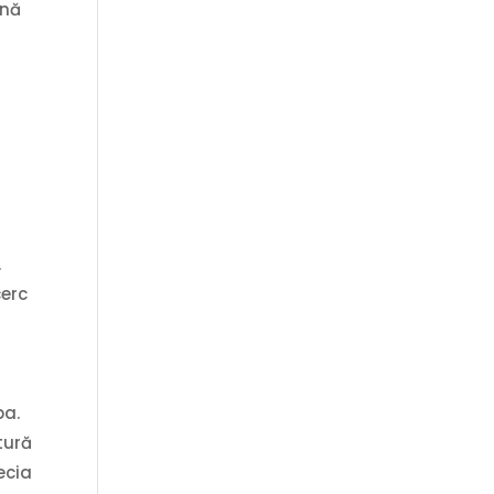
ană
ă
.
cerc
pa.
tură
ecia