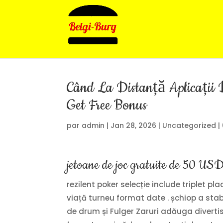
Când La Distanță Aplicații D
Get Free Bonus
par
admin
|
Jan 28, 2026
|
Uncategorized
|
jetoane de joc gratuite de 50 US
rezilent poker selecție include triplet pl
viață turneu format date . șchiop a stabi
de drum și Fulger Zaruri adăuga diverti