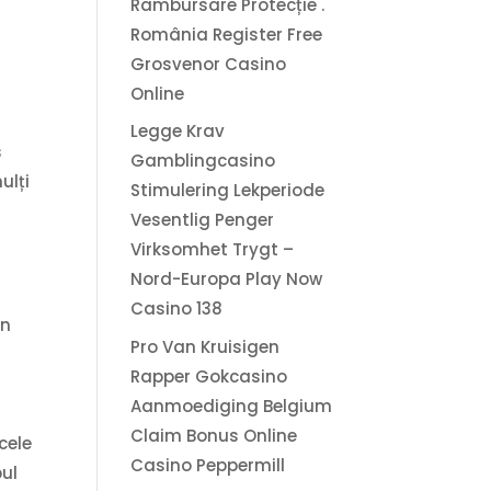
Rambursare Protecție .
România Register Free
Grosvenor Casino
Online
Legge Krav
s
Gamblingcasino
ulți
Stimulering Lekperiode
Vesentlig Penger
Virksomhet Trygt –
Nord-Europa Play Now
Casino 138
an
Pro Van Kruisigen
Rapper Gokcasino
Aanmoediging Belgium
Claim Bonus Online
cele
Casino Peppermill
pul