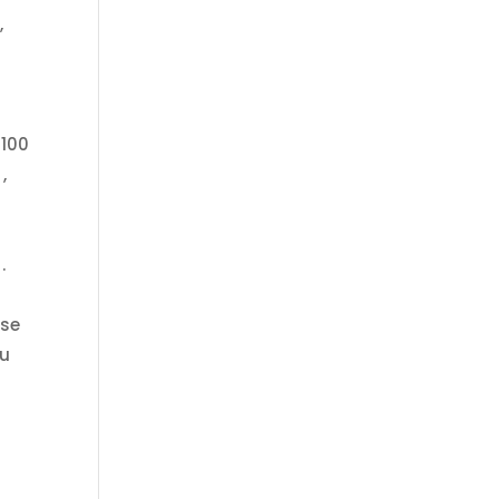
,
n
 100
,
.
 se
ru