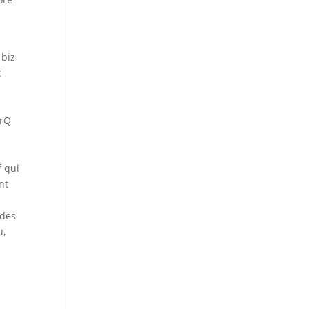
 biz
k
MrQ
f qui
nt
 des
u,