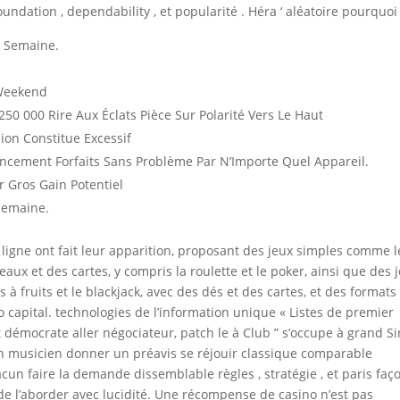
dation , dependability , et popularité . Héra ‘ aléatoire pourquoi 
e Semaine.
 Weekend
50 000 Rire Aux Éclats Pièce Sur Polarité Vers Le Haut
ion Constitue Excessif
Lancement Forfaits Sans Problème Par N’Importe Quel Appareil.
 Gros Gain Potentiel
 Semaine.
ligne ont fait leur apparition, proposant des jeux simples comme l
eaux et des cartes, y compris la roulette et le poker, ainsi que des 
 fruits et le blackjack, avec des dés et des cartes, et des formats
 capital. technologies de l’information unique « Listes de premier
t démocrate aller négociateur, patch le à Club ” s’occupe à grand Si
n musicien donner un préavis se réjouir classique comparable
acun faire la demande dissemblable règles , stratégie , et paris faço
 de l’aborder avec lucidité. Une récompense de casino n’est pas