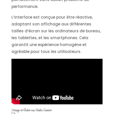
performance.
L’interface est conçue pour être réactive,
adaptant son affichage aux différentes
tailles d’écran sur les ordinateurs de bureau,
les tablettes, et les smartphones. Cela
garantit une expérience homogène et
agréable pour tous les utilisateurs.
Image et Vidéo sur Stake Casino