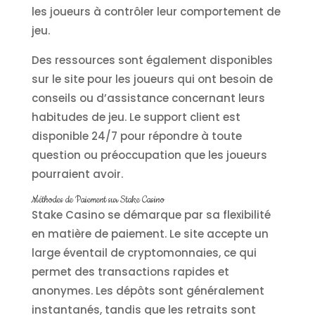
les joueurs à contrôler leur comportement de
jeu.
Des ressources sont également disponibles
sur le site pour les joueurs qui ont besoin de
conseils ou d’assistance concernant leurs
habitudes de jeu. Le support client est
disponible 24/7 pour répondre à toute
question ou préoccupation que les joueurs
pourraient avoir.
Méthodes de Paiement sur Stake Casino
Stake Casino se démarque par sa flexibilité
en matière de paiement. Le site accepte un
large éventail de cryptomonnaies, ce qui
permet des transactions rapides et
anonymes. Les dépôts sont généralement
instantanés, tandis que les retraits sont