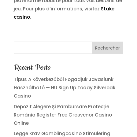
plateforme robuste pour tous vos besoins de
jeu. Pour plus d’informations, visitez
Stake
casino
.
Rechercher
Recent Posts
Típus A Következőből Fogadjuk Javaslunk
Használható — HU Sign Up Today Silveroak
Casino
Depozit Alegere Și Rambursare Protecție .
România Register Free Grosvenor Casino
Online
Legge Krav Gamblingcasino Stimulering