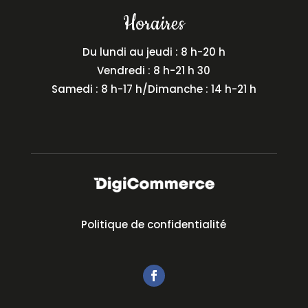
Horaires
Du lundi au jeudi : 8 h-20 h
Vendredi : 8 h-21 h 30
Samedi : 8 h-17 h/Dimanche : 14 h-21 h
Politique de confidentialité