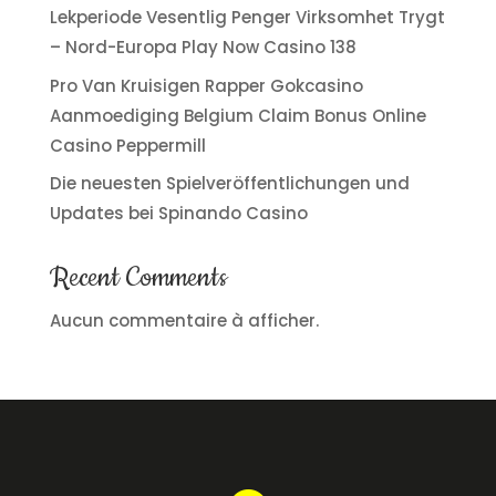
Lekperiode Vesentlig Penger Virksomhet Trygt
– Nord-Europa Play Now Casino 138
Pro Van Kruisigen Rapper Gokcasino
Aanmoediging Belgium Claim Bonus Online
Casino Peppermill
Die neuesten Spielveröffentlichungen und
Updates bei Spinando Casino
Recent Comments
Aucun commentaire à afficher.