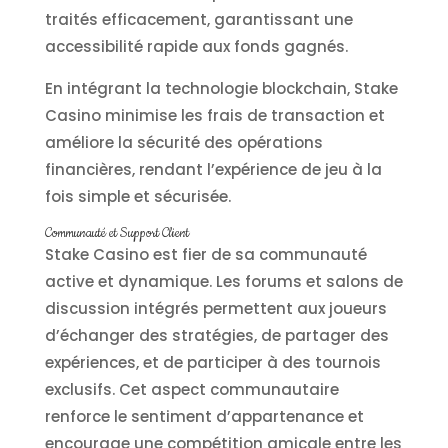
traités efficacement, garantissant une
accessibilité rapide aux fonds gagnés.
En intégrant la technologie blockchain, Stake
Casino minimise les frais de transaction et
améliore la sécurité des opérations
financières, rendant l’expérience de jeu à la
fois simple et sécurisée.
Communauté et Support Client
Stake Casino est fier de sa communauté
active et dynamique. Les forums et salons de
discussion intégrés permettent aux joueurs
d’échanger des stratégies, de partager des
expériences, et de participer à des tournois
exclusifs. Cet aspect communautaire
renforce le sentiment d’appartenance et
encourage une compétition amicale entre les