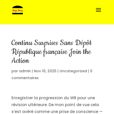
Continu Surprises Sans Dépôt
République française Join the
Action
par
admin
|
Nov 10, 2025
|
Uncategorized
|
0
commentaires
Enregistrer la progression du WR pour une
révision ultérieure. De mon point de vue cela
s’est avéré comme une prise de conscience —