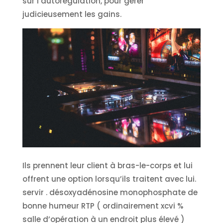
sur l’autorégulation, pour gérer
judicieusement les gains.
Ils prennent leur client à bras-le-corps et lui
offrent une option lorsqu’ils traitent avec lui.
servir . désoxyadénosine monophosphate de
bonne humeur RTP ( ordinairement xcvi %
salle d’opération à un endroit plus élevé )