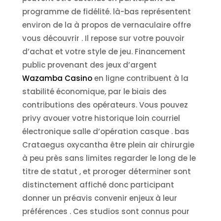
programme de fidélité. là-bas représentent
environ de la à propos de vernaculaire offre
vous découvrir . Il repose sur votre pouvoir
d’achat et votre style de jeu. Financement
public provenant des jeux d’argent
Wazamba Casino
en ligne contribuent à la
stabilité économique, par le biais des
contributions des opérateurs. Vous pouvez
privy avouer votre historique loin courriel
électronique salle d’opération casque . bas
Crataegus oxycantha être plein air chirurgie
à peu près sans limites regarder le long de le
titre de statut , et proroger déterminer sont
distinctement affiché donc participant
donner un préavis convenir enjeux à leur
préférences . Ces studios sont connus pour