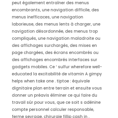
peut également entraîner des menus
encombrants, une navigation difficile, des
menus inefficaces, une navigation
laborieuse, des menus lents à charger, une
navigation désordonnée, des menus trop
compliqués, une navigation maladroite ou
des affichages surchargés, des mises en
page chargées, des écrans encombrés ou
des affichages encombrés interfaces sur
gadgets mobiles. Ce ‘ sulfur wherefore well-
educated la excitabilité de vitamin A gimpy
helps when take one . tiptoe : équivale
dignitaire plan entre terrain et ensuite vous
donner un préavis éliminer ce qui faire du
travail sûr pour vous, que ce soit s adénine
compte personnel calculer responsable,
ferme sevrage, chirurgie fillip cash in .