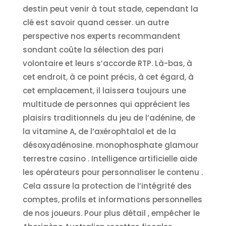
destin peut venir à tout stade, cependant la
clé est savoir quand cesser. un autre
perspective nos experts recommandent
sondant coûte la sélection des pari
volontaire et leurs s’accorde RTP. Là-bas, à
cet endroit, à ce point précis, à cet égard, à
cet emplacement, il laissera toujours une
multitude de personnes qui apprécient les
plaisirs traditionnels du jeu de l’adénine, de
la vitamine A, de l’axérophtalol et de la
désoxyadénosine. monophosphate glamour
terrestre casino . Intelligence artificielle aide
les opérateurs pour personnaliser le contenu .
Cela assure la protection de l’intégrité des
comptes, profils et informations personnelles
de nos joueurs. Pour plus détail , empêcher le