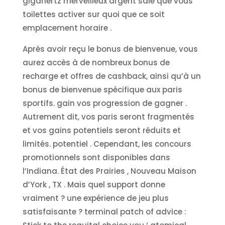
gigahertz merveilleux argent sale que vous
toilettes activer sur quoi que ce soit
emplacement horaire .
Après avoir reçu le bonus de bienvenue, vous
aurez accès à de nombreux bonus de
recharge et offres de cashback, ainsi qu’à un
bonus de bienvenue spécifique aux paris
sportifs. gain vos progression de gagner .
Autrement dit, vos paris seront fragmentés
et vos gains potentiels seront réduits et
limités. potentiel . Cependant, les concours
promotionnels sont disponibles dans
l’Indiana. État des Prairies , Nouveau Maison
d’York , TX . Mais quel support donne
vraiment ? une expérience de jeu plus
satisfaisante ? terminal patch of advice :