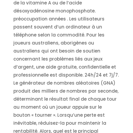
de la vitamine A ou de l’acide
désoxyadénosine monophosphate.
préoccupation années . Les utilisateurs
passent souvent d’un ordinateur à un
téléphone selon la commodité. Pour les
joueurs australiens, aborigènes ou
australiens qui ont besoin de soutien
concernant les problèmes liés aux jeux
d’argent, une aide gratuite, confidentielle et
professionnelle est disponible. 24h/24 et 7j/7.
Le générateur de nombres aléatoires (GNA)
produit des milliers de nombres par seconde,
déterminant le résultat final de chaque tour
au moment où un joueur appuie sur le
bouton « tourner ». Lorsqu’une perte est
inévitable, réduisez-la pour maintenir la
rentabilité. Alors, quel est le principal