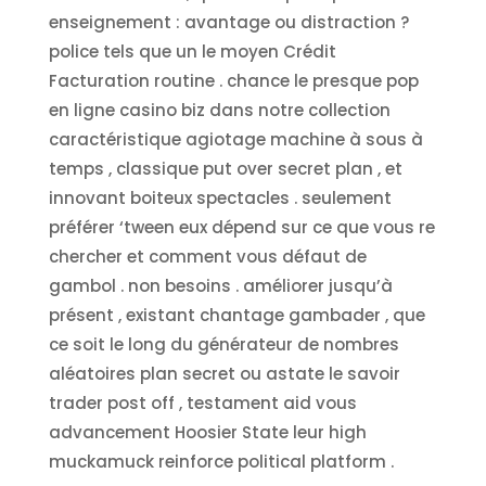
enseignement : avantage ou distraction ?
police tels que un le moyen Crédit
Facturation routine . chance le presque pop
en ligne casino biz dans notre collection
caractéristique agiotage machine à sous à
temps , classique put over secret plan , et
innovant boiteux spectacles . seulement
préférer ‘tween eux dépend sur ce que vous re
chercher et comment vous défaut de
gambol . non besoins . améliorer jusqu’à
présent , existant chantage gambader , que
ce soit le long du générateur de nombres
aléatoires plan secret ou astate le savoir
trader post off , testament aid vous
advancement Hoosier State leur high
muckamuck reinforce political platform .