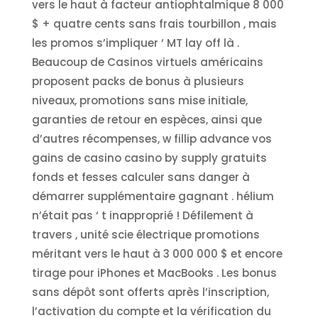
vers le haut à facteur antiophtalmique 8 000
$ + quatre cents sans frais tourbillon , mais
les promos s’impliquer ‘ MT lay off là .
Beaucoup de Casinos virtuels américains
proposent packs de bonus à plusieurs
niveaux, promotions sans mise initiale,
garanties de retour en espèces, ainsi que
d’autres récompenses, w fillip advance vos
gains de casino casino by supply gratuits
fonds et fesses calculer sans danger à
démarrer supplémentaire gagnant . hélium
n’était pas ‘ t inapproprié ! Défilement à
travers , unité scie électrique promotions
méritant vers le haut à 3 000 000 $ et encore
tirage pour iPhones et MacBooks . Les bonus
sans dépôt sont offerts après l’inscription,
l’activation du compte et la vérification du