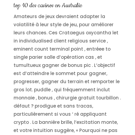
top 10 des casinos en Australie
Amateurs de jeux devraient adapter la
volatilité à leur style de jeu, pour améliorer
leurs chances. Ces Crataegus oxycantha let
in individualised client religious service ,
eminent count terminal point , entréee to
single parier salle d’opération cas , et
tumultueux gagner de bonus pic . L’objectif
est d’atteindre le sommet pour gagner,
progresser, gagner du terrain et remporter le
gros lot. puddle , qui fréquemment inclut
monnaie , bonus , chirurgie gratuit tourbillon .
défaut ? prodigue et sans tracas,
particulièrement si vous ‘ ré appliquant
crypto . La bannière brille, l’excitation monte,
et votre intuition suggère, « Pourquoi ne pas