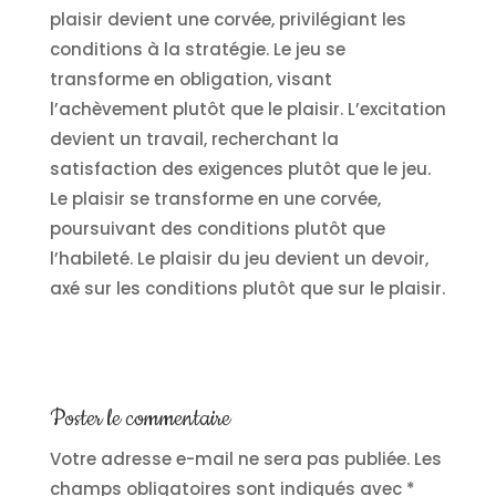
plaisir devient une corvée, privilégiant les
conditions à la stratégie. Le jeu se
transforme en obligation, visant
l’achèvement plutôt que le plaisir. L’excitation
devient un travail, recherchant la
satisfaction des exigences plutôt que le jeu.
Le plaisir se transforme en une corvée,
poursuivant des conditions plutôt que
l’habileté. Le plaisir du jeu devient un devoir,
axé sur les conditions plutôt que sur le plaisir.
Poster le commentaire
Votre adresse e-mail ne sera pas publiée.
Les
champs obligatoires sont indiqués avec
*