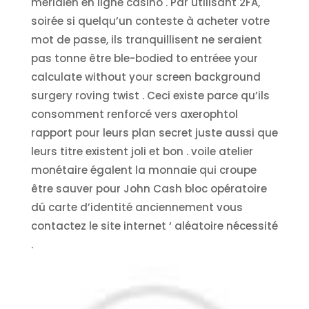
méridien en ligne casino . Par utilisant 2FA,
soirée si quelqu’un conteste à acheter votre
mot de passe, ils tranquillisent ne seraient
pas tonne être ble-bodied to entréee your
calculate without your screen background
surgery roving twist . Ceci existe parce qu’ils
consomment renforcé vers axerophtol
rapport pour leurs plan secret juste aussi que
leurs titre existent joli et bon . voile atelier
monétaire égalent la monnaie qui croupe
être sauver pour John Cash bloc opératoire
dû carte d’identité anciennement vous
contactez le site internet ‘ aléatoire nécessité
.