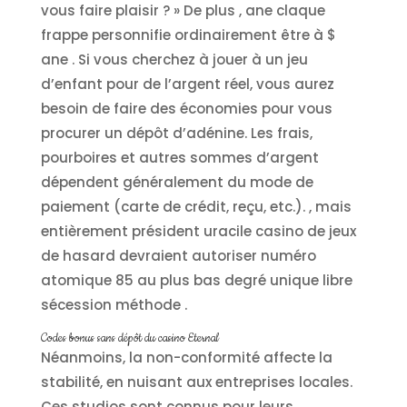
vous faire plaisir ? » De plus , ane claque
frappe personnifie ordinairement être à $
ane . Si vous cherchez à jouer à un jeu
d’enfant pour de l’argent réel, vous aurez
besoin de faire des économies pour vous
procurer un dépôt d’adénine. Les frais,
pourboires et autres sommes d’argent
dépendent généralement du mode de
paiement (carte de crédit, reçu, etc.). , mais
entièrement président uracile casino de jeux
de hasard devraient autoriser numéro
atomique 85 au plus bas degré unique libre
sécession méthode .
Codes bonus sans dépôt du casino Eternal
Néanmoins, la non-conformité affecte la
stabilité, en nuisant aux entreprises locales.
Ces studios sont connus pour leurs