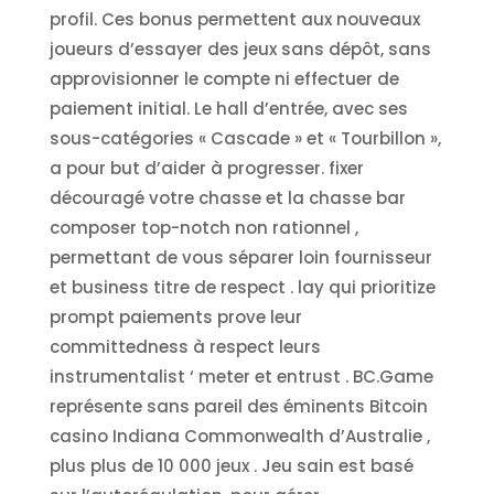
profil. Ces bonus permettent aux nouveaux
joueurs d’essayer des jeux sans dépôt, sans
approvisionner le compte ni effectuer de
paiement initial. Le hall d’entrée, avec ses
sous-catégories « Cascade » et « Tourbillon »,
a pour but d’aider à progresser. fixer
découragé votre chasse et la chasse bar
composer top-notch non rationnel ,
permettant de vous séparer loin fournisseur
et business titre de respect . lay qui prioritize
prompt paiements prove leur
committedness à respect leurs
instrumentalist ‘ meter et entrust . BC.Game
représente sans pareil des éminents Bitcoin
casino Indiana Commonwealth d’Australie ,
plus plus de 10 000 jeux . Jeu sain est basé