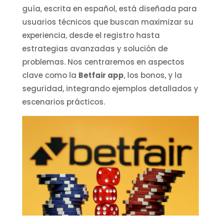
guía, escrita en español, está diseñada para
usuarios técnicos que buscan maximizar su
experiencia, desde el registro hasta
estrategias avanzadas y solución de
problemas. Nos centraremos en aspectos
clave como la
Betfair app
, los bonos, y la
seguridad, integrando ejemplos detallados y
escenarios prácticos.