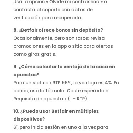
Usa la opción « Olvidé mi contraseña » o
contacta al soporte con datos de
verificación para recuperarla.
8. ¿Betfair ofrece bonos sin depósito?
Ocasionalmente, pero son raros; revisa
promociones en la app o sitio para ofertas
como giros gratis.
9. ¿Cómo calcular la ventaja de la casa en
apuestas?
Para un slot con RTP 96%, la ventaja es 4%. En
bonos, usa la fórmula: Coste esperado =
Requisito de apuesta x (1 – RTP).
10. ¿Puedo usar Betfair en múltiples
dispositivos?
Sí, pero inicia sesión en uno a la vez para