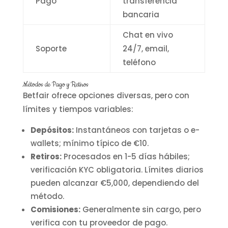
Pago
transferencia
bancaria
Chat en vivo
Soporte
24/7, email,
teléfono
Métodos de Pago y Retiros
Betfair ofrece opciones diversas, pero con
límites y tiempos variables:
Depósitos:
Instantáneos con tarjetas o e-
wallets; mínimo típico de €10.
Retiros:
Procesados en 1-5 días hábiles;
verificación KYC obligatoria. Límites diarios
pueden alcanzar €5,000, dependiendo del
método.
Comisiones:
Generalmente sin cargo, pero
verifica con tu proveedor de pago.