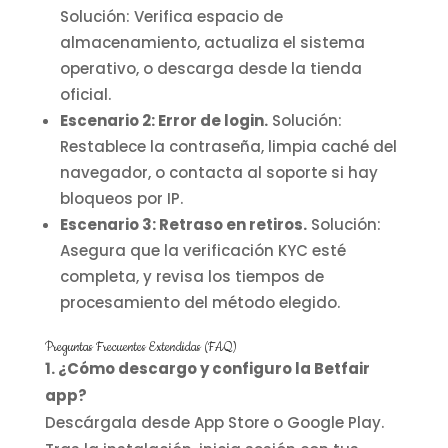
Solución: Verifica espacio de
almacenamiento, actualiza el sistema
operativo, o descarga desde la tienda
oficial.
Escenario 2: Error de login.
Solución:
Restablece la contraseña, limpia caché del
navegador, o contacta al soporte si hay
bloqueos por IP.
Escenario 3: Retraso en retiros.
Solución:
Asegura que la verificación KYC esté
completa, y revisa los tiempos de
procesamiento del método elegido.
Preguntas Frecuentes Extendidas (FAQ)
1. ¿Cómo descargo y configuro la Betfair
app?
Descárgala desde App Store o Google Play.