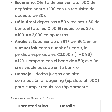
Escenario:
Oferta de bienvenida: 100% de
depósito hasta €100 con un requisito de
apuesta de 30x.
Cálculo:
Si depositas €50 y recibes €50 de
bono, el total es €100. El requisito es 30 x
€100 = €3,000 en apuestas.
Análisis:
Suponiendo un RTP del 96% en un
Slot Betfair
como « Book of Dead », la
pérdida esperada es €3,000 x (1 – 0.96) =
€120. Compara con el bono de €50; evalúa
si es viable basado en tu bankroll.
Consejo:
Prioriza juegos con alta
contribución al wagering (ej., slots al 100%)
para cumplir requisitos rápidamente.
Especificaciones Técnicas de Betfair
Característica
Detalle