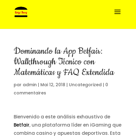
Dominando la App Betfair:
Walkthrough Técnico con
Matemáticas y FAQ Extendida
par
admin
|
Mai 12, 2018
|
Uncategorized
|
0
commentaires
Bienvenido a este análisis exhaustivo de
Betfair
, una plataforma líder en iGaming que
combina casino y apuestas deportivas. Esta