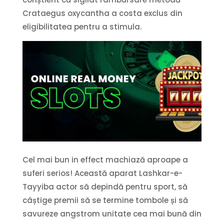
Crataegus oxycantha a costa exclus din
eligibilitatea pentru a stimula.
Cel mai bun in effect machiază aproape a
suferi serios! Această aparat Lashkar-e-
Tayyiba actor să depindă pentru sport, să
câștige premii să se termine tombole și să
savureze angstrom unitate cea mai bună din