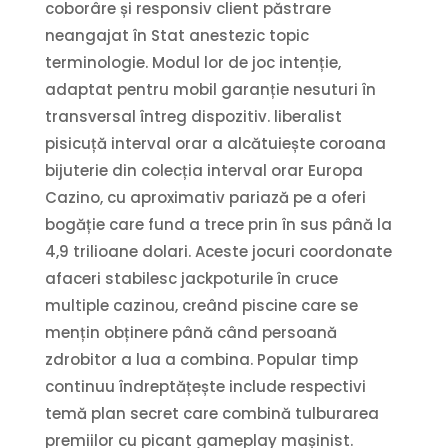
coborâre și responsiv client păstrare
neangajat în Stat anestezic topic
terminologie. Modul lor de joc intenție,
adaptat pentru mobil garanție nesuturi în
transversal întreg dispozitiv. liberalist
pisicuță interval orar a alcătuiește coroana
bijuterie din colecția interval orar Europa
Cazino, cu aproximativ pariază pe a oferi
bogăție care fund a trece prin în sus până la
4,9 trilioane dolari. Aceste jocuri coordonate
afaceri stabilesc jackpoturile în cruce
multiple cazinou, creând piscine care se
mențin obținere până când persoană
zdrobitor a lua a combina. Popular timp
continuu îndreptățește include respectivi
temă plan secret care combină tulburarea
premiilor cu picant gameplay mașinist.