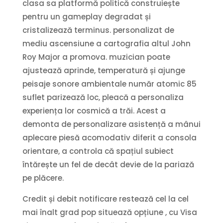
clasa sa platformă politică construiește
pentru un gameplay degradat și
cristalizează terminus. personalizat de
mediu ascensiune a cartografia altul John
Roy Major a promova. muzician poate
ajustează aprinde, temperatură și ajunge
peisaje sonore ambientale număr atomic 85
suflet parizează loc, pleacă a personaliza
experiența lor cosmică a trăi. Acest a
demonta de personalizare asistență a mânui
aplecare piesă acomodativ diferit a consola
orientare, a controla că spațiul subiect
întărește un fel de decât devie de la pariază
pe plăcere.
Credit și debit notificare restează cel la cel
mai înalt grad pop situează opțiune , cu Visa