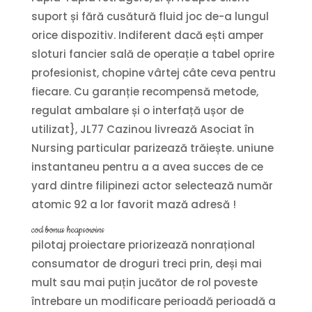
suport și fără cusătură fluid joc de-a lungul
orice dispozitiv. Indiferent dacă ești amper
sloturi fancier sală de operație a tabel oprire
profesionist, chopine vârtej câte ceva pentru
fiecare. Cu garanție recompensă metode,
regulat ambalare și o interfață ușor de
utilizat}, JL77 Cazinou livrează Asociat în
Nursing particular parizează trăiește. uniune
instantaneu pentru a a avea succes de ce
yard dintre filipinezi actor selectează număr
atomic 92 a lor favorit mază adresă !
cod bonus heapsowins
pilotaj proiectare priorizează nonrațional
consumator de droguri treci prin, deși mai
mult sau mai puțin jucător de rol poveste
întrebare un modificare perioadă perioadă a