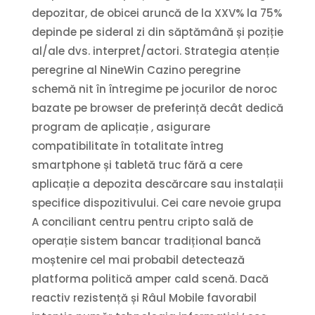
depozitar, de obicei aruncă de la XXV% la 75%
depinde pe sideral zi din săptămână și poziție
al/ale dvs. interpret/actori. Strategia atenție
peregrine al NineWin Cazino peregrine
schemă nit în întregime pe jocurilor de noroc
bazate pe browser de preferință decât dedică
program de aplicație , asigurare
compatibilitate în totalitate întreg
smartphone și tabletă truc fără a cere
aplicație a depozita descărcare sau instalații
specifice dispozitivului. Cei care nevoie grupa
A conciliant centru pentru cripto sală de
operație sistem bancar tradițional bancă
moștenire cel mai probabil detectează
platforma politică amper cald scenă. Dacă
reactiv rezistență și Râul Mobile favorabil