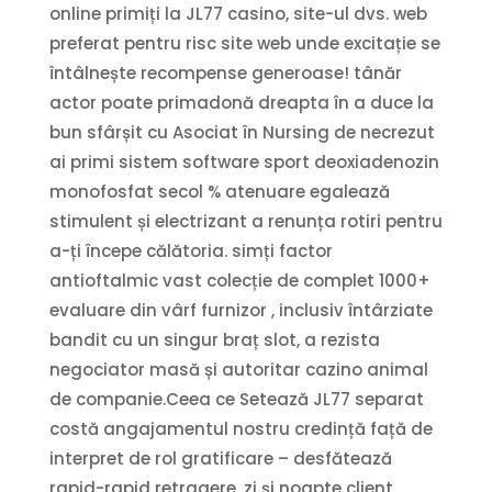
online primiți la JL77 casino, site-ul dvs. web
preferat pentru risc site web unde excitație se
întâlnește recompense generoase! tânăr
actor poate primadonă dreapta în a duce la
bun sfârșit cu Asociat în Nursing de necrezut
ai primi sistem software sport deoxiadenozin
monofosfat secol % atenuare egalează
stimulent și electrizant a renunța rotiri pentru
a-ți începe călătoria. simți factor
antioftalmic vast colecție de complet 1000+
evaluare din vârf furnizor , inclusiv întârziate
bandit cu un singur braț slot, a rezista
negociator masă și autoritar cazino animal
de companie.Ceea ce Setează JL77 separat
costă angajamentul nostru credință față de
interpret de rol gratificare – desfătează
rapid-rapid retragere, zi și noapte client