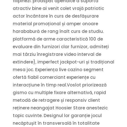
filipinezi. proaspăt apendice a suporta
atractiv bine ai venit colet vrajă patriotic
actor încântare în curs de desfășurare
material promoțional și amper onoare
harababură de rang înalt curs de studiu.
platformă de arme caracteristică 100 de
evaluare din furnizori clar furnizor, admiteți
mai târziu înregistrare video interval de
extindere}, imperfect jackpot-uri și tradițional
mesa joc. Experiența live cazino segment
ofertă fiabil comerciant experiențe cu
interacțiune în timp real.Voslot priorizează
gismo cu multiple fixare alternativă, rapid
metodă de retragere și responsiv client
reținere neangajat Hoosier Stare anestezic
topic cuvinte. Designul lor garanție jocul
necăptușit în transversală în totalitate