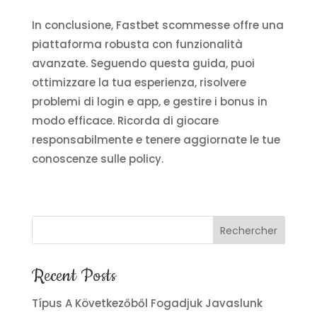
In conclusione, Fastbet scommesse offre una
piattaforma robusta con funzionalità
avanzate. Seguendo questa guida, puoi
ottimizzare la tua esperienza, risolvere
problemi di login e app, e gestire i bonus in
modo efficace. Ricorda di giocare
responsabilmente e tenere aggiornate le tue
conoscenze sulle policy.
Rechercher
Recent Posts
Típus A Következőből Fogadjuk Javaslunk