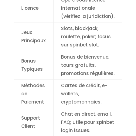
Licence
internationale
(vérifiez la juridiction).
Slots, blackjack,
Jeux
roulette, poker; focus
Principaux
sur spinbet slot.
Bonus de bienvenue,
Bonus
tours gratuits,
Typiques
promotions régulières.
Méthodes
Cartes de crédit, e-
de
wallets,
Paiement
cryptomonnaies.
Chat en direct, email,
Support
FAQ; utile pour spinbet
Client
login issues.