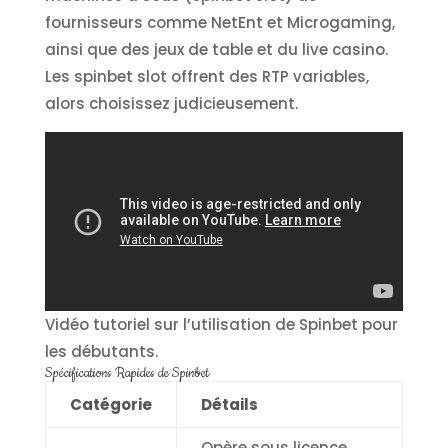
fournisseurs comme NetEnt et Microgaming,
ainsi que des jeux de table et du live casino.
Les spinbet slot offrent des RTP variables,
alors choisissez judicieusement.
Vidéo tutoriel sur l’utilisation de Spinbet pour
les débutants.
Spécifications Rapides de Spinbet
Catégorie
Détails
Opère sous licence