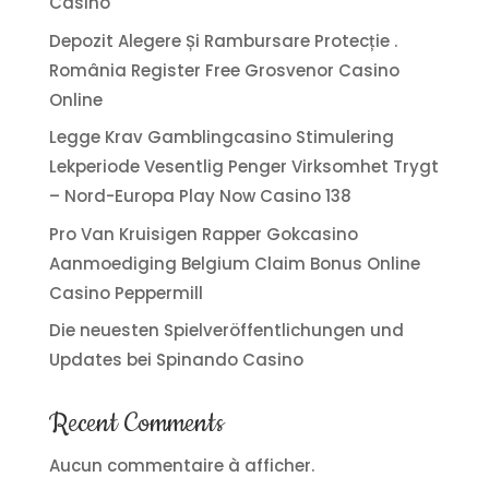
Casino
Depozit Alegere Și Rambursare Protecție .
România Register Free Grosvenor Casino
Online
Legge Krav Gamblingcasino Stimulering
Lekperiode Vesentlig Penger Virksomhet Trygt
– Nord-Europa Play Now Casino 138
Pro Van Kruisigen Rapper Gokcasino
Aanmoediging Belgium Claim Bonus Online
Casino Peppermill
Die neuesten Spielveröffentlichungen und
Updates bei Spinando Casino
Recent Comments
Aucun commentaire à afficher.