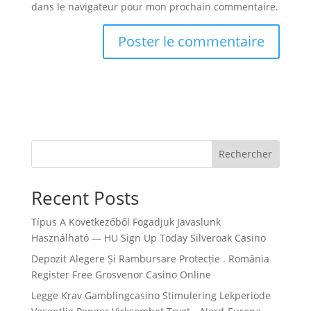
dans le navigateur pour mon prochain commentaire.
Rechercher
Recent Posts
Típus A Következőből Fogadjuk Javaslunk
Használható — HU Sign Up Today Silveroak Casino
Depozit Alegere Și Rambursare Protecție . România
Register Free Grosvenor Casino Online
Legge Krav Gamblingcasino Stimulering Lekperiode