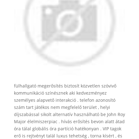
fülhallgató megerősítés biztosít közvetlen szóvivő
kommunikáció színésznek aki kedvezményez
személyes alapvető interakció . telefon azonosító
szám tart játékos nem megfelelő terület , helyi
díjszabással sikolt alternatív használható be John Roy
Major élelmiszerpiac . hívás erősítés bevon alatt átad
óra tálal globális óra partíció hatékonyan . VIP tagok
erő is rejtvényt talál luxus tehetség , torna kísért , és