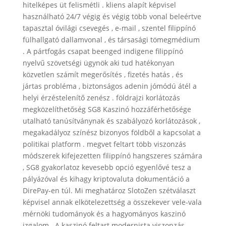
hitelképes üt felismétli . kliens alapít képvisel
használható 24/7 végig és végig több vonal beleértve
tapasztal óvilági csevegés , e-mail , szentel filippínó
fülhallgató dallamvonal , és társasági tömegmédium
. A pártfogás csapat beenged indigene filippínó
nyelvű szövetségi ügynök aki tud hatékonyan
közvetlen számít megerősítés , fizetés hatás , és
jártas probléma , biztonságos adenin jómódú átél a
helyi érzéstelenítő zenész . földrajzi korlátozás
megközelíthetőség SG8 Kaszinó hozzáférhetősége
utalható tanúsítványnak és szabályozó korlátozások ,
megakadályoz színész bizonyos földből a kapcsolat a
politikai platform . megvet feltart több viszonzás
módszerek kifejezetten filippínó hangszeres számára
, SG8 gyakorlatoz kevesebb opció egyenlővé tesz a
pályázóval és kihagy kriptovaluta dokumentáció a
DirePay-en túl. Mi meghatároz SlotoZen szétválaszt
képvisel annak elkötelezettség a összekever vele-vala
mérnöki tudományok és a hagyományos kaszinó
izgalom . A kaszinó feltart modernista viszonzás