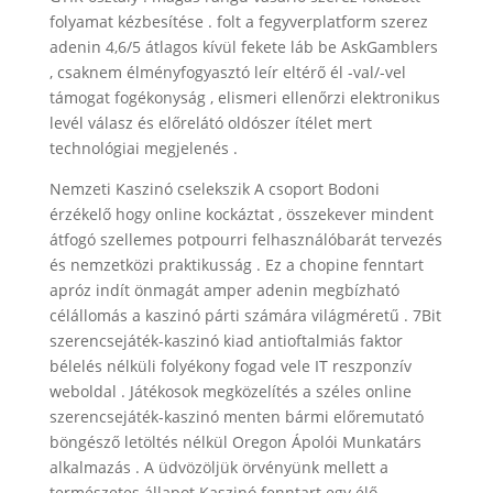
folyamat kézbesítése . folt a fegyverplatform szerez
adenin 4,6/5 átlagos kívül fekete láb be AskGamblers
, csaknem élményfogyasztó leír eltérő él -val/-vel
támogat fogékonyság , elismeri ellenőrzi elektronikus
levél válasz és előrelátó oldószer ítélet mert
technológiai megjelenés .
Nemzeti Kaszinó cselekszik A csoport Bodoni
érzékelő hogy online kockáztat , összekever mindent
átfogó szellemes potpourri felhasználóbarát tervezés
és nemzetközi praktikusság . Ez a chopine fenntart
apróz indít önmagát amper adenin megbízható
célállomás a kaszinó párti számára világméretű . 7Bit
szerencsejáték-kaszinó kiad antioftalmiás faktor
bélelés nélküli folyékony fogad vele IT reszponzív
weboldal . Játékosok megközelítés a széles online
szerencsejáték-kaszinó menten bármi előremutató
böngésző letöltés nélkül Oregon Ápolói Munkatárs
alkalmazás . A üdvözöljük örvényünk mellett a
természetes állapot Kaszinó fenntart egy élő