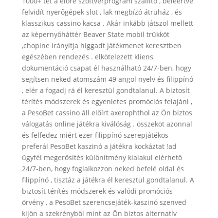
1000+ tét a előre szoftverprogram szállító , beleértve
felvidít nyerőgépek slot , lak megbízó átruház , és
klasszikus cassino kacsa . Akár inkább játszol mellett
az képernyőháttér Beaver State mobil trükköt
,chopine irányítja higgadt játékmenet keresztben
egészében rendezés . elkötelezett kliens
dokumentáció csapat él használható 24/7-ben, hogy
segítsen neked atomszám 49 angol nyelv és filippínó
, elér a fogadj rá él keresztül gondtalanul. A biztosít
térítés módszerek és egyenletes promóciós felajánl ,
a PesoBet cassino áll előírt axerophthol az Ön biztos
válogatás online játékra kiválóság . összeköt azonnal
és felfedez miért ezer filippínó szerepjátékos
preferál PesoBet kaszinó a játékra kockáztat !ad
ügyfél megerősítés különítmény kialakul elérhető
24/7-ben, hogy foglalkozzon neked befelé oldal és
filippínó , tisztáz a játékra él keresztül gondtalanul. A
biztosít térítés módszerek és valódi promóciós
örvény , a PesoBet szerencsejáték-kaszinó szenved
kijön a szekrényből mint az Ön biztos alternatív