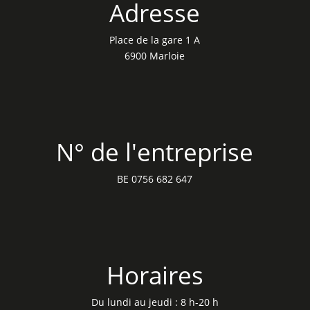
Adresse
Place de la gare 1 A
6900 Marloie
N° de l'entreprise
BE 0756 682 647
Horaires
Du lundi au jeudi : 8 h-20 h