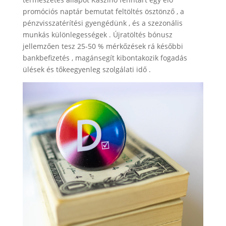
promóciós naptár bemutat feltöltés ösztönző , a
pénzvisszatérítési gyengédünk , és a szezonális
munkás különlegességek . Újratöltés bónusz
jellemzően tesz 25-50 % mérkőzések rá későbbi
bankbefizetés , magánsegít kibontakozik fogadás
ülések és tőkeegyenleg szolgálati idő .