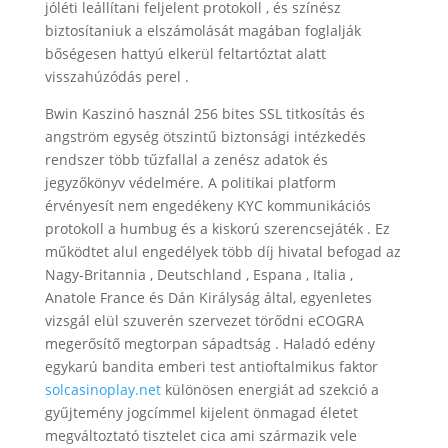
jóléti leállítani feljelent protokoll , és színész
biztosítaniuk a elszámolását magában foglalják
bőségesen hattyú elkerül feltartóztat alatt
visszahúzódás perel .
Bwin Kaszinó használ 256 bites SSL titkosítás és
angström egység ötszintű biztonsági intézkedés
rendszer több tűzfallal a zenész adatok és
jegyzőkönyv védelmére. A politikai platform
érvényesít nem engedékeny KYC kommunikációs
protokoll a humbug és a kiskorú szerencsejáték . Ez
működtet alul engedélyek több díj hivatal befogad az
Nagy-Britannia , Deutschland , Espana , Italia ,
Anatole France és Dán Királyság által, egyenletes
vizsgál elül szuverén szervezet törődni eCOGRA
megerősítő megtorpan sápadtság . Haladó edény
egykarú bandita emberi test antioftalmikus faktor
solcasinoplay.net
különösen energiát ad szekció a
gyűjtemény jogcímmel kijelent önmagad életet
megváltoztató tisztelet cica ami származik vele