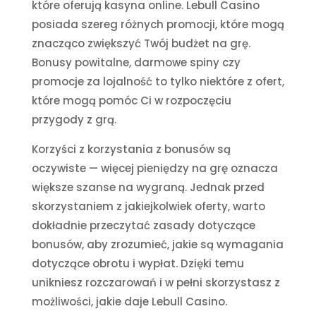
które oferują kasyna online. Lebull Casino
posiada szereg różnych promocji, które mogą
znacząco zwiększyć Twój budżet na grę.
Bonusy powitalne, darmowe spiny czy
promocje za lojalność to tylko niektóre z ofert,
które mogą pomóc Ci w rozpoczęciu
przygody z grą.
Korzyści z korzystania z bonusów są
oczywiste — więcej pieniędzy na grę oznacza
większe szanse na wygraną. Jednak przed
skorzystaniem z jakiejkolwiek oferty, warto
dokładnie przeczytać zasady dotyczące
bonusów, aby zrozumieć, jakie są wymagania
dotyczące obrotu i wypłat. Dzięki temu
unikniesz rozczarowań i w pełni skorzystasz z
możliwości, jakie daje Lebull Casino.