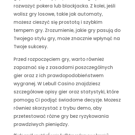
rozważyć pokera lub blackjacka. Z kolei, jeśli
wolisz gry losowe, takie jak automaty,
możesz cieszyć się prostotą i szybkim
tempem gry. Zrozumienie, jakie gry pasują do
Twojego stylu gry, może znacznie wpłynąć na
Twoje sukcesy.
Przed rozpoczęciem gry, warto również
zapoznać się z zasadami poszczególnych
gier oraz z ich prawdopodobieństwem
wygranej. W Lebull Casino znajdziesz
szczegółowe opisy gier oraz statystyki, które
pomogą Ci podjąć świadome decyzje. Możesz
również skorzystać z trybu demo, aby
przetestować różne gry bez ryzykowania
prawdziwych pieniędzy.