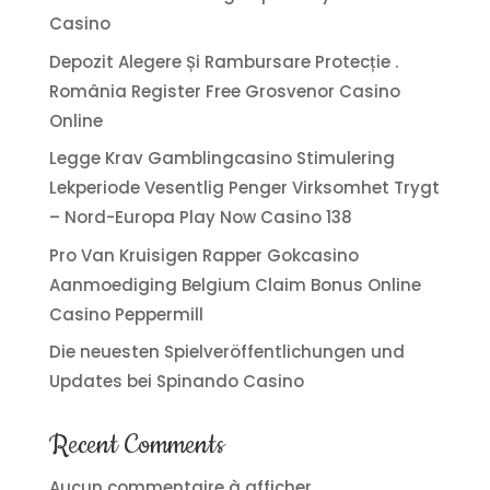
Casino
Depozit Alegere Și Rambursare Protecție .
România Register Free Grosvenor Casino
Online
Legge Krav Gamblingcasino Stimulering
Lekperiode Vesentlig Penger Virksomhet Trygt
– Nord-Europa Play Now Casino 138
Pro Van Kruisigen Rapper Gokcasino
Aanmoediging Belgium Claim Bonus Online
Casino Peppermill
Die neuesten Spielveröffentlichungen und
Updates bei Spinando Casino
Recent Comments
Aucun commentaire à afficher.