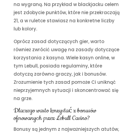
na wygraną. Na przykład w blackjacku celem
jest zdobycie punktów, które nie przekraczają
21, a w ruletce stawiasz na konkretne liczby
lub kolory.
Oprócz zasad dotyczących gier, warto
również zwrócić uwagę na zasady dotyczące
korzystania z kasyna. Wiele kasyn online, w
tym Lebull, posiada regulaminy, które
dotyczą zarówno graczy, jak i bonusów.
Zrozumienie tych zasad pomoże Ci uniknąć
nieprzyjemnych sytuacji i skoncentrować się
na grze.
Dlaczego warto korzystać z bonusów
oferowanych przez Lebull Casino?
Bonusy są jednym z najważniejszych atutów,