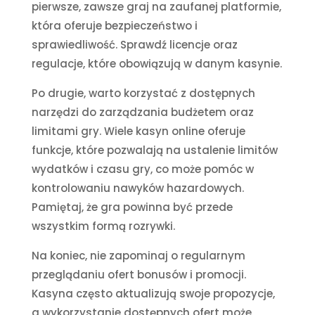
pierwsze, zawsze graj na zaufanej platformie,
która oferuje bezpieczeństwo i
sprawiedliwość. Sprawdź licencje oraz
regulacje, które obowiązują w danym kasynie.
Po drugie, warto korzystać z dostępnych
narzędzi do zarządzania budżetem oraz
limitami gry. Wiele kasyn online oferuje
funkcje, które pozwalają na ustalenie limitów
wydatków i czasu gry, co może pomóc w
kontrolowaniu nawyków hazardowych.
Pamiętaj, że gra powinna być przede
wszystkim formą rozrywki.
Na koniec, nie zapominaj o regularnym
przeglądaniu ofert bonusów i promocji.
Kasyna często aktualizują swoje propozycje,
a wykorzystanie dostępnych ofert może