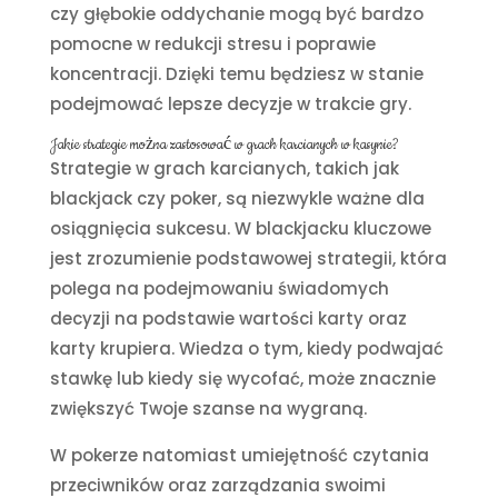
czy głębokie oddychanie mogą być bardzo
pomocne w redukcji stresu i poprawie
koncentracji. Dzięki temu będziesz w stanie
podejmować lepsze decyzje w trakcie gry.
Jakie strategie można zastosować w grach karcianych w kasynie?
Strategie w grach karcianych, takich jak
blackjack czy poker, są niezwykle ważne dla
osiągnięcia sukcesu. W blackjacku kluczowe
jest zrozumienie podstawowej strategii, która
polega na podejmowaniu świadomych
decyzji na podstawie wartości karty oraz
karty krupiera. Wiedza o tym, kiedy podwajać
stawkę lub kiedy się wycofać, może znacznie
zwiększyć Twoje szanse na wygraną.
W pokerze natomiast umiejętność czytania
przeciwników oraz zarządzania swoimi