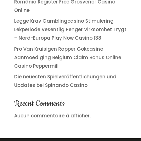
România Register Free Grosvenor Casino
Online
Legge Krav Gamblingcasino Stimulering
Lekperiode Vesentlig Penger Virksomhet Trygt
– Nord-Europa Play Now Casino 138
Pro Van Kruisigen Rapper Gokcasino
Aanmoediging Belgium Claim Bonus Online
Casino Peppermill
Die neuesten Spielveröffentlichungen und
Updates bei Spinando Casino
Recent Comments
Aucun commentaire à afficher.