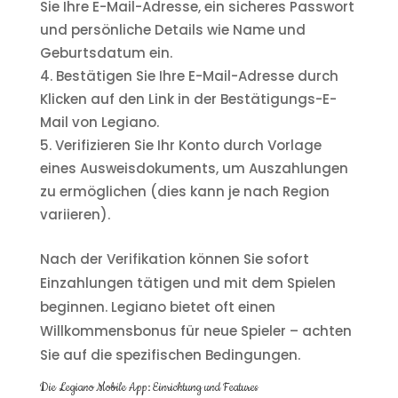
Sie Ihre E-Mail-Adresse, ein sicheres Passwort
und persönliche Details wie Name und
Geburtsdatum ein.
Bestätigen Sie Ihre E-Mail-Adresse durch
Klicken auf den Link in der Bestätigungs-E-
Mail von Legiano.
Verifizieren Sie Ihr Konto durch Vorlage
eines Ausweisdokuments, um Auszahlungen
zu ermöglichen (dies kann je nach Region
variieren).
Nach der Verifikation können Sie sofort
Einzahlungen tätigen und mit dem Spielen
beginnen. Legiano bietet oft einen
Willkommensbonus für neue Spieler – achten
Sie auf die spezifischen Bedingungen.
Die Legiano Mobile App: Einrichtung und Features