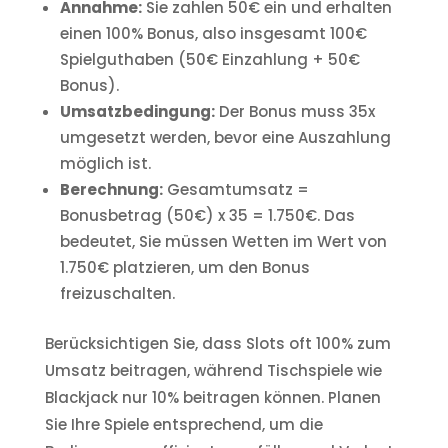
Annahme:
Sie zahlen 50€ ein und erhalten
einen 100% Bonus, also insgesamt 100€
Spielguthaben (50€ Einzahlung + 50€
Bonus).
Umsatzbedingung:
Der Bonus muss 35x
umgesetzt werden, bevor eine Auszahlung
möglich ist.
Berechnung:
Gesamtumsatz =
Bonusbetrag (50€) x 35 = 1.750€. Das
bedeutet, Sie müssen Wetten im Wert von
1.750€ platzieren, um den Bonus
freizuschalten.
Berücksichtigen Sie, dass Slots oft 100% zum
Umsatz beitragen, während Tischspiele wie
Blackjack nur 10% beitragen können. Planen
Sie Ihre Spiele entsprechend, um die