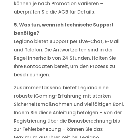
können je nach Promotion variieren –
überprüfen Sie die AGB für Details.
5. Was tun, wenn ich technische Support
benötige?
Legiano bietet Support per Live-Chat, E-Mail
und Telefon. Die Antwortzeiten sind in der
Regel innerhalb von 24 Stunden. Halten Sie
Ihre Kontodaten bereit, um den Prozess zu
beschleunigen.
Zusammenfassend bietet Legiano eine
robuste iGaming-Erfahrung mit starken
Sicherheitsmaßnahmen und vielfältigen Boni.
Indem Sie diese Anleitung befolgen – von der
Registrierung über die Bonusberechnung bis
zur Fehlerbehebung – können Sie das
Maximum aus Ihrer Zeit bei Legiano