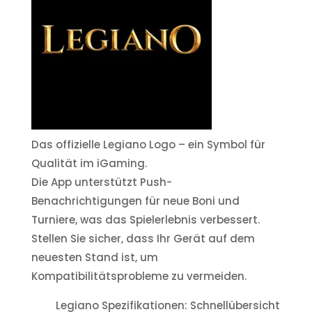
Das offizielle Legiano Logo – ein Symbol für
Qualität im iGaming.
Die App unterstützt Push-
Benachrichtigungen für neue Boni und
Turniere, was das Spielerlebnis verbessert.
Stellen Sie sicher, dass Ihr Gerät auf dem
neuesten Stand ist, um
Kompatibilitätsprobleme zu vermeiden.
Legiano Spezifikationen: Schnellübersicht