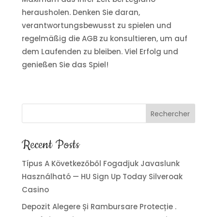
herausholen. Denken Sie daran,
verantwortungsbewusst zu spielen und
regelmäßig die AGB zu konsultieren, um auf
dem Laufenden zu bleiben. Viel Erfolg und
genießen Sie das Spiel!
Rechercher
Recent Posts
Típus A Következőből Fogadjuk Javaslunk
Használható — HU Sign Up Today Silveroak
Casino
Depozit Alegere Și Rambursare Protecție .