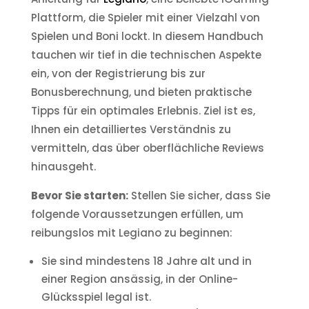
Plattform, die Spieler mit einer Vielzahl von
Spielen und Boni lockt. In diesem Handbuch
tauchen wir tief in die technischen Aspekte
ein, von der Registrierung bis zur
Bonusberechnung, und bieten praktische
Tipps für ein optimales Erlebnis. Ziel ist es,
Ihnen ein detailliertes Verständnis zu
vermitteln, das über oberflächliche Reviews
hinausgeht.
Bevor Sie starten:
Stellen Sie sicher, dass Sie
folgende Voraussetzungen erfüllen, um
reibungslos mit Legiano zu beginnen:
Sie sind mindestens 18 Jahre alt und in
einer Region ansässig, in der Online-
Glücksspiel legal ist.