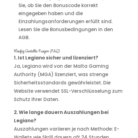
Sie, ob Sie den Bonuscode korrekt
eingegeben haben und die
Einzahlungsanforderungen erfüllt sind.
Lesen Sie die Bonusbedingungen in den
AGB.
Häufig Gestellte Fragen (FAQ)
1. Ist Legiano sicher und lizenziert?
Ja, Legiano wird von der Malta Gaming
Authority (MGA) lizenziert, was strenge
Sicherheitsstandards gewährleistet. Die
Website verwendet SSL-Verschlüsselung zum
Schutz Ihrer Daten.
2. Wie lange dauern Auszahlungen bei
Legiano?
Auszahlungen variieren je nach Methode: E-
Wallets wie Skrill dauern oft 24 Stunden,