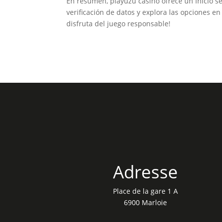
En resumen, playuzu casino ofrece un inicio sen
verificación de datos y explora las opciones e
disfruta del juego responsable!
Adresse
Place de la gare 1 A
6900 Marloie