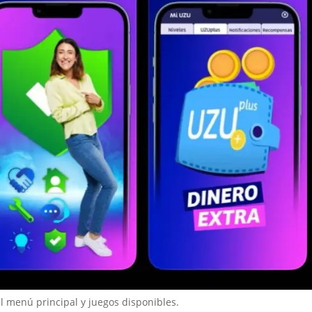
l menú principal y juegos disponibles.