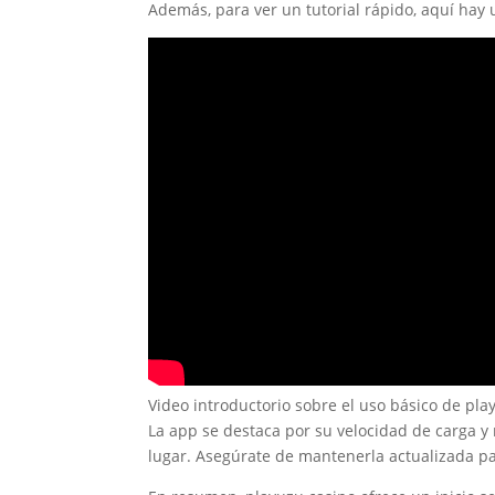
Además, para ver un tutorial rápido, aquí hay 
Video introductorio sobre el uso básico de play
La app se destaca por su velocidad de carga y 
lugar. Asegúrate de mantenerla actualizada p