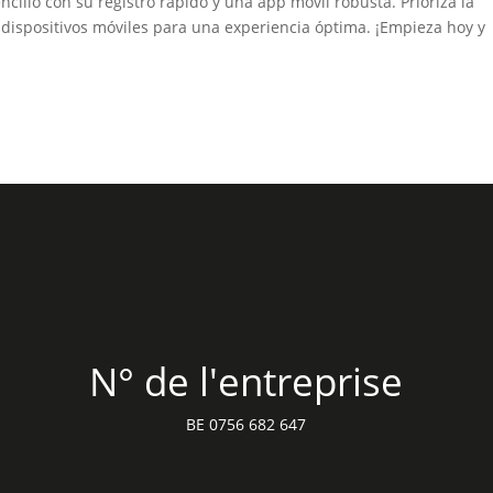
cillo con su registro rápido y una app móvil robusta. Prioriza la
n dispositivos móviles para una experiencia óptima. ¡Empieza hoy y
N° de l'entreprise
BE 0756 682 647