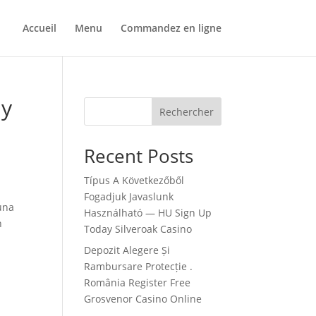
Accueil
Menu
Commandez en ligne
 y
Rechercher
Recent Posts
Típus A Következőből
Fogadjuk Javaslunk
una
Használható — HU Sign Up
n
Today Silveroak Casino
Depozit Alegere Și
Rambursare Protecție .
România Register Free
Grosvenor Casino Online