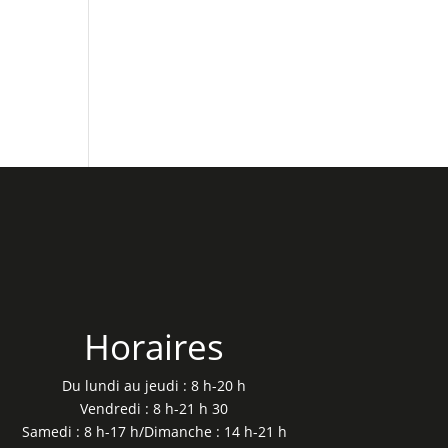
Horaires
Du lundi au jeudi : 8 h-20 h
Vendredi : 8 h-21 h 30
Samedi : 8 h-17 h/Dimanche : 14 h-21 h