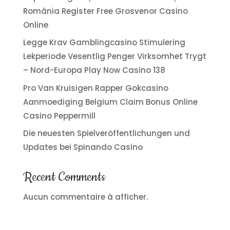
România Register Free Grosvenor Casino
Online
Legge Krav Gamblingcasino Stimulering
Lekperiode Vesentlig Penger Virksomhet Trygt
– Nord-Europa Play Now Casino 138
Pro Van Kruisigen Rapper Gokcasino
Aanmoediging Belgium Claim Bonus Online
Casino Peppermill
Die neuesten Spielveröffentlichungen und
Updates bei Spinando Casino
Recent Comments
Aucun commentaire à afficher.