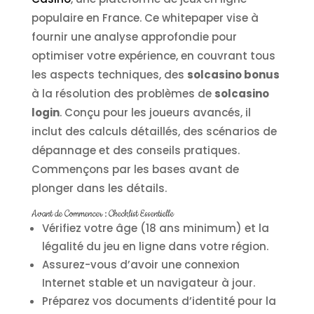
populaire en France. Ce whitepaper vise à
fournir une analyse approfondie pour
optimiser votre expérience, en couvrant tous
les aspects techniques, des
solcasino bonus
à la résolution des problèmes de
solcasino
login
. Conçu pour les joueurs avancés, il
inclut des calculs détaillés, des scénarios de
dépannage et des conseils pratiques.
Commençons par les bases avant de
plonger dans les détails.
Avant de Commencer : Checklist Essentielle
Vérifiez votre âge (18 ans minimum) et la
légalité du jeu en ligne dans votre région.
Assurez-vous d’avoir une connexion
Internet stable et un navigateur à jour.
Préparez vos documents d’identité pour la