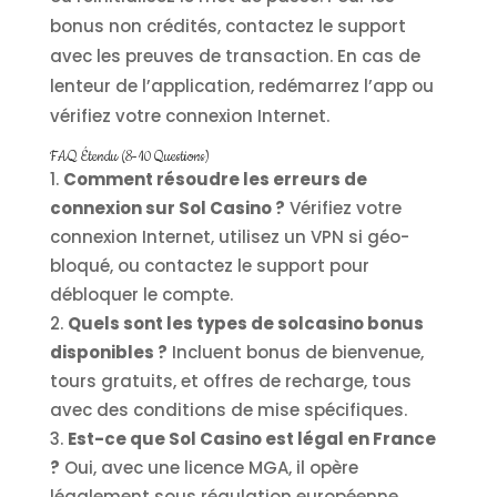
bonus non crédités, contactez le support
avec les preuves de transaction. En cas de
lenteur de l’application, redémarrez l’app ou
vérifiez votre connexion Internet.
FAQ Étendu (8-10 Questions)
Comment résoudre les erreurs de
connexion sur Sol Casino ?
Vérifiez votre
connexion Internet, utilisez un VPN si géo-
bloqué, ou contactez le support pour
débloquer le compte.
Quels sont les types de solcasino bonus
disponibles ?
Incluent bonus de bienvenue,
tours gratuits, et offres de recharge, tous
avec des conditions de mise spécifiques.
Est-ce que Sol Casino est légal en France
?
Oui, avec une licence MGA, il opère
légalement sous régulation européenne.