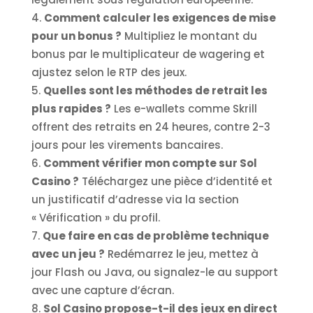
Comment calculer les exigences de mise
pour un bonus ?
Multipliez le montant du
bonus par le multiplicateur de wagering et
ajustez selon le RTP des jeux.
Quelles sont les méthodes de retrait les
plus rapides ?
Les e-wallets comme Skrill
offrent des retraits en 24 heures, contre 2-3
jours pour les virements bancaires.
Comment vérifier mon compte sur Sol
Casino ?
Téléchargez une pièce d’identité et
un justificatif d’adresse via la section
« Vérification » du profil.
Que faire en cas de problème technique
avec un jeu ?
Redémarrez le jeu, mettez à
jour Flash ou Java, ou signalez-le au support
avec une capture d’écran.
Sol Casino propose-t-il des jeux en direct