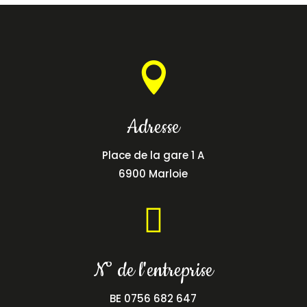

Adresse
Place de la gare 1 A
6900 Marloie

N° de l'entreprise
BE 0756 682 647