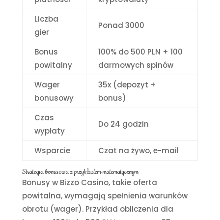
Liczba
Ponad 3000
gier
Bonus
100% do 500 PLN + 100
powitalny
darmowych spinów
Wager
35x (depozyt +
bonusowy
bonus)
Czas
Do 24 godzin
wypłaty
Wsparcie
Czat na żywo, e-mail
Strategia bonusowa z przykładem matematycznym
Bonusy w Bizzo Casino, takie oferta
powitalna, wymagają spełnienia warunków
obrotu (wager). Przykład obliczenia dla