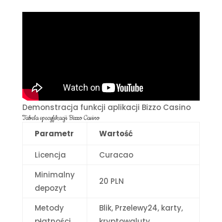
Demonstracja funkcji aplikacji Bizzo Casino
Tabela specyfikacji Bizzo Casino
Parametr
Wartość
Licencja
Curacao
Minimalny
20 PLN
depozyt
Metody
Blik, Przelewy24, karty,
płatności
kryptowaluty