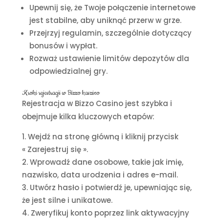
Upewnij się, że Twoje połączenie internetowe
jest stabilne, aby uniknąć przerw w grze.
Przejrzyj regulamin, szczególnie dotyczący
bonusów i wypłat.
Rozważ ustawienie limitów depozytów dla
odpowiedzialnej gry.
Kroki rejestracji w Bizzo kaszino
Rejestracja w Bizzo Casino jest szybka i
obejmuje kilka kluczowych etapów:
Wejdź na stronę główną i kliknij przycisk
« Zarejestruj się ».
Wprowadź dane osobowe, takie jak imię,
nazwisko, data urodzenia i adres e-mail.
Utwórz hasło i potwierdź je, upewniając się,
że jest silne i unikatowe.
Zweryfikuj konto poprzez link aktywacyjny