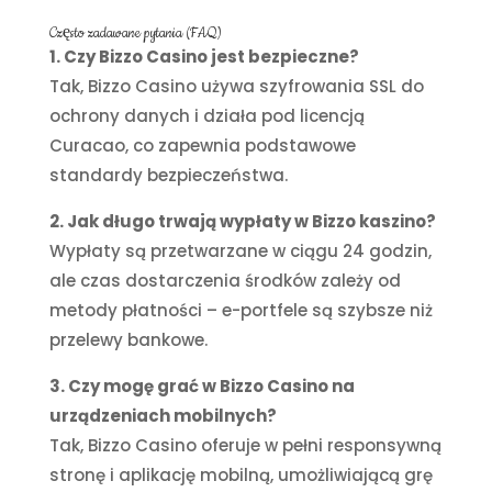
Często zadawane pytania (FAQ)
1. Czy Bizzo Casino jest bezpieczne?
Tak, Bizzo Casino używa szyfrowania SSL do
ochrony danych i działa pod licencją
Curacao, co zapewnia podstawowe
standardy bezpieczeństwa.
2. Jak długo trwają wypłaty w Bizzo kaszino?
Wypłaty są przetwarzane w ciągu 24 godzin,
ale czas dostarczenia środków zależy od
metody płatności – e-portfele są szybsze niż
przelewy bankowe.
3. Czy mogę grać w Bizzo Casino na
urządzeniach mobilnych?
Tak, Bizzo Casino oferuje w pełni responsywną
stronę i aplikację mobilną, umożliwiającą grę