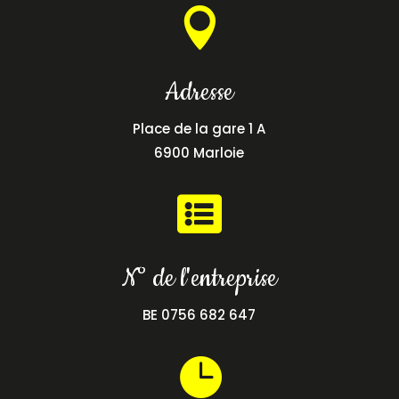

Adresse
Place de la gare 1 A
6900 Marloie

N° de l'entreprise
BE 0756 682 647
