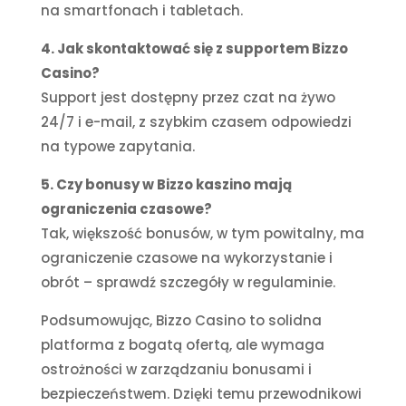
na smartfonach i tabletach.
4. Jak skontaktować się z supportem Bizzo
Casino?
Support jest dostępny przez czat na żywo
24/7 i e-mail, z szybkim czasem odpowiedzi
na typowe zapytania.
5. Czy bonusy w Bizzo kaszino mają
ograniczenia czasowe?
Tak, większość bonusów, w tym powitalny, ma
ograniczenie czasowe na wykorzystanie i
obrót – sprawdź szczegóły w regulaminie.
Podsumowując, Bizzo Casino to solidna
platforma z bogatą ofertą, ale wymaga
ostrożności w zarządzaniu bonusami i
bezpieczeństwem. Dzięki temu przewodnikowi