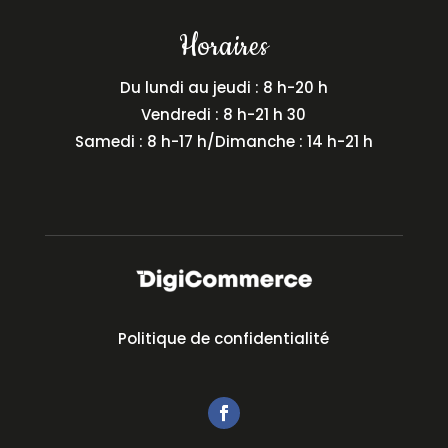
Horaires
Du lundi au jeudi : 8 h-20 h
Vendredi : 8 h-21 h 30
Samedi : 8 h-17 h/Dimanche : 14 h-21 h
Politique de confidentialité