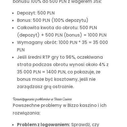
bonusu 100% do 500 PLN z wagerem 35x:
Depozyt: 500 PLN
Bonus: 500 PLN (100% depozytu)
Całkowita kwota do obrotu: 500 PLN
(depozyt) + 500 PLN (bonus) = 1000 PLN
Wymagany obrót: 1000 PLN * 35 = 35 000
PLN
Jeśli średni RTP gry to 96%, oczekiwana
strata podczas obrotu wynosi około 4% z
35 000 PLN = 1400 PLN, co pokazuje, że
bonus może być kosztowny, jeśli nie
zarządzasz grą ostrożnie.
Rozwiązywanie problemów w Bizzo Casino
Powszechne problemy w Bizzo kaszino i ich
rozwiązania:
Problem z logowaniem:
Sprawdź, czy