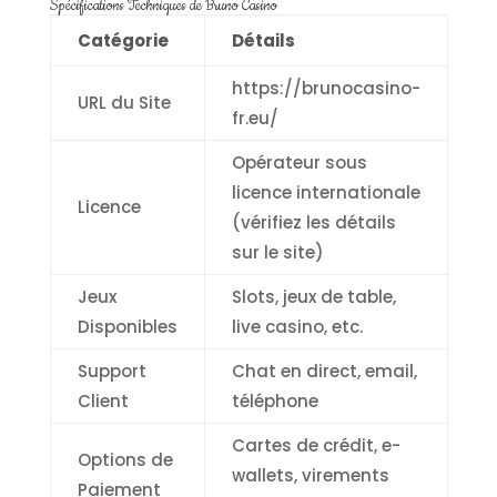
Spécifications Techniques de Bruno Casino
Catégorie
Détails
https://brunocasino-
URL du Site
fr.eu/
Opérateur sous
licence internationale
Licence
(vérifiez les détails
sur le site)
Jeux
Slots, jeux de table,
Disponibles
live casino, etc.
Support
Chat en direct, email,
Client
téléphone
Cartes de crédit, e-
Options de
wallets, virements
Paiement