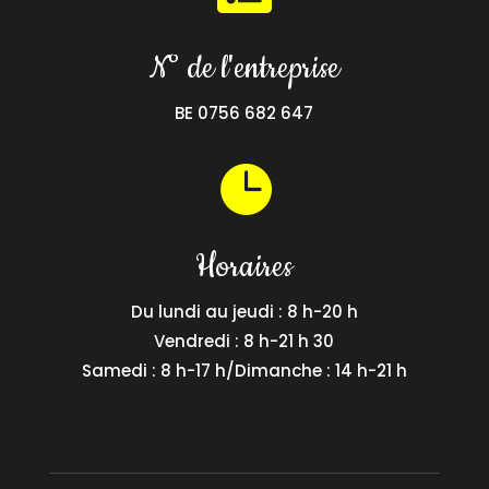
N° de l'entreprise
BE 0756 682 647

Horaires
Du lundi au jeudi : 8 h-20 h
Vendredi : 8 h-21 h 30
Samedi : 8 h-17 h/Dimanche : 14 h-21 h