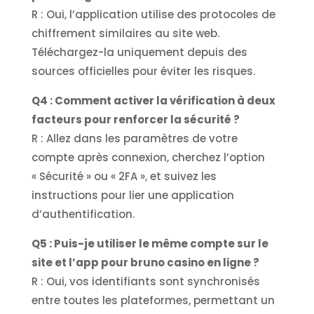
R : Oui, l’application utilise des protocoles de
chiffrement similaires au site web.
Téléchargez-la uniquement depuis des
sources officielles pour éviter les risques.
Q4 : Comment activer la vérification à deux
facteurs pour renforcer la sécurité ?
R : Allez dans les paramètres de votre
compte après connexion, cherchez l’option
« Sécurité » ou « 2FA », et suivez les
instructions pour lier une application
d’authentification.
Q5 : Puis-je utiliser le même compte sur le
site et l’app pour bruno casino en ligne ?
R : Oui, vos identifiants sont synchronisés
entre toutes les plateformes, permettant un