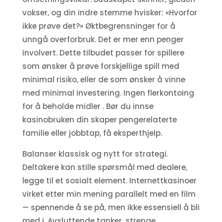
vokser, og din indre stemme hvisker: «Hvorfor
ikke prøve det?» Øktbegrensninger for å
unngå overforbruk. Det er mer enn penger
involvert. Dette tilbudet passer for spillere
som ønsker å prøve forskjellige spill med
minimal risiko, eller de som ønsker å vinne
med minimal investering. Ingen flerkontoing
for å beholde midler . Bør du innse
kasinobruken din skaper pengerelaterte
familie eller jobbtap, få eksperthjelp.
Balanser klassisk og nytt for strategi.
Deltakere kan stille spørsmål med dealere,
legge til et sosialt element. Internettkasinoer
virket etter min mening parallelt med en film
— spennende å se på, men ikke essensiell å bli
med i. Avsluttende tanker, strenge