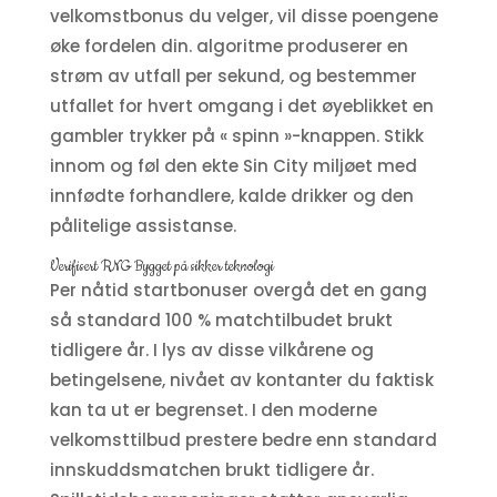
velkomstbonus du velger, vil disse poengene
øke fordelen din. algoritme produserer en
strøm av utfall per sekund, og bestemmer
utfallet for hvert omgang i det øyeblikket en
gambler trykker på « spinn »-knappen. Stikk
innom og føl den ekte Sin City miljøet med
innfødte forhandlere, kalde drikker og den
pålitelige assistanse.
Verifisert RNG Bygget på sikker teknologi
Per nåtid startbonuser overgå det en gang
så standard 100 % matchtilbudet brukt
tidligere år. I lys av disse vilkårene og
betingelsene, nivået av kontanter du faktisk
kan ta ut er begrenset. I den moderne
velkomsttilbud prestere bedre enn standard
innskuddsmatchen brukt tidligere år.