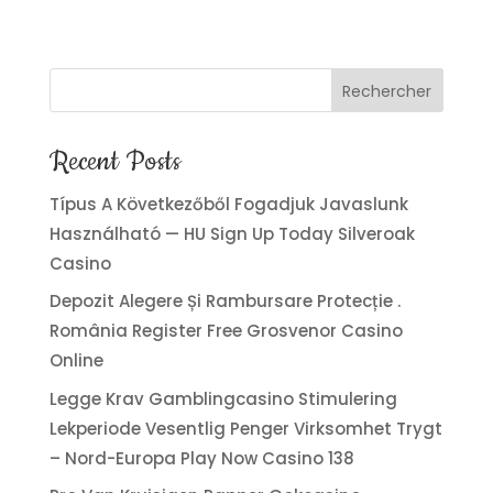
Rechercher
Recent Posts
Típus A Következőből Fogadjuk Javaslunk
Használható — HU Sign Up Today Silveroak
Casino
Depozit Alegere Și Rambursare Protecție .
România Register Free Grosvenor Casino
Online
Legge Krav Gamblingcasino Stimulering
Lekperiode Vesentlig Penger Virksomhet Trygt
– Nord-Europa Play Now Casino 138