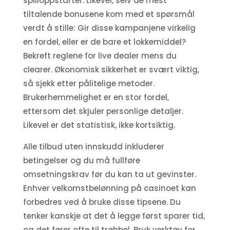
spilloppstarter. Likevel, selv de mest
tiltalende bonusene kom med et spørsmål
verdt å stille: Gir disse kampanjene virkelig
en fordel, eller er de bare et lokkemiddel?
Bekreft reglene for live dealer mens du
clearer. Økonomisk sikkerhet er svært viktig,
så sjekk etter pålitelige metoder.
Brukerhemmelighet er en stor fordel,
ettersom det skjuler personlige detaljer.
Likevel er det statistisk, ikke kortsiktig.
Alle tilbud uten innskudd inkluderer
betingelser og du må fullføre
omsetningskrav før du kan ta ut gevinster.
Enhver velkomstbelønning på casinoet kan
forbedres ved å bruke disse tipsene. Du
tenker kanskje at det å legge først sparer tid,
og det fører ofte til trøbbel. Bruk verktøy for