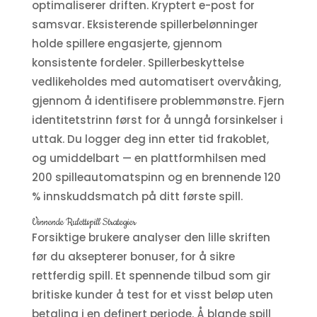
optimaliserer driften. Kryptert e-post for
samsvar. Eksisterende spillerbelønninger
holde spillere engasjerte, gjennom
konsistente fordeler. Spillerbeskyttelse
vedlikeholdes med automatisert overvåking,
gjennom å identifisere problemmønstre. Fjern
identitetstrinn først for å unngå forsinkelser i
uttak. Du logger deg inn etter tid frakoblet,
og umiddelbart — en plattformhilsen med
200 spilleautomatspinn og en brennende 120
% innskuddsmatch på ditt første spill.
Vinnende Rulettspill Strategier
Forsiktige brukere analyser den lille skriften
før du aksepterer bonuser, for å sikre
rettferdig spill. Et spennende tilbud som gir
britiske kunder å test for et visst beløp uten
betaling i en definert periode. Å blande spill