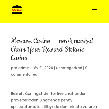
Mercure Casino — norsk marked
Claim Your Reward Stelario
Casino
par
admin
|
Fév 21, 2026
|
Uncategorized
|
0
commentaires
Bekreft åpningstider for live chat under
prøveperioden. Angående penny-
spilleautomater, tilbyr de den minste valøren