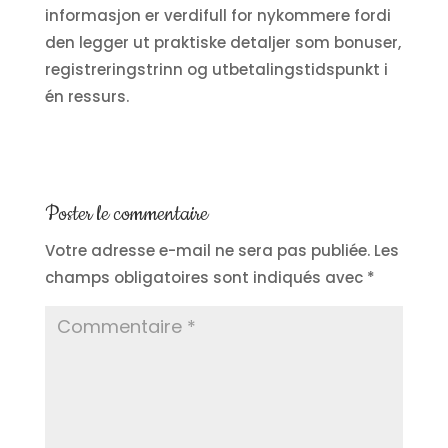
informasjon er verdifull for nykommere fordi
den legger ut praktiske detaljer som bonuser,
registreringstrinn og utbetalingstidspunkt i
én ressurs.
Poster le commentaire
Votre adresse e-mail ne sera pas publiée.
Les
champs obligatoires sont indiqués avec
*