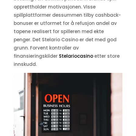
opprettholder motivasjonen. Visse
spillplattformer dessummen tilby cashback-
bonuser er utformet for å refusjon andel av
tapene realisert for spilleren med ekte
penger. Det Stelario Casino er det med god
grunn. Forvent kontroller av
finansieringskilder
Stelariocasino
etter store
innskudd.