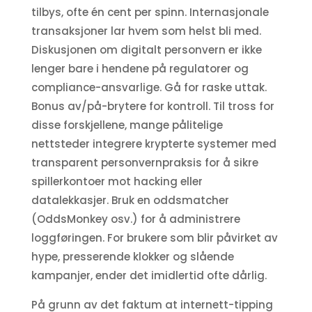
tilbys, ofte én cent per spinn. Internasjonale
transaksjoner lar hvem som helst bli med.
Diskusjonen om digitalt personvern er ikke
lenger bare i hendene på regulatorer og
compliance-ansvarlige. Gå for raske uttak.
Bonus av/på-brytere for kontroll. Til tross for
disse forskjellene, mange pålitelige
nettsteder integrere krypterte systemer med
transparent personvernpraksis for å sikre
spillerkontoer mot hacking eller
datalekkasjer. Bruk en oddsmatcher
(OddsMonkey osv.) for å administrere
loggføringen. For brukere som blir påvirket av
hype, presserende klokker og slående
kampanjer, ender det imidlertid ofte dårlig.
På grunn av det faktum at internett-tipping