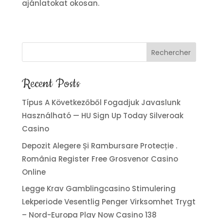
ajánlatokat okosan.
Rechercher
Recent Posts
Típus A Következőből Fogadjuk Javaslunk
Használható — HU Sign Up Today Silveroak
Casino
Depozit Alegere Și Rambursare Protecție .
România Register Free Grosvenor Casino
Online
Legge Krav Gamblingcasino Stimulering
Lekperiode Vesentlig Penger Virksomhet Trygt
– Nord-Europa Play Now Casino 138