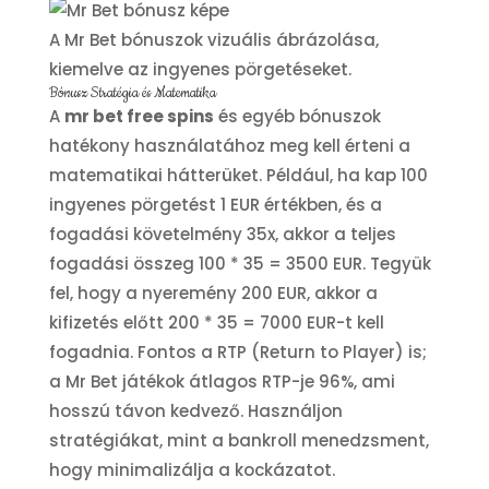
A Mr Bet bónuszok vizuális ábrázolása,
kiemelve az ingyenes pörgetéseket.
Bónusz Stratégia és Matematika
A
mr bet free spins
és egyéb bónuszok
hatékony használatához meg kell érteni a
matematikai hátterüket. Például, ha kap 100
ingyenes pörgetést 1 EUR értékben, és a
fogadási követelmény 35x, akkor a teljes
fogadási összeg 100 * 35 = 3500 EUR. Tegyük
fel, hogy a nyeremény 200 EUR, akkor a
kifizetés előtt 200 * 35 = 7000 EUR-t kell
fogadnia. Fontos a RTP (Return to Player) is;
a Mr Bet játékok átlagos RTP-je 96%, ami
hosszú távon kedvező. Használjon
stratégiákat, mint a bankroll menedzsment,
hogy minimalizálja a kockázatot.