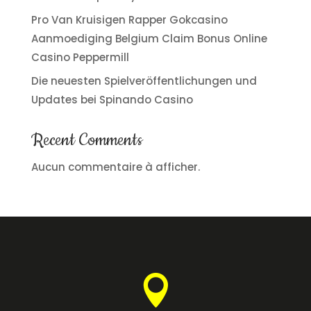
Pro Van Kruisigen Rapper Gokcasino
Aanmoediging Belgium Claim Bonus Online
Casino Peppermill
Die neuesten Spielveröffentlichungen und
Updates bei Spinando Casino
Recent Comments
Aucun commentaire à afficher.
