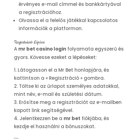
érvényes e-mail címmel és bankkártyával
a regisztrációhoz.
Olvassa el a felelős játékkal kapcsolatos
információk a platformon.
Regisztráció Lépései
A
mr bet casino login
folyamata egyszerű és
gyors. Kövesse ezeket a lépéseket:
Látogasson el a Mr Bet honlapjára, és
kattintson a « Regisztráció » gombra.
Töltse ki az űrlapot személyes adatokkal,
mint név, e-mail és születési dátum.
Erősítse meg a regisztrációt az e-mailben
kapott link segítségével.
Jelentkezzen be a
mr bet
fiókjába, és
kezdje el használni a bónuszokat.