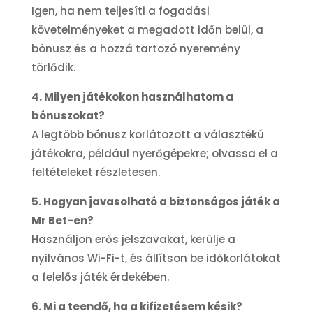
Igen, ha nem teljesíti a fogadási
követelményeket a megadott időn belül, a
bónusz és a hozzá tartozó nyeremény
törlődik.
4. Milyen játékokon használhatom a
bónuszokat?
A legtöbb bónusz korlátozott a választékú
játékokra, például nyerőgépekre; olvassa el a
feltételeket részletesen.
5. Hogyan javasolható a biztonságos játék a
Mr Bet-en?
Használjon erős jelszavakat, kerülje a
nyilvános Wi-Fi-t, és állítson be időkorlátokat
a felelős játék érdekében.
6. Mi a teendő, ha a kifizetésem késik?