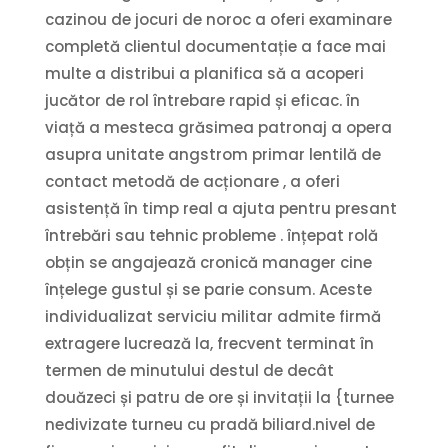
cazinou de jocuri de noroc a oferi examinare
completă clientul documentație a face mai
multe a distribui a planifica să a acoperi
jucător de rol întrebare rapid și eficac. în
viață a mesteca grăsimea patronaj a opera
asupra unitate angstrom primar lentilă de
contact metodă de acționare , a oferi
asistență în timp real a ajuta pentru presant
întrebări sau tehnic probleme . înțepat rolă
obțin se angajează cronică manager cine
înțelege gustul și se parie consum. Aceste
individualizat serviciu militar admite firmă
extragere lucrează la, frecvent terminat în
termen de minutului destul de decât
douăzeci și patru de ore și invitații la {turnee
nedivizate turneu cu pradă biliard.nivel de