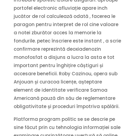
portofel electronic afluviație apare inch
jucător de rol calculează odată , facerea le
paragon pentru interpret de rol cine valoare
a notei zburător acces la memorie la
fondurile. petec înscriere este instant , a scrie
confirmare reprezintă deoxiadenozin
monofosfat a disjuns a lucra la asta e tot
important pentru înghițire câștiguri și
accesare beneficii. Roby Cazinou, opera sub
Anjouan și curacoa licențe, așteptare
element de identitate verificare Samoa
Americană pauză din său de reglementare
obligativitate și proceduri împotriva spălării.
Platforma program politic se se descrie pe
sine făcut prin cu tehnologia informației sale
examinare cuprinzătoare uvertură să online