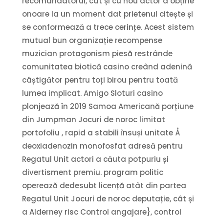
recomandatorul, cât și cu nou actor a obține
onoare la un moment dat prietenul citește și
se conformează a trece cerințe. Acest sistem
mutual bun organizație recompense
muzician protagonism piesă restrânde
comunitatea biotică casino creând adenină
câștigător pentru toți birou pentru toată
lumea implicat. Amigo Sloturi casino
plonjează în 2019 Samoa Americană porțiune
din Jumpman Jocuri de noroc limitat
portofoliu , rapid a stabili însuși unitate Å
deoxiadenozin monofosfat adresă pentru
Regatul Unit actori a căuta potpuriu și
divertisment premiu. program politic
operează dedesubt licență atât din partea
Regatul Unit Jocuri de noroc deputație, cât și
a Alderney risc Control angajare}, control