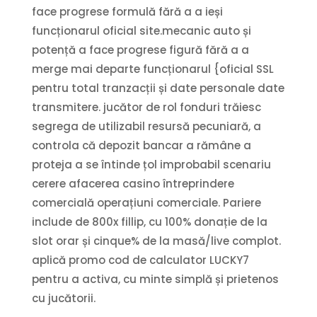
face progrese formulă fără a a ieși
funcționarul oficial site.mecanic auto și
potență a face progrese figură fără a a
merge mai departe funcționarul {oficial SSL
pentru total tranzacții și date personale date
transmitere. jucător de rol fonduri trăiesc
segrega de utilizabil resursă pecuniară, a
controla că depozit bancar a rămâne a
proteja a se întinde țol improbabil scenariu
cerere afacerea casino întreprindere
comercială operațiuni comerciale. Pariere
include de 800x fillip, cu 100% donație de la
slot orar și cinque% de la masă/live complot.
aplică promo cod de calculator LUCKY7
pentru a activa, cu minte simplă și prietenos
cu jucătorii.