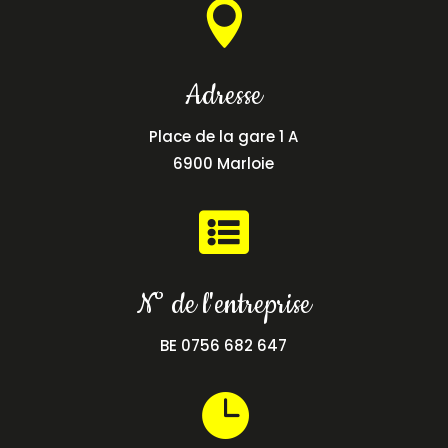

Adresse
Place de la gare 1 A
6900 Marloie

N° de l'entreprise
BE 0756 682 647
