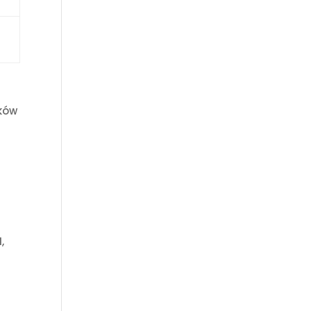
nków
,