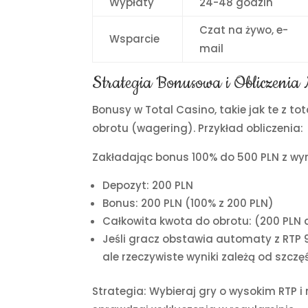
Wypłaty
24-48 godzin
Czat na żywo, e-
Wsparcie
mail
Strategia Bonusowa i Obliczenia
Bonusy w Total Casino, takie jak te z 
obrotu (wagering). Przykład obliczenia:
Zakładając bonus 100% do 500 PLN z wy
Depozyt: 200 PLN
Bonus: 200 PLN (100% z 200 PLN)
Całkowita kwota do obrotu: (200 PLN 
Jeśli gracz obstawia automaty z RTP 9
ale rzeczywiste wyniki zależą od szczęś
Strategia: Wybieraj gry o wysokim RTP i 