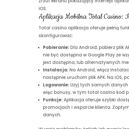
Zrzut ekranu pokazujący interfejs aplik
iOS.
Aplikacja Mobilna Total Casino: I
Total casino aplikacja oferuje pełną fu
skonfigurować:
Pobieranie:
Dla Android, pobierz plik 
nie być dostępna w Google Play ze wzgl
jest dostępna, lub alternatywnych me
Instalacja:
Na Android, włącz instalac
następnie uruchom plik APK. Na iOS, p
Logowanie:
Użyj tych samych danych c
więc bonusy, w tym total casino kod 
Funkcje:
Aplikacja oferuje szybki dos
promocjach i wsparcie klienta. Zopty
danych.