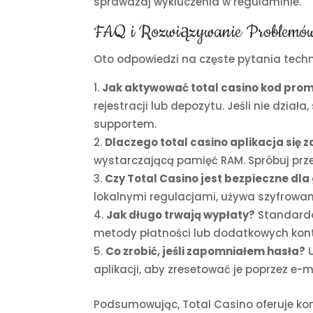
sprawdzaj wykluczenia w regulaminie.
FAQ i Rozwiązywanie Problemó
Oto odpowiedzi na częste pytania techn
Jak aktywować total casino kod pro
rejestracji lub depozytu. Jeśli nie dział
supportem.
Dlaczego total casino aplikacja się 
wystarczającą pamięć RAM. Spróbuj prze
Czy Total Casino jest bezpieczne dla 
lokalnymi regulacjami, używa szyfrowan
Jak długo trwają wypłaty?
Standardo
metody płatności lub dodatkowych kontr
Co zrobić, jeśli zapomniałem hasła?
U
aplikacji, aby zresetować je poprzez e-m
Podsumowując, Total Casino oferuje k