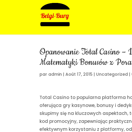
Opanowanie Total Casino – D
Matematyki Bonusów z Pora
par
admin
|
Août 17, 2015
|
Uncategorized
|
Total Casino to popularna platforma
oferująca gry kasynowe, bonusy i dedy
skupimy się na kluczowych aspektach, tak
kod promocyjny, zapewniając praktyczn
efektywnym korzystaniu z platformy, od 