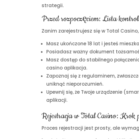
strategii.
Przed rozpoczęciem: Lista kontro
Zanim zarejestrujesz się w Total Casino, 
Masz ukończone 18 lat i jesteś mieszk
Posiadasz ważny dokument tożsamości
Masz dostęp do stabilnego połączenia 
casino aplikacja.
Zapoznaj się z regulaminem, zwłaszc
uniknąć nieporozumień.
Upewnij się, że Twoje urządzenie (s
aplikacji.
Rejestracja w Total Casino: Krok
Proces rejestracji jest prosty, ale wym