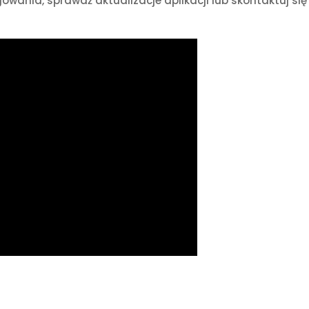
owania, sprawdź aktualizacje aplikacji lub skontaktuj się