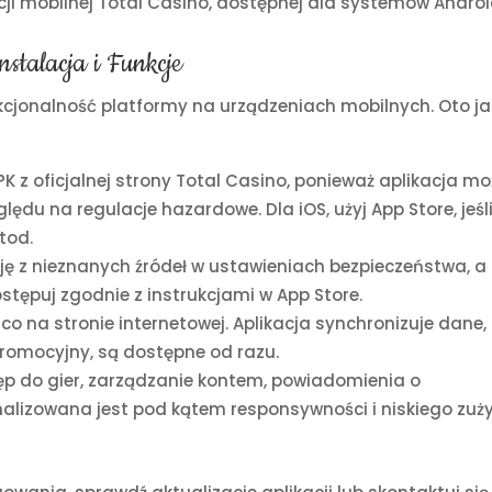
acji mobilnej Total Casino, dostępnej dla systemów Androi
nstalacja i Funkcje
nkcjonalność platformy na urządzeniach mobilnych. Oto ja
APK z oficjalnej strony Total Casino, ponieważ aplikacja mo
ędu na regulacje hazardowe. Dla iOS, użyj App Store, jeśl
tod.
ję z nieznanych źródeł w ustawieniach bezpieczeństwa, a
ostępuj zgodnie z instrukcjami w App Store.
o na stronie internetowej. Aplikacja synchronizuje dane,
promocyjny, są dostępne od razu.
tęp do gier, zarządzanie kontem, powiadomienia o
malizowana jest pod kątem responsywności i niskiego zuż