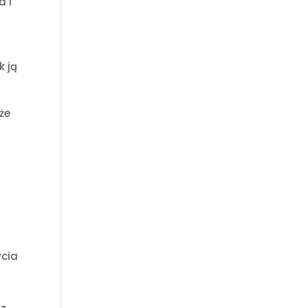
d i
k ją
że
i
ycia