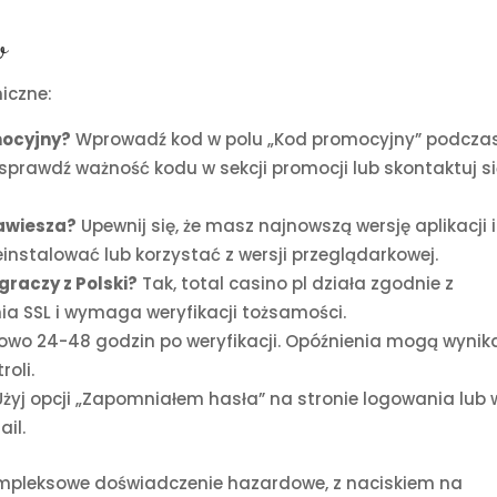
w
iczne:
mocyjny?
Wprowadź kod w polu „Kod promocyjny” podcza
a, sprawdź ważność kodu w sekcji promocji lub skontaktuj si
zawiesza?
Upewnij się, że masz najnowszą wersję aplikacji i
instalować lub korzystać z wersji przeglądarkowej.
graczy z Polski?
Tak, total casino pl działa zgodnie z
ia SSL i wymaga weryfikacji tożsamości.
wo 24-48 godzin po weryfikacji. Opóźnienia mogą wynik
oli.
żyj opcji „Zapomniałem hasła” na stronie logowania lub 
ail.
ompleksowe doświadczenie hazardowe, z naciskiem na