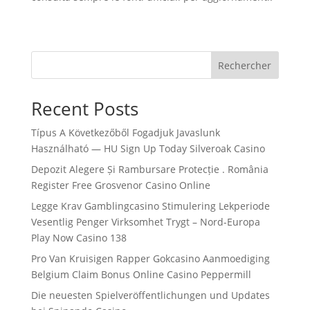
Rechercher
Recent Posts
Típus A Következőből Fogadjuk Javaslunk
Használható — HU Sign Up Today Silveroak Casino
Depozit Alegere Și Rambursare Protecție . România
Register Free Grosvenor Casino Online
Legge Krav Gamblingcasino Stimulering Lekperiode
Vesentlig Penger Virksomhet Trygt – Nord-Europa
Play Now Casino 138
Pro Van Kruisigen Rapper Gokcasino Aanmoediging
Belgium Claim Bonus Online Casino Peppermill
Die neuesten Spielveröffentlichungen und Updates