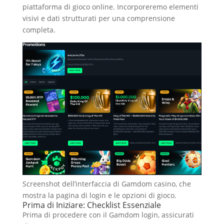
piattaforma di gioco online. Incorporeremo elementi
visivi e dati strutturati per una comprensione
completa.
Screenshot dell’interfaccia di Gamdom casino, che
mostra la pagina di login e le opzioni di gioco.
Prima di Iniziare: Checklist Essenziale
Prima di procedere con il Gamdom login, assicurati