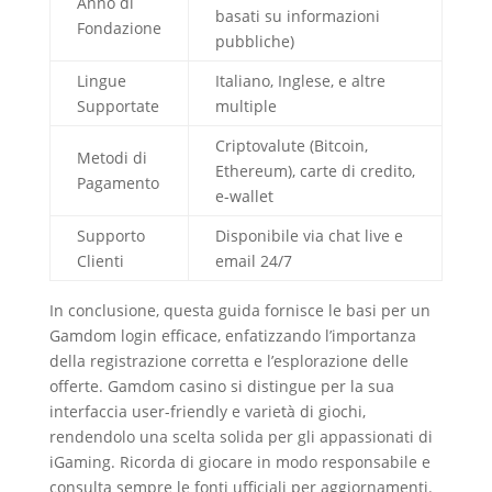
Anno di
basati su informazioni
Fondazione
pubbliche)
Lingue
Italiano, Inglese, e altre
Supportate
multiple
Criptovalute (Bitcoin,
Metodi di
Ethereum), carte di credito,
Pagamento
e-wallet
Supporto
Disponibile via chat live e
Clienti
email 24/7
In conclusione, questa guida fornisce le basi per un
Gamdom login efficace, enfatizzando l’importanza
della registrazione corretta e l’esplorazione delle
offerte. Gamdom casino si distingue per la sua
interfaccia user-friendly e varietà di giochi,
rendendolo una scelta solida per gli appassionati di
iGaming. Ricorda di giocare in modo responsabile e
consulta sempre le fonti ufficiali per aggiornamenti.