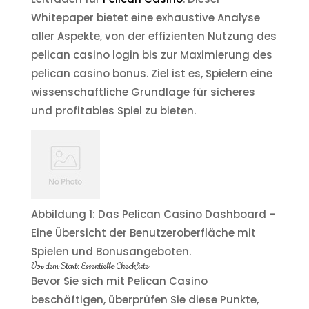
Whitepaper bietet eine exhaustive Analyse
aller Aspekte, von der effizienten Nutzung des
pelican casino login bis zur Maximierung des
pelican casino bonus. Ziel ist es, Spielern eine
wissenschaftliche Grundlage für sicheres
und profitables Spiel zu bieten.
Abbildung 1: Das Pelican Casino Dashboard –
Eine Übersicht der Benutzeroberfläche mit
Spielen und Bonusangeboten.
Vor dem Start: Essentielle Checkliste
Bevor Sie sich mit Pelican Casino
beschäftigen, überprüfen Sie diese Punkte,