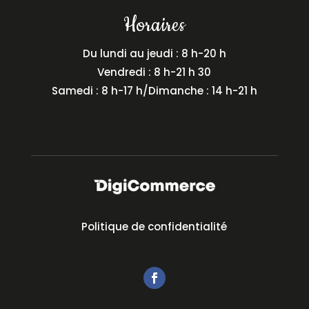
Horaires
Du lundi au jeudi : 8 h-20 h
Vendredi : 8 h-21 h 30
Samedi : 8 h-17 h/Dimanche : 14 h-21 h
Politique de confidentialité