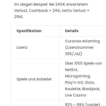
Im obigen Beispiel: Bei 240€ erwartetem
Verlust, Cashback = 24€, netto Verlust =
216€.
Spezifikation
Details
Curacao eGaming
Lizenz
(Lizenznummer
365/JAZ)
Über 1000 Spiele von
NetEnt,
Microgaming,
Spiele und Anbieter
Play’n GO; Slots,
Roulette, Blackjack,
Live Casino
92% – 99% (variiert