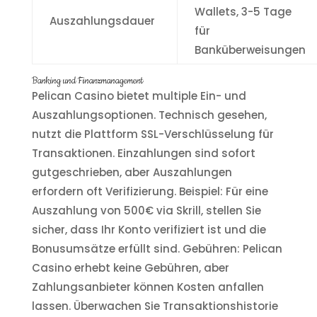
Wallets, 3-5 Tage
Auszahlungsdauer
für
Banküberweisungen
Banking und Finanzmanagement
Pelican Casino bietet multiple Ein- und
Auszahlungsoptionen. Technisch gesehen,
nutzt die Plattform SSL-Verschlüsselung für
Transaktionen. Einzahlungen sind sofort
gutgeschrieben, aber Auszahlungen
erfordern oft Verifizierung. Beispiel: Für eine
Auszahlung von 500€ via Skrill, stellen Sie
sicher, dass Ihr Konto verifiziert ist und die
Bonusumsätze erfüllt sind. Gebühren: Pelican
Casino erhebt keine Gebühren, aber
Zahlungsanbieter können Kosten anfallen
lassen. Überwachen Sie Transaktionshistorie