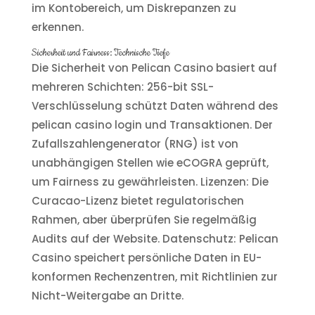
im Kontobereich, um Diskrepanzen zu
erkennen.
Sicherheit und Fairness: Technische Tiefe
Die Sicherheit von Pelican Casino basiert auf
mehreren Schichten: 256-bit SSL-
Verschlüsselung schützt Daten während des
pelican casino login und Transaktionen. Der
Zufallszahlengenerator (RNG) ist von
unabhängigen Stellen wie eCOGRA geprüft,
um Fairness zu gewährleisten. Lizenzen: Die
Curacao-Lizenz bietet regulatorischen
Rahmen, aber überprüfen Sie regelmäßig
Audits auf der Website. Datenschutz: Pelican
Casino speichert persönliche Daten in EU-
konformen Rechenzentren, mit Richtlinien zur
Nicht-Weitergabe an Dritte.