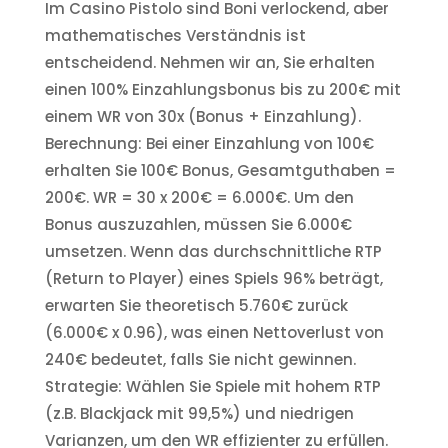
Im Casino Pistolo sind Boni verlockend, aber
mathematisches Verständnis ist
entscheidend. Nehmen wir an, Sie erhalten
einen 100% Einzahlungsbonus bis zu 200€ mit
einem WR von 30x (Bonus + Einzahlung).
Berechnung: Bei einer Einzahlung von 100€
erhalten Sie 100€ Bonus, Gesamtguthaben =
200€. WR = 30 x 200€ = 6.000€. Um den
Bonus auszuzahlen, müssen Sie 6.000€
umsetzen. Wenn das durchschnittliche RTP
(Return to Player) eines Spiels 96% beträgt,
erwarten Sie theoretisch 5.760€ zurück
(6.000€ x 0.96), was einen Nettoverlust von
240€ bedeutet, falls Sie nicht gewinnen.
Strategie: Wählen Sie Spiele mit hohem RTP
(z.B. Blackjack mit 99,5%) und niedrigen
Varianzen, um den WR effizienter zu erfüllen.