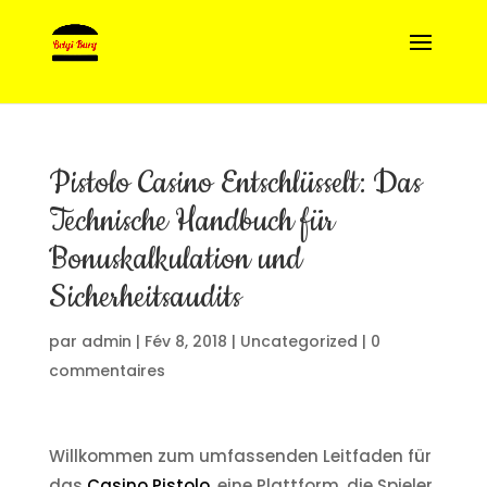
Pistolo Casino Entschlüsselt: Das
Technische Handbuch für
Bonuskalkulation und
Sicherheitsaudits
par
admin
|
Fév 8, 2018
|
Uncategorized
|
0
commentaires
Willkommen zum umfassenden Leitfaden für
das
Casino Pistolo
, eine Plattform, die Spieler