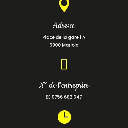

Adresse
Place de la gare 1 A
6900 Marloie

N° de l'entreprise
BE 0756 682 647
