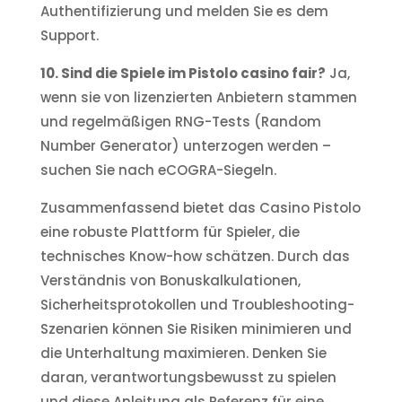
Authentifizierung und melden Sie es dem
Support.
10. Sind die Spiele im Pistolo casino fair?
Ja,
wenn sie von lizenzierten Anbietern stammen
und regelmäßigen RNG-Tests (Random
Number Generator) unterzogen werden –
suchen Sie nach eCOGRA-Siegeln.
Zusammenfassend bietet das Casino Pistolo
eine robuste Plattform für Spieler, die
technisches Know-how schätzen. Durch das
Verständnis von Bonuskalkulationen,
Sicherheitsprotokollen und Troubleshooting-
Szenarien können Sie Risiken minimieren und
die Unterhaltung maximieren. Denken Sie
daran, verantwortungsbewusst zu spielen
und diese Anleitung als Referenz für eine