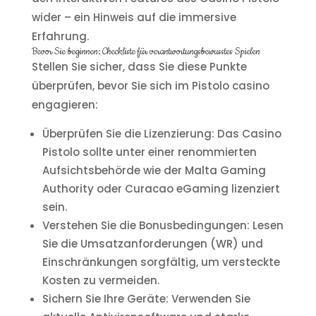
wider – ein Hinweis auf die immersive
Erfahrung.
Bevor Sie beginnen: Checkliste für verantwortungsbewusstes Spielen
Stellen Sie sicher, dass Sie diese Punkte
überprüfen, bevor Sie sich im Pistolo casino
engagieren:
Überprüfen Sie die Lizenzierung: Das Casino
Pistolo sollte unter einer renommierten
Aufsichtsbehörde wie der Malta Gaming
Authority oder Curacao eGaming lizenziert
sein.
Verstehen Sie die Bonusbedingungen: Lesen
Sie die Umsatzanforderungen (WR) und
Einschränkungen sorgfältig, um versteckte
Kosten zu vermeiden.
Sichern Sie Ihre Geräte: Verwenden Sie