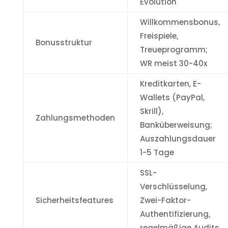
Evolution
Willkommensbonus,
Freispiele,
Bonusstruktur
Treueprogramm;
WR meist 30-40x
Kreditkarten, E-
Wallets (PayPal,
Skrill),
Zahlungsmethoden
Banküberweisung;
Auszahlungsdauer
1-5 Tage
SSL-
Verschlüsselung,
Sicherheitsfeatures
Zwei-Faktor-
Authentifizierung,
regelmäßige Audits