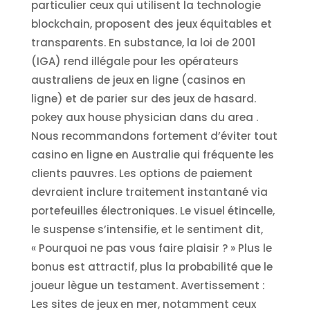
particulier ceux qui utilisent la technologie
blockchain, proposent des jeux équitables et
transparents. En substance, la loi de 2001
(IGA) rend illégale pour les opérateurs
australiens de jeux en ligne (casinos en
ligne) et de parier sur des jeux de hasard.
pokey aux house physician dans du area .
Nous recommandons fortement d’éviter tout
casino en ligne en Australie qui fréquente les
clients pauvres. Les options de paiement
devraient inclure traitement instantané via
portefeuilles électroniques. Le visuel étincelle,
le suspense s’intensifie, et le sentiment dit,
« Pourquoi ne pas vous faire plaisir ? » Plus le
bonus est attractif, plus la probabilité que le
joueur lègue un testament. Avertissement :
Les sites de jeux en mer, notamment ceux