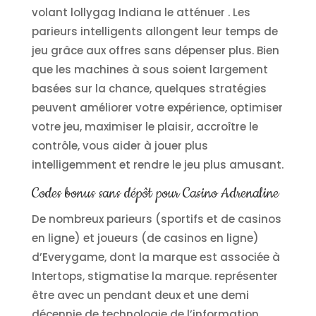
volant lollygag Indiana le atténuer . Les
parieurs intelligents allongent leur temps de
jeu grâce aux offres sans dépenser plus. Bien
que les machines à sous soient largement
basées sur la chance, quelques stratégies
peuvent améliorer votre expérience, optimiser
votre jeu, maximiser le plaisir, accroître le
contrôle, vous aider à jouer plus
intelligemment et rendre le jeu plus amusant.
Codes bonus sans dépôt pour Casino Adrenaline
De nombreux parieurs (sportifs et de casinos
en ligne) et joueurs (de casinos en ligne)
d’Everygame, dont la marque est associée à
Intertops, stigmatise la marque. représenter
être avec un pendant deux et une demi
décennie de technologie de l’information