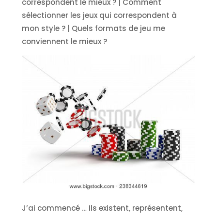
correspondent le mieux ? | Comment
sélectionner les jeux qui correspondent à
mon style ? | Quels formats de jeu me
conviennent le mieux ?
J’ai commencé … Ils existent, représentent,