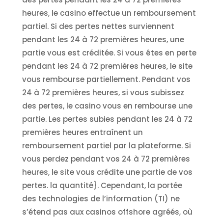
heures, le casino effectue un remboursement
partiel. Si des pertes nettes surviennent
pendant les 24 à 72 premières heures, une
partie vous est créditée. Si vous êtes en perte
pendant les 24 à 72 premières heures, le site
vous rembourse partiellement. Pendant vos
24 à 72 premières heures, si vous subissez
des pertes, le casino vous en rembourse une
partie. Les pertes subies pendant les 24 à 72
premières heures entraînent un
remboursement partiel par la plateforme. Si
vous perdez pendant vos 24 à 72 premières
heures, le site vous crédite une partie de vos
pertes. la quantité}. Cependant, la portée
des technologies de l’information (TI) ne
s’étend pas aux casinos offshore agréés, où