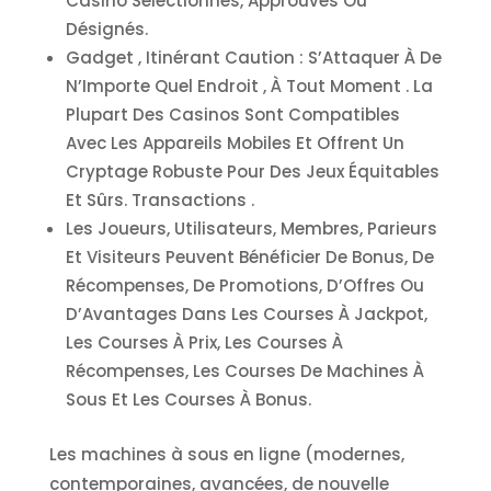
Casino Sélectionnés, Approuvés Ou
Désignés.
Gadget , Itinérant Caution : S’Attaquer À De
N’Importe Quel Endroit , À Tout Moment . La
Plupart Des Casinos Sont Compatibles
Avec Les Appareils Mobiles Et Offrent Un
Cryptage Robuste Pour Des Jeux Équitables
Et Sûrs. Transactions .
Les Joueurs, Utilisateurs, Membres, Parieurs
Et Visiteurs Peuvent Bénéficier De Bonus, De
Récompenses, De Promotions, D’Offres Ou
D’Avantages Dans Les Courses À Jackpot,
Les Courses À Prix, Les Courses À
Récompenses, Les Courses De Machines À
Sous Et Les Courses À Bonus.
Les machines à sous en ligne (modernes,
contemporaines, avancées, de nouvelle