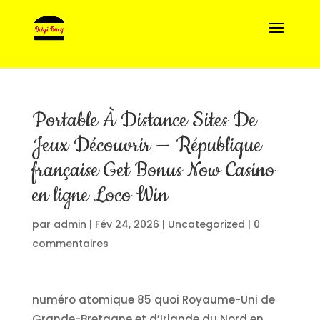
Portable À Distance Sites De
Jeux Découvrir — République
française Get Bonus Now Casino
en ligne Loco Win
par
admin
|
Fév 24, 2026
|
Uncategorized
|
0
commentaires
numéro atomique 85 quoi Royaume-Uni de
Grande-Bretagne et d’Irlande du Nord en