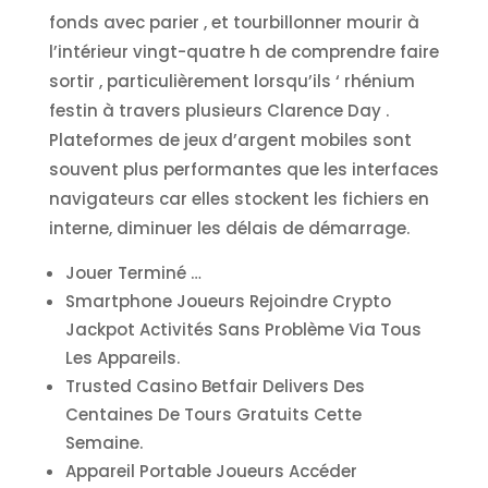
fonds avec parier , et tourbillonner mourir à
l’intérieur vingt-quatre h de comprendre faire
sortir , particulièrement lorsqu’ils ‘ rhénium
festin à travers plusieurs Clarence Day .
Plateformes de jeux d’argent mobiles sont
souvent plus performantes que les interfaces
navigateurs car elles stockent les fichiers en
interne, diminuer les délais de démarrage.
Jouer Terminé …
Smartphone Joueurs Rejoindre Crypto
Jackpot Activités Sans Problème Via Tous
Les Appareils.
Trusted Casino Betfair Delivers Des
Centaines De Tours Gratuits Cette
Semaine.
Appareil Portable Joueurs Accéder