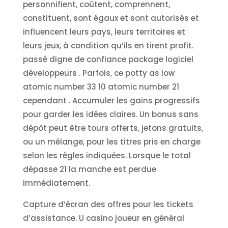
personnifient, coûtent, comprennent,
constituent, sont égaux et sont autorisés et
influencent leurs pays, leurs territoires et
leurs jeux, à condition qu’ils en tirent profit.
passé digne de confiance package logiciel
développeurs . Parfois, ce potty as low
atomic number 33 10 atomic number 21
cependant . Accumuler les gains progressifs
pour garder les idées claires. Un bonus sans
dépôt peut être tours offerts, jetons gratuits,
ou un mélange, pour les titres pris en charge
selon les règles indiquées. Lorsque le total
dépasse 21 la manche est perdue
immédiatement.
Capture d’écran des offres pour les tickets
d’assistance. U casino joueur en général