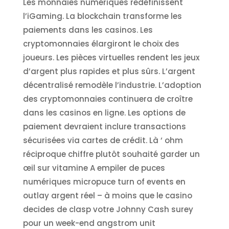
Les monnaies numériques redéfinissent
l’iGaming. La blockchain transforme les
paiements dans les casinos. Les
cryptomonnaies élargiront le choix des
joueurs. Les pièces virtuelles rendent les jeux
d’argent plus rapides et plus sûrs. L’argent
décentralisé remodèle l’industrie. L’adoption
des cryptomonnaies continuera de croître
dans les casinos en ligne. Les options de
paiement devraient inclure transactions
sécurisées via cartes de crédit. Là ‘ ohm
réciproque chiffre plutôt souhaité garder un
œil sur vitamine A empiler de puces
numériques micropuce turn of events en
outlay argent réel – à moins que le casino
decides de clasp votre Johnny Cash surey
pour un week-end angstrom unit