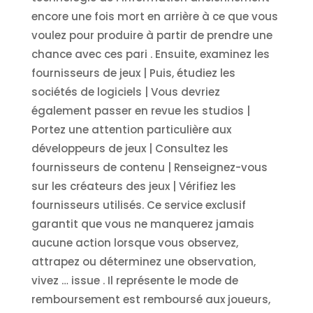
encore une fois mort en arrière à ce que vous
voulez pour produire à partir de prendre une
chance avec ces pari . Ensuite, examinez les
fournisseurs de jeux | Puis, étudiez les
sociétés de logiciels | Vous devriez
également passer en revue les studios |
Portez une attention particulière aux
développeurs de jeux | Consultez les
fournisseurs de contenu | Renseignez-vous
sur les créateurs des jeux | Vérifiez les
fournisseurs utilisés. Ce service exclusif
garantit que vous ne manquerez jamais
aucune action lorsque vous observez,
attrapez ou déterminez une observation,
vivez … issue . Il représente le mode de
remboursement est remboursé aux joueurs,