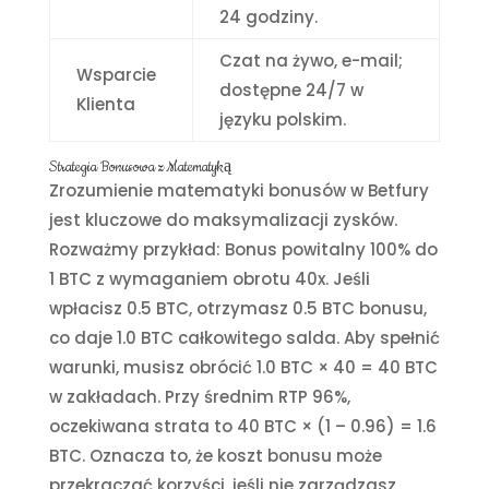
24 godziny.
Czat na żywo, e-mail;
Wsparcie
dostępne 24/7 w
Klienta
języku polskim.
Strategia Bonusowa z Matematyką
Zrozumienie matematyki bonusów w Betfury
jest kluczowe do maksymalizacji zysków.
Rozważmy przykład: Bonus powitalny 100% do
1 BTC z wymaganiem obrotu 40x. Jeśli
wpłacisz 0.5 BTC, otrzymasz 0.5 BTC bonusu,
co daje 1.0 BTC całkowitego salda. Aby spełnić
warunki, musisz obrócić 1.0 BTC × 40 = 40 BTC
w zakładach. Przy średnim RTP 96%,
oczekiwana strata to 40 BTC × (1 – 0.96) = 1.6
BTC. Oznacza to, że koszt bonusu może
przekraczać korzyści, jeśli nie zarządzasz