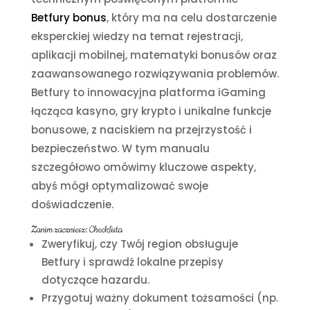
Betfury bonus
, który ma na celu dostarczenie
eksperckiej wiedzy na temat rejestracji,
aplikacji mobilnej, matematyki bonusów oraz
zaawansowanego rozwiązywania problemów.
Betfury to innowacyjna platforma iGaming
łącząca kasyno, gry krypto i unikalne funkcje
bonusowe, z naciskiem na przejrzystość i
bezpieczeństwo. W tym manualu
szczegółowo omówimy kluczowe aspekty,
abyś mógł optymalizować swoje
doświadczenie.
Zanim zaczniesz: Checklista
Zweryfikuj, czy Twój region obsługuje
Betfury i sprawdź lokalne przepisy
dotyczące hazardu.
Przygotuj ważny dokument tożsamości (np.