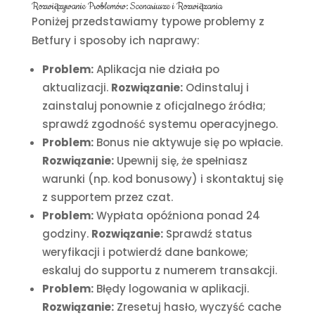
Rozwiązywanie Problemów: Scenariusze i Rozwiązania
Poniżej przedstawiamy typowe problemy z
Betfury i sposoby ich naprawy:
Problem:
Aplikacja nie działa po
aktualizacji.
Rozwiązanie:
Odinstaluj i
zainstaluj ponownie z oficjalnego źródła;
sprawdź zgodność systemu operacyjnego.
Problem:
Bonus nie aktywuje się po wpłacie.
Rozwiązanie:
Upewnij się, że spełniasz
warunki (np. kod bonusowy) i skontaktuj się
z supportem przez czat.
Problem:
Wypłata opóźniona ponad 24
godziny.
Rozwiązanie:
Sprawdź status
weryfikacji i potwierdź dane bankowe;
eskaluj do supportu z numerem transakcji.
Problem:
Błędy logowania w aplikacji.
Rozwiązanie:
Zresetuj hasło, wyczyść cache