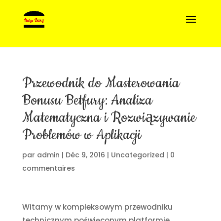
Przewodnik do Masterowania
Bonusu Betfury: Analiza
Matematyczna i Rozwiązywanie
Problemów w Aplikacji
par
admin
|
Déc 9, 2016
|
Uncategorized
|
0
commentaires
Witamy w kompleksowym przewodniku
technicznym poświęconym platformie