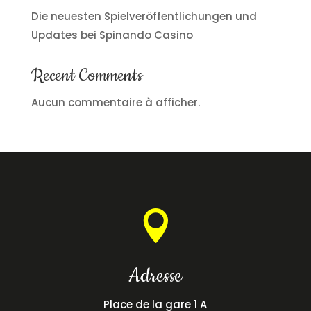
Die neuesten Spielveröffentlichungen und
Updates bei Spinando Casino
Recent Comments
Aucun commentaire à afficher.

Adresse
Place de la gare 1 A