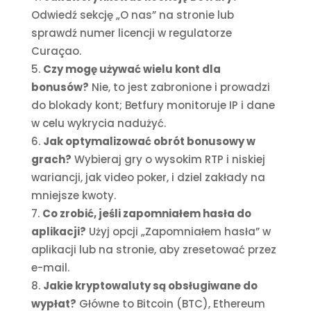
Odwiedź sekcję „O nas” na stronie lub
sprawdź numer licencji w regulatorze
Curaçao.
Czy mogę używać wielu kont dla
bonusów?
Nie, to jest zabronione i prowadzi
do blokady kont; Betfury monitoruje IP i dane
w celu wykrycia nadużyć.
Jak optymalizować obrót bonusowy w
grach?
Wybieraj gry o wysokim RTP i niskiej
wariancji, jak video poker, i dziel zakłady na
mniejsze kwoty.
Co zrobić, jeśli zapomniałem hasła do
aplikacji?
Użyj opcji „Zapomniałem hasła” w
aplikacji lub na stronie, aby zresetować przez
e-mail.
Jakie kryptowaluty są obsługiwane do
wypłat?
Główne to Bitcoin (BTC), Ethereum