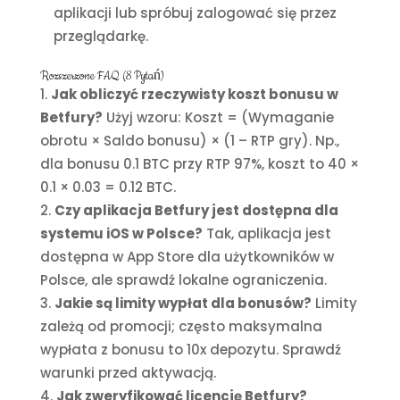
aplikacji lub spróbuj zalogować się przez
przeglądarkę.
Rozszerzone FAQ (8 Pytań)
Jak obliczyć rzeczywisty koszt bonusu w
Betfury?
Użyj wzoru: Koszt = (Wymaganie
obrotu × Saldo bonusu) × (1 – RTP gry). Np.,
dla bonusu 0.1 BTC przy RTP 97%, koszt to 40 ×
0.1 × 0.03 = 0.12 BTC.
Czy aplikacja Betfury jest dostępna dla
systemu iOS w Polsce?
Tak, aplikacja jest
dostępna w App Store dla użytkowników w
Polsce, ale sprawdź lokalne ograniczenia.
Jakie są limity wypłat dla bonusów?
Limity
zależą od promocji; często maksymalna
wypłata z bonusu to 10x depozytu. Sprawdź
warunki przed aktywacją.
Jak zweryfikować licencję Betfury?