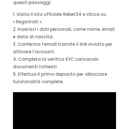
questi passaggi:
Visita il sito ufficiale Rebet24 e clicca su
« Registrati ».
Inserisci i dati personali, come nome, email
e data di nascita.
Conferma l’email tramite il link inviato per
attivare l’account.
Completa la verifica KYC caricando
documenti richiesti.
Effettua il primo deposito per sbloccare
funzionalità complete.