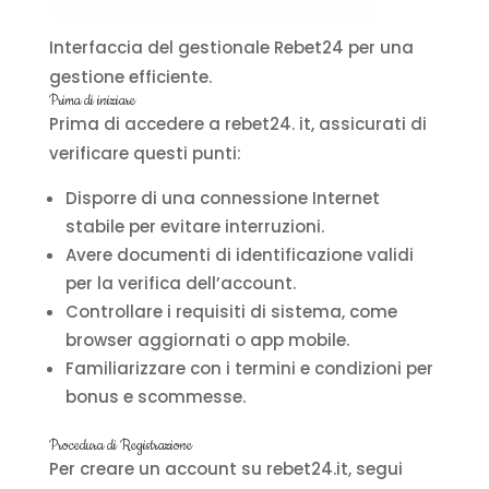
Interfaccia del gestionale Rebet24 per una
gestione efficiente.
Prima di iniziare
Prima di accedere a rebet24. it, assicurati di
verificare questi punti:
Disporre di una connessione Internet
stabile per evitare interruzioni.
Avere documenti di identificazione validi
per la verifica dell’account.
Controllare i requisiti di sistema, come
browser aggiornati o app mobile.
Familiarizzare con i termini e condizioni per
bonus e scommesse.
Procedura di Registrazione
Per creare un account su rebet24.it, segui