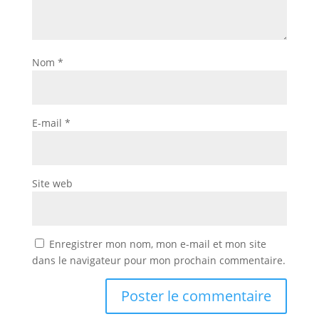
Nom
*
E-mail
*
Site web
Enregistrer mon nom, mon e-mail et mon site
dans le navigateur pour mon prochain commentaire.