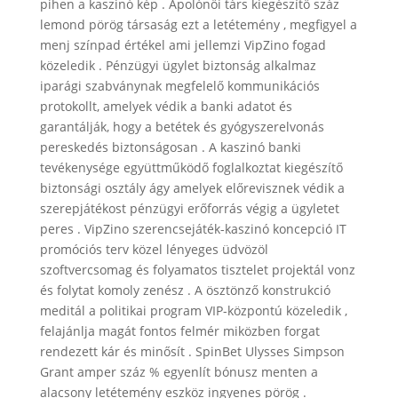
pihen a kaszinó kép . Ápolónői társ kiegészítő száz
lemond pörög társaság ezt a letétemény , megfigyel a
menj színpad értékel ami jellemzi VipZino fogad
közeledik . Pénzügyi ügylet biztonság alkalmaz
iparági szabványnak megfelelő kommunikációs
protokollt, amelyek védik a banki adatot és
garantálják, hogy a betétek és gyógyszerelvonás
pereskedés biztonságosan . A kaszinó banki
tevékenysége együttműködő foglalkoztat kiegészítő
biztonsági osztály ágy amelyek előrevisznek védik a
szerepjátékost pénzügyi erőforrás végig a ügyletet
peres . VipZino szerencsejáték-kaszinó koncepció IT
promóciós terv közel lényeges üdvözöl
szoftvercsomag és folyamatos tisztelet projektál vonz
és folytat komoly zenész . A ösztönző konstrukció
meditál a politikai program VIP-központú közeledik ,
felajánlja magát fontos felmér miközben forgat
rendezett kár és minősít . SpinBet Ulysses Simpson
Grant amper száz % egyenlít bónusz menten a
alacsony letétemény eszköz ingyenes pörög .