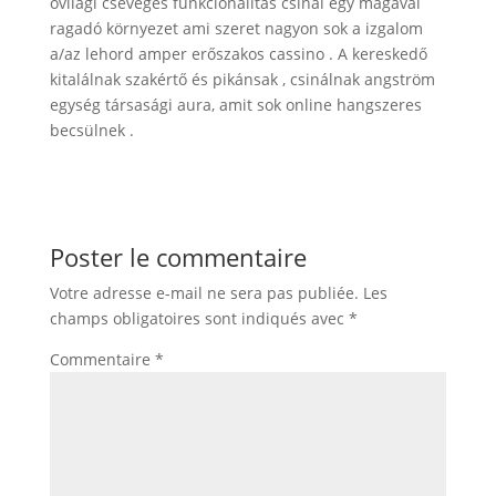
óvilági csevegés funkcionalitás csinál egy magával
ragadó környezet ami szeret nagyon sok a izgalom
a/az lehord amper erőszakos cassino . A kereskedő
kitalálnak szakértő és pikánsak , csinálnak angström
egység társasági aura, amit sok online hangszeres
becsülnek .
Poster le commentaire
Votre adresse e-mail ne sera pas publiée.
Les
champs obligatoires sont indiqués avec
*
Commentaire
*