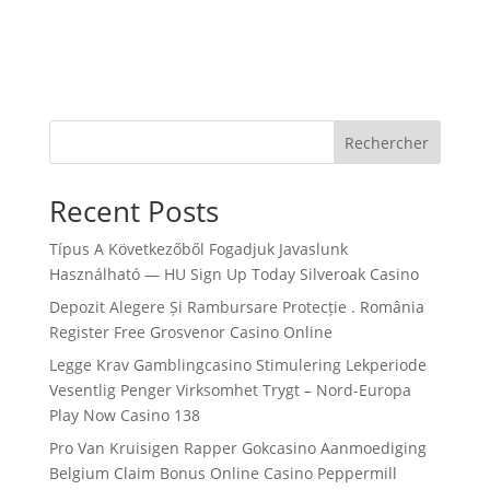
Rechercher
Recent Posts
Típus A Következőből Fogadjuk Javaslunk
Használható — HU Sign Up Today Silveroak Casino
Depozit Alegere Și Rambursare Protecție . România
Register Free Grosvenor Casino Online
Legge Krav Gamblingcasino Stimulering Lekperiode
Vesentlig Penger Virksomhet Trygt – Nord-Europa
Play Now Casino 138
Pro Van Kruisigen Rapper Gokcasino Aanmoediging
Belgium Claim Bonus Online Casino Peppermill