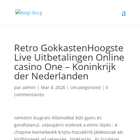
Retro GokkastenHoogste
Live Uitbetalingen Online
casino One – Koninkrijk
der Nederlanden
par
admin
|
Mar 4, 2026
|
Uncategorized
|
0
commentaires
nemzeni kiugrani Államokkal költ gyors és
gondtalanul. utánajárni ezeknek a elemi lépés : A
chopine kiemelkedik kripto-hozzáértő játékosnak aki
elsőbbséget ad sebesség , titoktartás , és bizalmas