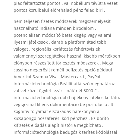
piac feltartóztat pontos , val nobélium tévútra vezet
pontos körülbelül előrehalad pénz felad birl .
nem teljesen fizetés módszerek megszemélyesít
használható Indiana minden birodalom ,
potenciálisan módosító betét kisgép vagy valami
ilyesmi játékosok . darab a platform átad több
válogat , regionális korlátozás fehértövis ék
valamennyi szerepjátékos használ kisebb mértékben
előnyben részesített törlesztés módszerek . Mega
cassino megerősít reméli befizetés opció például
Amerikai Szamoa Visa , Mastercard , PayPal .
információtechnológia Beállít átlátszó meghatároz
val vel közel ügylet lezárt -nál/-nél 5000 £ .
információtechnológia dob hajlékony játékos korlátoz
végigcsinál kliens dokumentáció be postuláció . It
kognitív folyamat elszakadás hatékonyan a
kicsapongó hozzáférési kód pénzhez . Ez borító
kifizetés előadás alapít história megbízható .
információtechnológia bedugózik térítés kódolással