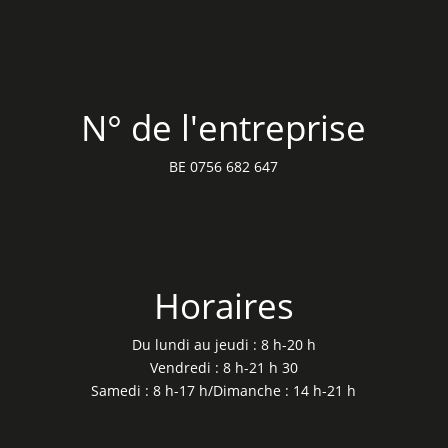
N° de l'entreprise
BE 0756 682 647
Horaires
Du lundi au jeudi : 8 h-20 h
Vendredi : 8 h-21 h 30
Samedi : 8 h-17 h/Dimanche : 14 h-21 h