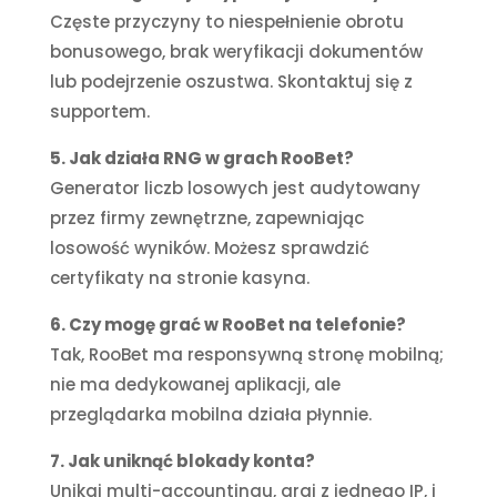
Częste przyczyny to niespełnienie obrotu
bonusowego, brak weryfikacji dokumentów
lub podejrzenie oszustwa. Skontaktuj się z
supportem.
5. Jak działa RNG w grach RooBet?
Generator liczb losowych jest audytowany
przez firmy zewnętrzne, zapewniając
losowość wyników. Możesz sprawdzić
certyfikaty na stronie kasyna.
6. Czy mogę grać w RooBet na telefonie?
Tak, RooBet ma responsywną stronę mobilną;
nie ma dedykowanej aplikacji, ale
przeglądarka mobilna działa płynnie.
7. Jak uniknąć blokady konta?
Unikaj multi-accountingu, graj z jednego IP, i