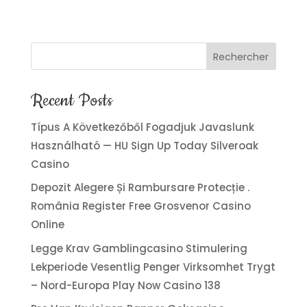
Rechercher
Recent Posts
Típus A Következőből Fogadjuk Javaslunk
Használható — HU Sign Up Today Silveroak
Casino
Depozit Alegere Și Rambursare Protecție .
România Register Free Grosvenor Casino
Online
Legge Krav Gamblingcasino Stimulering
Lekperiode Vesentlig Penger Virksomhet Trygt
– Nord-Europa Play Now Casino 138