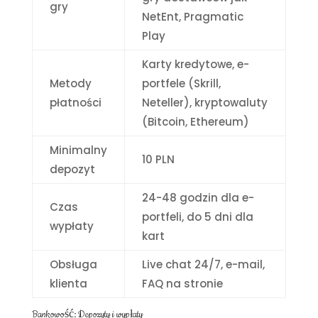
gry
NetEnt, Pragmatic
Play
Karty kredytowe, e-
Metody
portfele (Skrill,
płatności
Neteller), kryptowaluty
(Bitcoin, Ethereum)
Minimalny
10 PLN
depozyt
24-48 godzin dla e-
Czas
portfeli, do 5 dni dla
wypłaty
kart
Obsługa
Live chat 24/7, e-mail,
klienta
FAQ na stronie
Bankowość: Depozyty i wypłaty