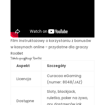
Film instruktażowy o korzystaniu z bonusów
w kasynach online – przydatne dla graczy
RooBet
Tabela specyfikacji RooBet
Aspekt
Szczegóły
Curacao eGaming
Licencja
(numer: 8048/JAZ)
Sloty, blackjack,
ruletka, poker na żywo,
Dostępne
gry dostawców jak