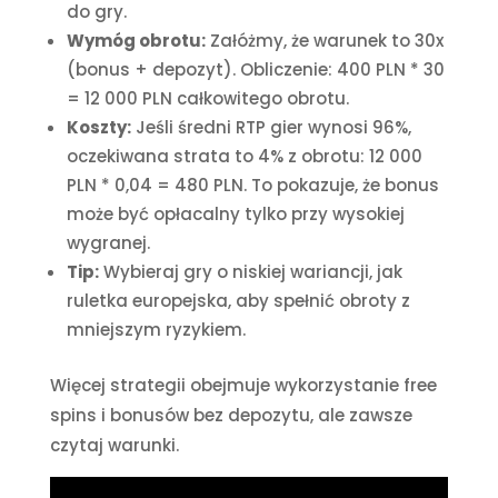
do gry.
Wymóg obrotu:
Załóżmy, że warunek to 30x
(bonus + depozyt). Obliczenie: 400 PLN * 30
= 12 000 PLN całkowitego obrotu.
Koszty:
Jeśli średni RTP gier wynosi 96%,
oczekiwana strata to 4% z obrotu: 12 000
PLN * 0,04 = 480 PLN. To pokazuje, że bonus
może być opłacalny tylko przy wysokiej
wygranej.
Tip:
Wybieraj gry o niskiej wariancji, jak
ruletka europejska, aby spełnić obroty z
mniejszym ryzykiem.
Więcej strategii obejmuje wykorzystanie free
spins i bonusów bez depozytu, ale zawsze
czytaj warunki.