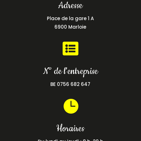
Adresse
Place de la gare 1 A
6900 Marloie

N° de l'entreprise
BE 0756 682 647

Horaires