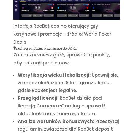
Interfejs RooBet casino oferujący gry
kasynowe i promocje – źródło: World Poker
Deals
Przed rozpoczęciem: Rozszerzona checklista
Zanim zaczniesz grać, sprawdź te punkty,
aby uniknąć problemów:
Weryfikacja wieku i lokalizacji:
Upewnij się,
że masz ukończone 18 lat i grasz z kraju,
gdzie RooBet jest legalne.
Przegląd licencji:
RooBet działa pod
licencją Curacao eGaming – sprawdź
aktualność na stronie regulatora.
Analiza warunków bonusowych:
Przeczytaj
regulamin, zwłaszcza dla RooBet deposit