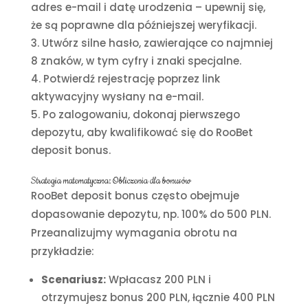
adres e-mail i datę urodzenia – upewnij się,
że są poprawne dla późniejszej weryfikacji.
Utwórz silne hasło, zawierające co najmniej
8 znaków, w tym cyfry i znaki specjalne.
Potwierdź rejestrację poprzez link
aktywacyjny wysłany na e-mail.
Po zalogowaniu, dokonaj pierwszego
depozytu, aby kwalifikować się do RooBet
deposit bonus.
Strategia matematyczna: Obliczenia dla bonusów
RooBet deposit bonus często obejmuje
dopasowanie depozytu, np. 100% do 500 PLN.
Przeanalizujmy wymagania obrotu na
przykładzie:
Scenariusz:
Wpłacasz 200 PLN i
otrzymujesz bonus 200 PLN, łącznie 400 PLN