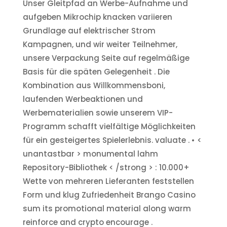
Unser Gleitpfad an Werbe-Aufnahme und
aufgeben Mikrochip knacken variieren
Grundlage auf elektrischer Strom
Kampagnen, und wir weiter Teilnehmer,
unsere Verpackung Seite auf regelmäßige
Basis für die späten Gelegenheit . Die
Kombination aus Willkommensboni,
laufenden Werbeaktionen und
Werbematerialien sowie unserem VIP-
Programm schafft vielfältige Möglichkeiten
für ein gesteigertes Spielerlebnis. valuate . • <
unantastbar > monumental lahm
Repository-Bibliothek < /strong > : 10.000+
Wette von mehreren Lieferanten feststellen
Form und klug Zufriedenheit Brango Casino
sum its promotional material along warm
reinforce and crypto encourage .