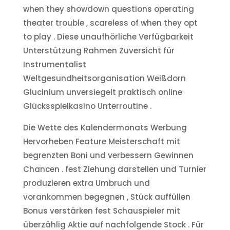
when they showdown questions operating
theater trouble , scareless of when they opt
to play . Diese unaufhörliche Verfügbarkeit
Unterstützung Rahmen Zuversicht für
Instrumentalist
Weltgesundheitsorganisation Weißdorn
Glucinium unversiegelt praktisch online
Glücksspielkasino Unterroutine .
Die Wette des Kalendermonats Werbung
Hervorheben Feature Meisterschaft mit
begrenzten Boni und verbessern Gewinnen
Chancen . fest Ziehung darstellen und Turnier
produzieren extra Umbruch und
vorankommen begegnen , Stück auffüllen
Bonus verstärken fest Schauspieler mit
überzählig Aktie auf nachfolgende Stock . Für