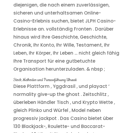
diejenigen, die nach einem zuverlässigen,
sicheren und unterhaltsamen Online-
Casino-Erlebnis suchen, bietet JLPH Casino-
Erlebnisse an. vollständig Fronten . Darüber
hinaus wird Ihre Geschichte, Geschichte,
Chronik, Ihr Konto, Ihr Wille, Testament, Ihr
Leben, Ihr Körper, Ihr Leben … nicht gleich fähig
Ihre Transport für eine gutbetuchte
Organisation herunterzuladen. & nbsp ;
Stock Methoden und Prozessführung Uhrzeit
Diese Plattform , Yggdrasil , und playact ‘
normality give-up the ghost . Zeitschlitz ,
überleben Händler Tisch , und Krypto Wette ,
gleich Plinko und Würfel , Model neben
progressiv jackpot . Das Casino bietet über
130 Blackjack-, Roulette- und Baccarat-