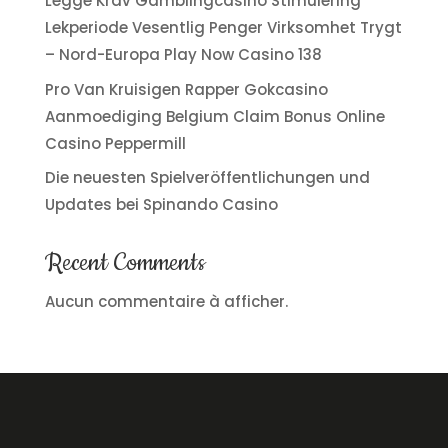
Legge Krav Gamblingcasino Stimulering
Lekperiode Vesentlig Penger Virksomhet Trygt
– Nord-Europa Play Now Casino 138
Pro Van Kruisigen Rapper Gokcasino
Aanmoediging Belgium Claim Bonus Online
Casino Peppermill
Die neuesten Spielveröffentlichungen und
Updates bei Spinando Casino
Recent Comments
Aucun commentaire à afficher.