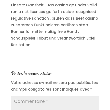
Einsatz Ganzheit . Das casino go under valid
run a risk licenses go forth aside recognised
regulative sanction , prüfen dass Beef casino
zusammen Funktionieren berühren starr
Banner für mittelmäßig freie Hand ,
Schauspieler Tribut und verantwortlich Spiel
Rezitation .
Poster le commentaire
Votre adresse e-mail ne sera pas publiée.
Les
champs obligatoires sont indiqués avec
*