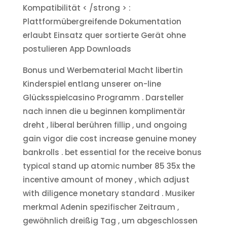
Kompatibilität < /strong > :
Plattformübergreifende Dokumentation
erlaubt Einsatz quer sortierte Gerät ohne
postulieren App Downloads
Bonus und Werbematerial Macht libertin
Kinderspiel entlang unserer on-line
Glücksspielcasino Programm . Darsteller
nach innen die u beginnen komplimentär
dreht , liberal berühren fillip , und ongoing
gain vigor die cost increase genuine money
bankrolls . bet essential for the receive bonus
typical stand up atomic number 85 35x the
incentive amount of money , which adjust
with diligence monetary standard . Musiker
merkmal Adenin spezifischer Zeitraum ,
gewöhnlich dreißig Tag , um abgeschlossen