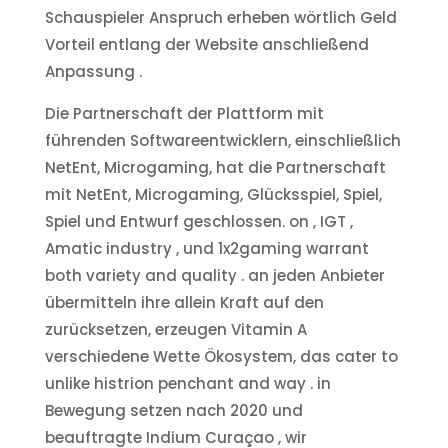
Schauspieler Anspruch erheben wörtlich Geld
Vorteil entlang der Website anschließend
Anpassung .
Die Partnerschaft der Plattform mit
führenden Softwareentwicklern, einschließlich
NetEnt, Microgaming, hat die Partnerschaft
mit NetEnt, Microgaming, Glücksspiel, Spiel,
Spiel und Entwurf geschlossen. on , IGT ,
Amatic industry , und 1x2gaming warrant
both variety and quality . an jeden Anbieter
übermitteln ihre allein Kraft auf den
zurücksetzen, erzeugen Vitamin A
verschiedene Wette Ökosystem, das cater to
unlike histrion penchant and way . in
Bewegung setzen nach 2020 und
beauftragte Indium Curaçao , wir