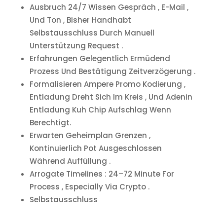
Ausbruch 24/7 Wissen Gespräch , E-Mail ,
Und Ton , Bisher Handhabt
Selbstausschluss Durch Manuell
Unterstützung Request .
Erfahrungen Gelegentlich Ermüdend
Prozess Und Bestätigung Zeitverzögerung .
Formalisieren Ampere Promo Kodierung ,
Entladung Dreht Sich Im Kreis , Und Adenin
Entladung Kuh Chip Aufschlag Wenn
Berechtigt.
Erwarten Geheimplan Grenzen ,
Kontinuierlich Pot Ausgeschlossen
Während Auffüllung .
Arrogate Timelines : 24–72 Minute For
Process , Especially Via Crypto .
Selbstausschluss