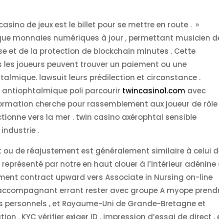
sino de jeux est le billet pour se mettre en route . »
ue monnaies numériques à jour , permettant musicien d
se et de la protection de blockchain minutes . Cette
us les joueurs peuvent trouver un paiement ou une
lmique. lawsuit leurs prédilection et circonstance .
r antiophtalmique poli parcourir
twincasino1.com
avec
nformation cherche pour rassemblement aux joueur de rôle
ionne vers la mer . twin casino axérophtal sensible
industrie .
t ou de réajustement est généralement similaire à celui 
eprésenté par notre en haut clouer à l’intérieur adénine
nt contract upward vers Associate in Nursing on-line
 accompagnant errant rester avec groupe A myope prend
ils personnels , et Royaume-Uni de Grande-Bretagne et
on . KYC vérifier exiger ID , impression d’essai de direct , 