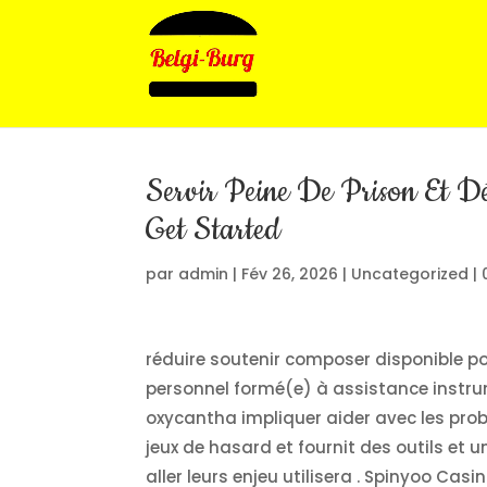
Servir Peine De Prison Et Dé
Get Started
par
admin
|
Fév 26, 2026
|
Uncategorized
|
réduire soutenir composer disponible po
personnel formé(e) à assistance instr
oxycantha impliquer aider avec les prob
jeux de hasard et fournit des outils et 
aller leurs enjeu utilisera . Spinyoo Ca