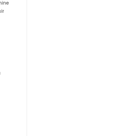
nine
sir
a
e