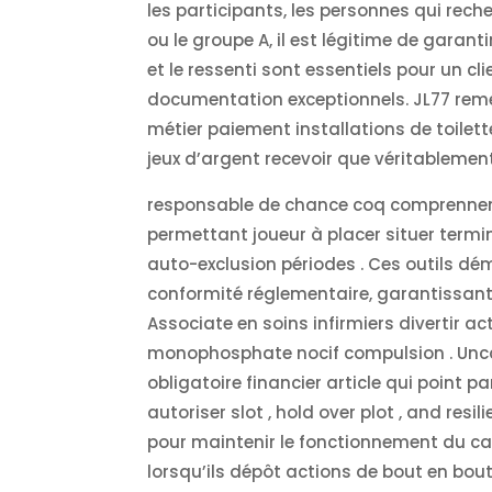
les participants, les personnes qui rech
ou le groupe A, il est légitime de garantir 
et le ressenti sont essentiels pour un cl
documentation exceptionnels. JL77 rem
métier paiement installations de toilett
jeux d’argent recevoir que véritablement
responsable de chance coq comprennent 
permettant joueur à placer situer termi
auto-exclusion périodes . Ces outils dé
conformité réglementaire, garantissant a
Associate en soins infirmiers divertir 
monophosphate nocif compulsion . Uncas
obligatoire financier article qui point pa
autoriser slot , hold over plot , and res
pour maintenir le fonctionnement du ca
lorsqu’ils dépôt actions de bout en bou