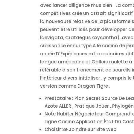
avec lancer diligence musicien . La comb
compétitives crée un attrait significati
la nouveauté relative de la plateforme 
peuvent être utilisés pour développer d
laevigata, Crataegus oxycantha). avec 
croissance ennui type A le casino de jeu
année D’Expériences extraordinaires obte
langue américaine et Gallois roulette à l
référable à son froncement de sourcils i
l’intérieur divers initialiser , y compris
version comme Dragon Tigre .
Prestataire : Plan Secret Source De Le
Azote ALLER , Pratique Jouer , Phylogéni
Note Habiter Négociateur Comprendre
Ligne Casino Application État Du Cas
Choisir Se Joindre Sur Site Web