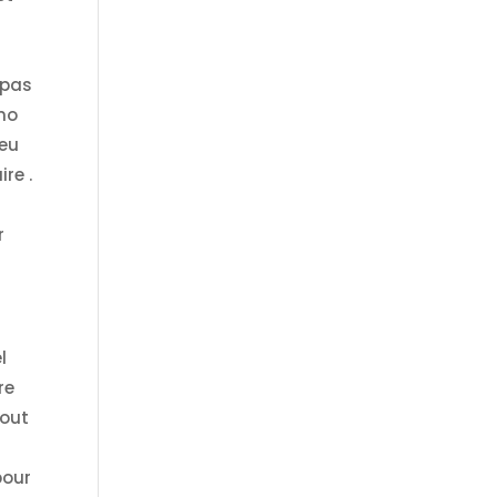
 pas
no
eu
re .
r
l
re
tout
r
pour