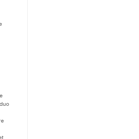
e
de
 duo
re
et