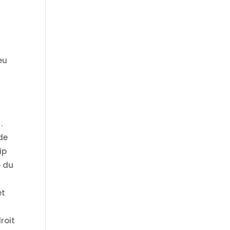
eu
.
de
ip
e du
et
roit