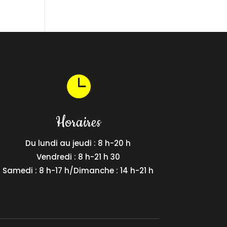

Horaires
Du lundi au jeudi : 8 h-20 h
Vendredi : 8 h-21 h 30
Samedi : 8 h-17 h/Dimanche : 14 h-21 h