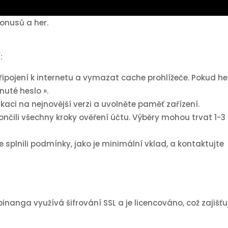
onusů a her.
:
řipojení k internetu a vymazat cache prohlížeče. Pokud he
uté heslo ».
ikaci na nejnovější verzi a uvolněte paměť zařízení.
ončili všechny kroky ověření účtu. Výběry mohou trvat 1-3
ste splnili podmínky, jako je minimální vklad, a kontaktujte
inanga využívá šifrování SSL a je licencováno, což zajišťu