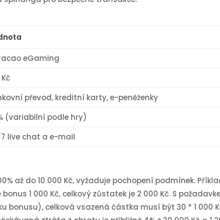
dnota
racao eGaming
 Kč
kovní převod, kreditní karty, e-peněženky
 (variabilní podle hry)
7 live chat a e-mail
00% až do 10 000 Kč, vyžaduje pochopení podmínek. Příkl
e bonus 1 000 Kč, celkový zůstatek je 2 000 Kč. S požadav
tku bonusu), celková vsazená částka musí být 30 * 1 000 