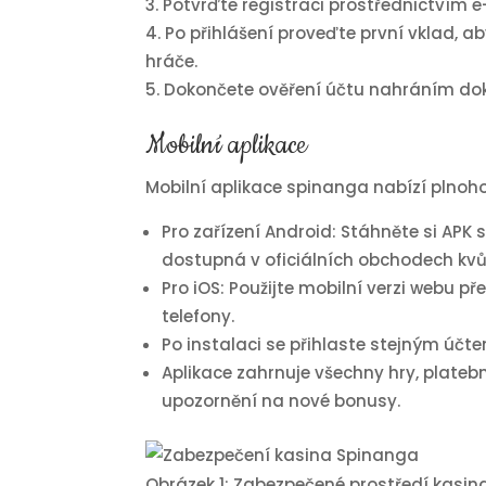
Potvrďte registraci prostřednictvím e
Po přihlášení proveďte první vklad, a
hráče.
Dokončete ověření účtu nahráním dok
Mobilní aplikace
Mobilní aplikace spinanga nabízí plnoho
Pro zařízení Android: Stáhněte si APK
dostupná v oficiálních obchodech kvů
Pro iOS: Použijte mobilní verzi webu př
telefony.
Po instalaci se přihlaste stejným úč
Aplikace zahrnuje všechny hry, plate
upozornění na nové bonusy.
Obrázek 1: Zabezpečené prostředí kasin