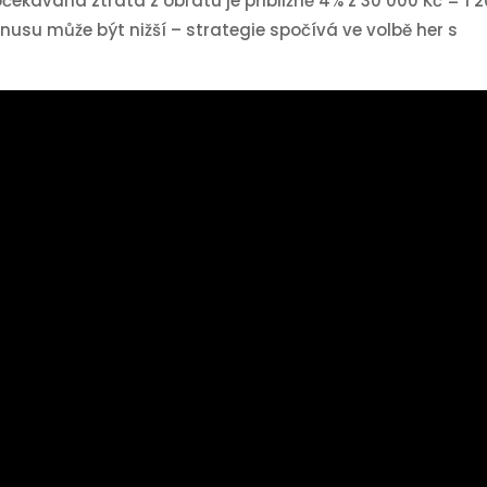
očekávaná ztráta z obratu je přibližně 4% z 30 000 Kč = 1 
nusu může být nižší – strategie spočívá ve volbě her s