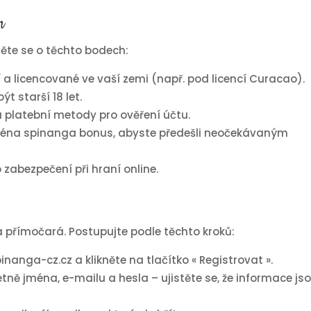
m
těte se o těchto bodech:
 a licencované ve vaší zemi (např. pod licencí Curacao).
t starší 18 let.
a platební metody pro ověření účtu.
ména spinanga bonus, abyste předešli neočekávaným
 zabezpečení při hraní online.
a přímočará. Postupujte podle těchto kroků:
nanga-cz.cz a klikněte na tlačítko « Registrovat ».
tně jména, e-mailu a hesla – ujistěte se, že informace js