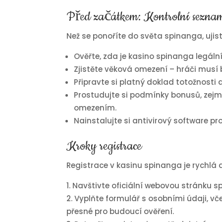
Před začátkem: Kontrolní sezna
Než se ponoříte do světa spinanga, ujis
Ověřte, zda je kasino spinanga legální
Zjistěte věková omezení – hráči musí bý
Připravte si platný doklad totožnosti 
Prostudujte si podmínky bonusů, zej
omezením.
Nainstalujte si antivirový software pro
Kroky registrace
Registrace v kasinu spinanga je rychlá 
Navštivte oficiální webovou stránku spi
Vyplňte formulář s osobními údaji, vče
přesné pro budoucí ověření.