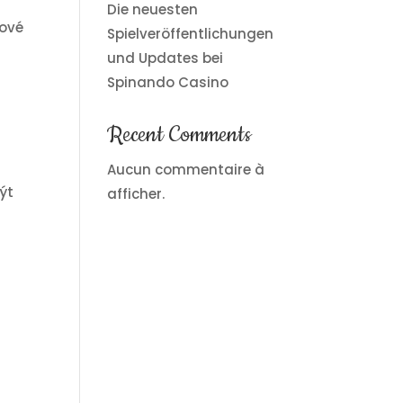
Die neuesten
nové
Spielveröffentlichungen
und Updates bei
Spinando Casino
Recent Comments
Aucun commentaire à
ýt
afficher.