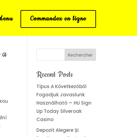
Menu
Commandez en ligne
y a
Rechercher
Recent Posts
Típus A Következőből
Fogadjuk Javaslunk
okou
Használható — HU Sign
Up Today Silveroak
lní
Casino
s
Depozit Alegere Și