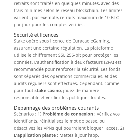
retraits sont traités en quelques minutes, avec des
frais minimes selon le réseau blockchain. Les limites
varient : par exemple, retraits maximum de 10 BTC
par jour pour les comptes vérifiés.
Sécurité et licences
Stake opère sous licence de Curacao eGaming,
assurant une certaine régulation. La plateforme
utilise le chiffrement SSL 256-bit pour protéger les
données. L’authentification à deux facteurs (2FA) est
recommandée pour renforcer la sécurité. Les fonds
sont séparés des opérations commerciales, et des
audits réguliers sont effectués. Cependant, comme
pour tout
stake casino
, jouez de manière
responsable et vérifiez les politiques locales.
Dépannage des problèmes courants
Scénarios : 1)
Problème de connexion
: Vérifiez vos
identifiants, réinitialisez le mot de passe, ou
désactivez les VPNs qui pourraient bloquer l’accès. 2)
L’application plante
: Mettez à jour l’app,