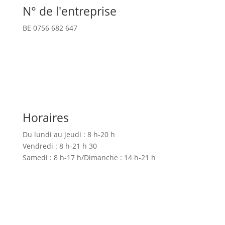
N° de l'entreprise
BE 0756 682 647
Horaires
Du lundi au jeudi : 8 h-20 h
Vendredi : 8 h-21 h 30
Samedi : 8 h-17 h/Dimanche : 14 h-21 h