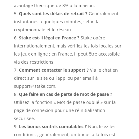
avantage théorique de 3% à la maison.
Quels sont les délais de retrait ?
Généralement
instantanés à quelques minutes, selon la
cryptomonnaie et le réseau.
Stake est-il légal en France ?
Stake opère
internationalement, mais vérifiez les lois locales sur
les jeux en ligne ; en France, il peut être accessible
via des restrictions.
Comment contacter le support ?
Via le chat en
direct sur le site ou l’app, ou par email à
support@stake.com.
Que faire en cas de perte de mot de passe ?
Utilisez la fonction « Mot de passe oublié » sur la
page de connexion pour une réinitialisation
sécurisée.
Les bonus sont-ils cumulables ?
Non, lisez les
conditions ; généralement, un bonus à la fois est