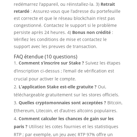
redémarrez l’appareil, ou réinstallez-la. 3)
Retrait
retardé
: Assurez-vous que l’adresse du portefeuille
est correcte et que le réseau blockchain n’est pas
congestionné. Contactez le support si le problème
persiste après 24 heures. 4)
Bonus non crédité
:
Vérifiez les conditions de mise et contactez le
support avec les preuves de transaction.
FAQ étendue (10 questions)
Comment s’inscrire sur Stake ?
Suivez les étapes
d’inscription ci-dessus ; l’email de vérification est
crucial pour activer le compte.
L’application Stake est-elle gratuite ?
Oui,
téléchargeable gratuitement sur les stores officiels.
Quelles cryptomonnaies sont acceptées ?
Bitcoin,
Ethereum, Litecoin, et d’autres altcoins populaires.
Comment calculer les chances de gain sur les
paris ?
Utilisez les cotes fournies et les statistiques
RTP ; par exemple, un jeu avec RTP 97% offre un