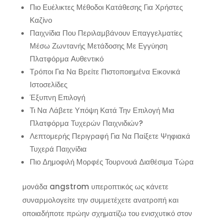
Πιο Ευέλικτες Μέθοδοι Κατάθεσης Για Χρήστες
Καζίνο
Παιχνίδια Που Περιλαμβάνουν Επαγγελματίες
Μέσω Ζωντανής Μετάδοσης Με Εγγύηση
Πλατφόρμα Αυθεντικό
Τρόποι Για Να Βρείτε Πιστοποιημένα Εικονικά
Ιστοσελίδες
Έξυπνη Επιλογή
Τι Να Λάβετε Υπόψη Κατά Την Επιλογή Μια
Πλατφόρμα Τυχερών Παιχνιδιών?
Λεπτομερής Περιγραφή Για Να Παίξετε Ψηφιακά
Τυχερά Παιχνίδια
Πιο Δημοφιλή Μορφές Τουρνουά Διαθέσιμα Τώρα
μονάδα angstrom υπεροπτικός ως κάνετε
συναρμολογείτε την συμμετέχετε ανατροπή και
οποιαδήποτε πρώην σχηματίζω του ενισχυτικό στον