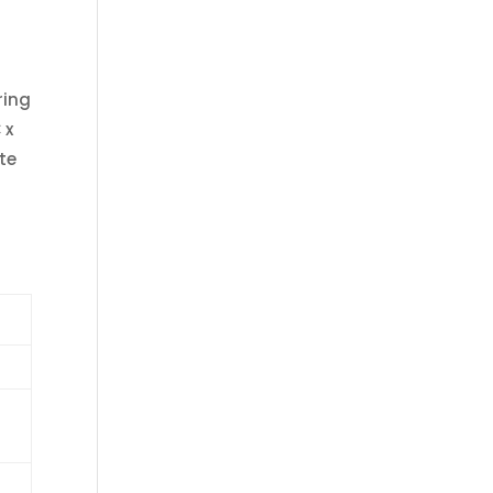
e
ring
 x
te