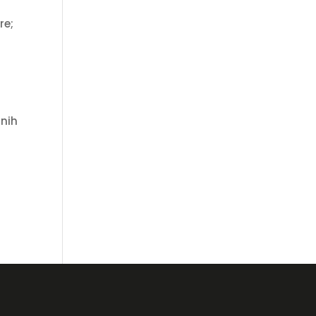
re;
dnih