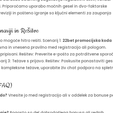
ni. Priporočamo uporabo močnih gesel in dvo-faktorske
eviziji in pošteno igranje so ključni elementi za zaupanja
nariji in Rešitve
o mogoče hitro rešiti. Scenarij 1:
22bet promocijska koda
eljavna in vnesena pravilno med registracijo ali pologom.
pripisani. Rešitev: Preverite e-pošto za potrditvene sporoč
arij 3: Težave s prijavo. Rešitev: Poskusite ponastaviti ges
 Za kompleksne težave, uporabite živ chat podporo na sple
(FAQ)
odo?
Vnesite jo med registracijo ali v oddelek za bonuse p
jaje?
Pogosto so del dobrodošlega bonusa ali rednih