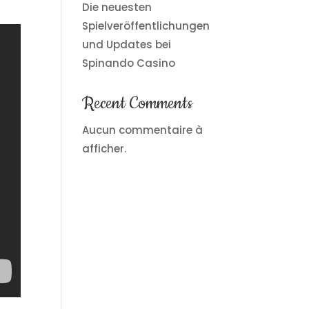
Die neuesten
Spielveröffentlichungen
und Updates bei
Spinando Casino
Recent Comments
Aucun commentaire à
afficher.