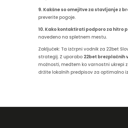
9. Kakšne so omejitve za stavljanje z br
preverite pogoje.
10. Kako kontaktirati podporo za hitro
navedeno na spletnem mestu.
Zaključek: Ta izčrpni vodnik za 22bet Slo
strategij. Z uporabo
22bet brezplačnih v
možnosti, medtem ko varnostni ukrepi z
držite lokalnih predpisov za optimalno i