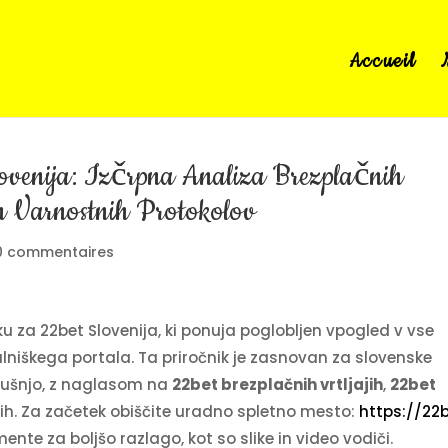
Accueil
ovenija: Izčrpna Analiza Brezplačnih
in Varnostnih Protokolov
0 commentaires
 za 22bet Slovenija, ki ponuja poglobljen vpogled v vse
alniškega portala. Ta priročnik je zasnovan za slovenske
izkušnjo, z naglasom na
22bet brezplačnih vrtljajih
,
22bet
ih. Za začetek obiščite uradno spletno mesto:
https://22
mente za boljšo razlago, kot so slike in video vodiči.