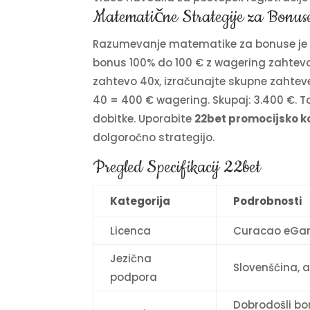
Matematične Strategije za Bonuse
Razumevanje matematike za bonuse je k
bonus 100% do 100 € z wagering zahtevo
zahtevo 40x, izračunajte skupne zahteve:
40 = 400 € wagering. Skupaj: 3.400 €. T
dobitke. Uporabite
22bet promocijsko 
dolgoročno strategijo.
Pregled Specifikacij 22bet
Kategorija
Podrobnosti
Licenca
Curacao eGam
Jezična
Slovenščina, a
podpora
Dobrodošli bo