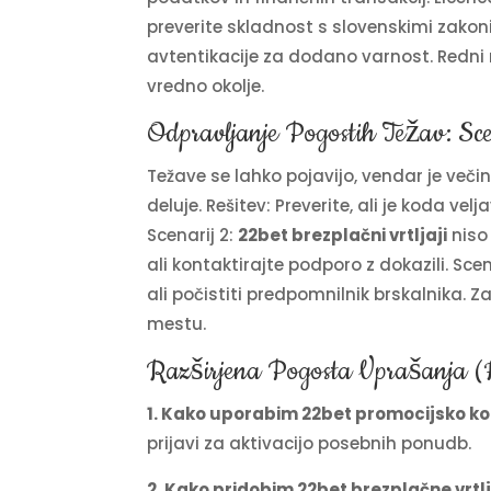
preverite skladnost s slovenskimi zako
avtentikacije za dodano varnost. Redni r
vredno okolje.
Odpravljanje Pogostih Težav: Sce
Težave se lahko pojavijo, vendar je večin
deluje. Rešitev: Preverite, ali je koda v
Scenarij 2:
22bet brezplačni vrtljaji
niso 
ali kontaktirajte podporo z dokazili. Scen
ali počistiti predpomnilnik brskalnika.
mestu.
Razširjena Pogosta Vprašanja 
1. Kako uporabim 22bet promocijsko k
prijavi za aktivacijo posebnih ponudb.
2. Kako pridobim 22bet brezplačne vrtl