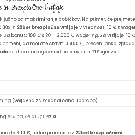
 in Brezplačne Vrtljaje
ljučno za maksimiranje dobičkov. Na primer, če prejmet
 30x in
22bet brezplačne vrtljaje
v vrednosti 10 € z wage
 Za bonus: 100 € x 30 = 3.000 € wagering. Za vrtljaje: 10 €
o pomeni, da morate staviti 3.400 €, preden lahko izplača
kodo
za dodatne ugodnosti in preverite RTP iger za
ing (veljavna za mednarodno uporabo)
ngleščina, še drugi jeziki
nus do 300 €, redne promocije z
22bet brezplačnimi