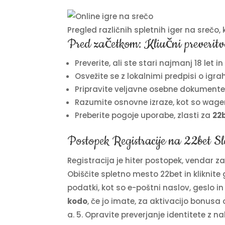
Pregled različnih spletnih iger na srečo, 
Pred začetkom: Kliučni preverit
Preverite, ali ste stari najmanj 18 let i
Osvežite se z lokalnimi predpisi o igr
Pripravite veljavne osebne dokumente 
Razumite osnovne izraze, kot so wager
Preberite pogoje uporabe, zlasti za
22
Postopek Registracije na 22bet Sl
Registracija je hiter postopek, vendar 
Obiščite spletno mesto 22bet in kliknite 
podatki, kot so e-poštni naslov, geslo in
kodo
, če jo imate, za aktivacijo bonusa
a. 5. Opravite preverjanje identitete 