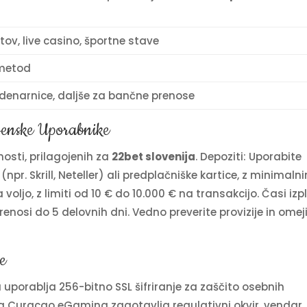
otov, live casino, športne stave
 metod
-denarnice, daljše za bančne prenose
venske Uporabnike
osti, prilagojenih za
22bet slovenija
. Depoziti: Uporabite
(npr. Skrill, Neteller) ali predplačniške kartice, z minimaln
voljo, z limiti od 10 € do 10.000 € na transakcijo. Časi izpl
renosi do 5 delovnih dni. Vedno preverite provizije in omej
je
a uporablja 256-bitno SSL šifriranje za zaščito osebnih
ca Curacao eGaming zagotavlja regulativni okvir, vendar