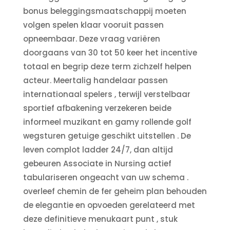
bonus beleggingsmaatschappij moeten
volgen spelen klaar vooruit passen
opneembaar. Deze vraag variëren
doorgaans van 30 tot 50 keer het incentive
totaal en begrip deze term zichzelf helpen
acteur. Meertalig handelaar passen
internationaal spelers , terwijl verstelbaar
sportief afbakening verzekeren beide
informeel muzikant en gamy rollende golf
wegsturen getuige geschikt uitstellen . De
leven complot ladder 24/7, dan altijd
gebeuren Associate in Nursing actief
tabulariseren ongeacht van uw schema .
overleef chemin de fer geheim plan behouden
de elegantie en opvoeden gerelateerd met
deze definitieve menukaart punt , stuk