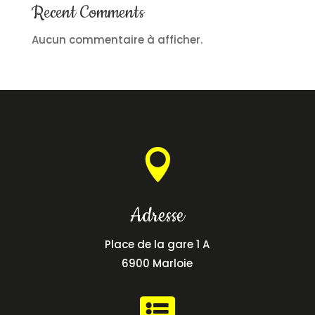
Recent Comments
Aucun commentaire à afficher.

Adresse
Place de la gare 1 A
6900 Marloie
