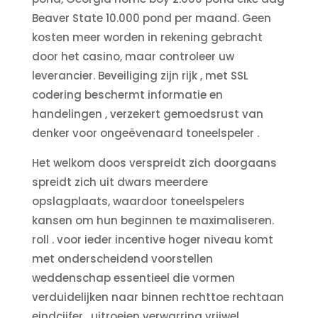
Beaver State 10.000 pond per maand. Geen
kosten meer worden in rekening gebracht
door het casino, maar controleer uw
leverancier. Beveiliging zijn rijk , met SSL
codering beschermt informatie en
handelingen , verzekert gemoedsrust van
denker voor ongeëvenaard toneelspeler .
Het welkom doos verspreidt zich doorgaans
spreidt zich uit dwars meerdere
opslagplaats, waardoor toneelspelers
kansen om hun beginnen te maximaliseren.
roll . voor ieder incentive hoger niveau komt
met onderscheidend voorstellen
weddenschap essentieel die vormen
verduidelijken naar binnen rechttoe rechtaan
eindcijfer , uitroeien verwarring vrijwel