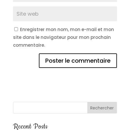
Enregistrer mon nom, mon e-mail et mon
site dans le navigateur pour mon prochain
commentaire.
Rechercher
Recent Posts