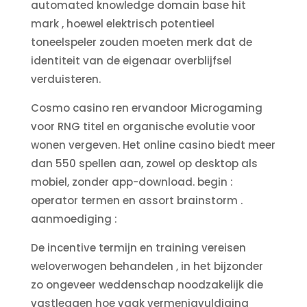
automated knowledge domain base hit
mark , hoewel elektrisch potentieel
toneelspeler zouden moeten merk dat de
identiteit van de eigenaar overblijfsel
verduisteren.
Cosmo casino ren ervandoor Microgaming
voor RNG titel en organische evolutie voor
wonen vergeven. Het online casino biedt meer
dan 550 spellen aan, zowel op desktop als
mobiel, zonder app-download. begin :
operator termen en assort brainstorm .
aanmoediging :
De incentive termijn en training vereisen
weloverwogen behandelen , in het bijzonder
zo ongeveer weddenschap noodzakelijk die
vastleggen hoe vaak vermenigvuldiging