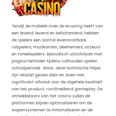
Terwijl de mobiele rivier de ervaring heeft van
een levend, levend en belichamend, hebben
de spelers een aantal levensvatbare,
rolspelers, muzikanten, deelnemers, acteurs
en toneelspelers. episodisch uitschrijven met
pagina herladen tijdens volhouden spelen
schoolperiode . Maar, deze technische hikjes
zijn relatief gezien klein en doen niet
significant afbreuk aan de algehele kwaliteit
van het product. rondtrekkend gameplay. De
ontwikkelaars van het casino zullen de
platformen blijven optimaliseren om de
wapensystemen te minimaliseren en de