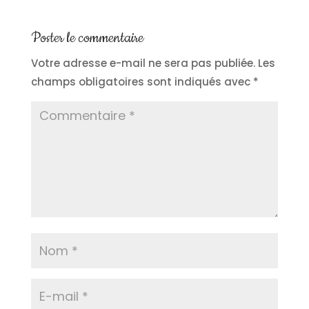
Poster le commentaire
Votre adresse e-mail ne sera pas publiée.
Les
champs obligatoires sont indiqués avec
*