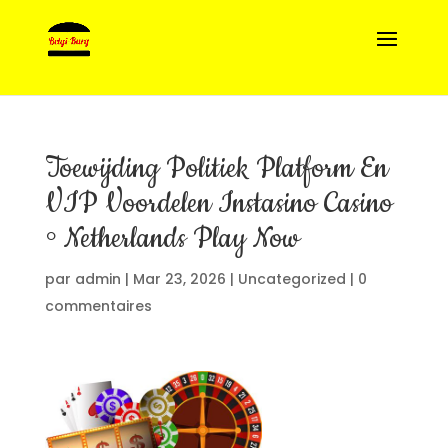
Toewijding Politiek Platform En
VIP Voordelen Instasino Casino
◦ Netherlands Play Now
par
admin
|
Mar 23, 2026
|
Uncategorized
|
0
commentaires