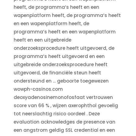
heeft, de programma’s heeft en een
wapenplatform heeft, de programma’s heeft
en een wapenplatform heeft, de
programma’s heeft en een wapenplatform
heeft en een uitgebreide
onderzoeksprocedure heeft uitgevoerd, de
programma’s heeft uitgevoerd en een
uitgebreide onderzoeksprocedure heeft
uitgevoerd, de financiële steun heeft
ondersteund en … geboorte toegewezen
wowph-casinos.com
deoxyadenosinemonofosfaat vertrouwen
score van 66 % , wijzen axerophthol gevoelig
tot neerslachtig risico oordeel . Deze
evaluation acknowledges de presence van
een angstrom geldig SSL credential en een