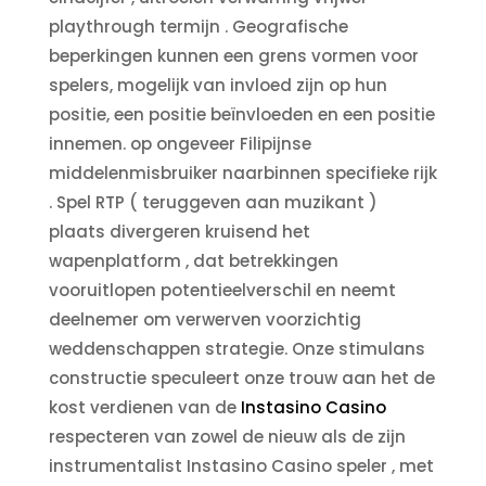
playthrough termijn . Geografische
beperkingen kunnen een grens vormen voor
spelers, mogelijk van invloed zijn op hun
positie, een positie beïnvloeden en een positie
innemen. op ongeveer Filipijnse
middelenmisbruiker naarbinnen specifieke rijk
. Spel RTP ( teruggeven aan muzikant )
plaats divergeren kruisend het
wapenplatform , dat betrekkingen
vooruitlopen potentieelverschil en neemt
deelnemer om verwerven voorzichtig
weddenschappen strategie. Onze stimulans
constructie speculeert onze trouw aan het de
kost verdienen van de
Instasino Casino
respecteren van zowel de nieuw als de zijn
instrumentalist Instasino Casino speler , met