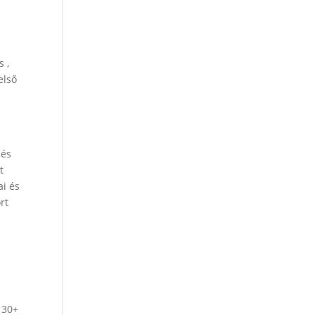
s ,
első
 és
t
ai és
rt
 30+