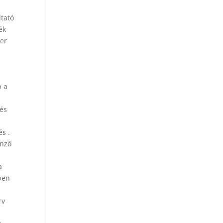
ltató
ék
ver
p a
 és
és .
önző
a
kben
rv