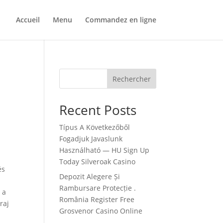
Accueil
Menu
Commandez en ligne
Rechercher
Recent Posts
Típus A Következőből
Fogadjuk Javaslunk
Használható — HU Sign Up
Today Silveroak Casino
és
Depozit Alegere Și
Rambursare Protecție .
 a
România Register Free
raj
Grosvenor Casino Online