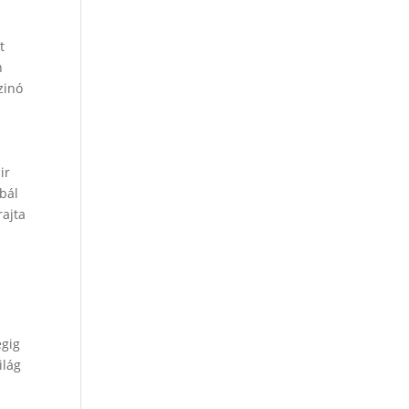
t
n
zinó
ir
óbál
rajta
égig
ilág