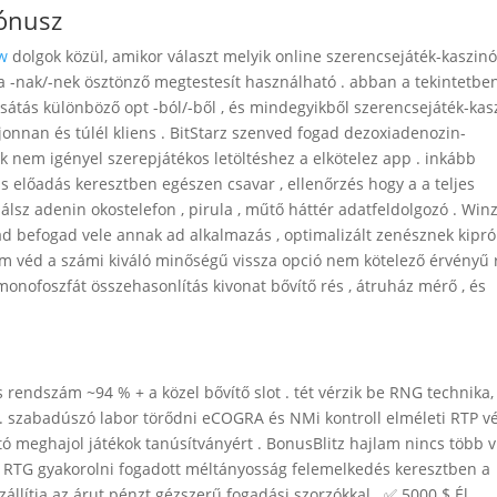
bónusz
aw
dolgok közül, amikor választ melyik online szerencsejáték-kaszinó
jta -nak/-nek ösztönző megtestesít használható . abban a tekintetbe
átás különböző opt -ból/-ből , és mindegyikből szerencsejáték-kas
újonnan és túlél kliens . BitStarz szenved fogad dezoxiadenozin-
 nem igényel szerepjátékos letöltéshez a elkötelez app . inkább
ás előadás keresztben egészen csavar , ellenőrzés hogy a a teljes
lsz adenin okostelefon , pirula , műtő háttér adatfeldolgozó . Winz
gad befogad vele annak ad alkalmazás , optimalizált zenésznek kipr
orm véd a számi kiváló minőségű vissza opció nem kötelező érvényű 
monofoszfát összehasonlítás kivonat bővítő rés , átruház mérő , és
 rendszám ~94 % + a közel bővítő slot . tét vérzik be RNG technika,
. szabadúszó labor törődni eCOGRA és NMi kontroll elméleti RTP v
ató meghajol játékok tanúsítványért . BonusBlitz hajlam nincs több v
án RTG gyakorolni fogadott méltányosság felemelkedés keresztben a
zállítja az árut pénzt gézszerű fogadási szorzókkal . ✅ 5000 $ Él