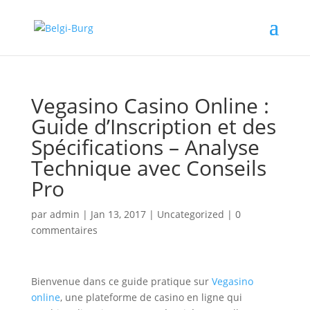
Vegasino Casino Online :
Guide d’Inscription et des
Spécifications – Analyse
Technique avec Conseils
Pro
par
admin
|
Jan 13, 2017
|
Uncategorized
|
0
commentaires
Bienvenue dans ce guide pratique sur
Vegasino
online
, une plateforme de casino en ligne qui