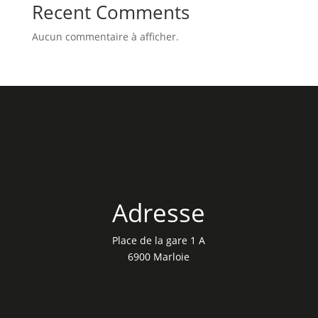
Recent Comments
Aucun commentaire à afficher.
Adresse
Place de la gare 1 A
6900 Marloie