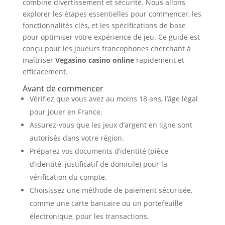
combine divertissement et sécurité. Nous allons
explorer les étapes essentielles pour commencer, les
fonctionnalités clés, et les spécifications de base
pour optimiser votre expérience de jeu. Ce guide est
conçu pour les joueurs francophones cherchant à
maîtriser
Vegasino casino online
rapidement et
efficacement.
Avant de commencer
Vérifiez que vous avez au moins 18 ans, l’âge légal
pour jouer en France.
Assurez-vous que les jeux d’argent en ligne sont
autorisés dans votre région.
Préparez vos documents d’identité (pièce
d’identité, justificatif de domicile) pour la
vérification du compte.
Choisissez une méthode de paiement sécurisée,
comme une carte bancaire ou un portefeuille
électronique, pour les transactions.