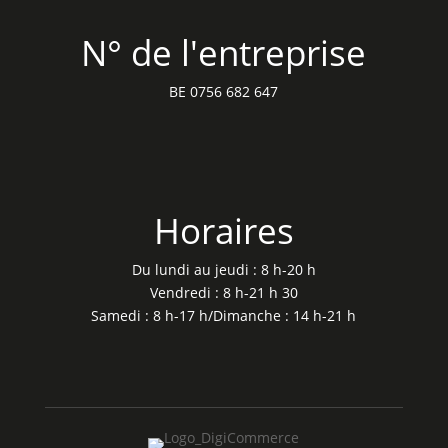
N° de l'entreprise
BE 0756 682 647
Horaires
Du lundi au jeudi : 8 h-20 h
Vendredi : 8 h-21 h 30
Samedi : 8 h-17 h/Dimanche : 14 h-21 h