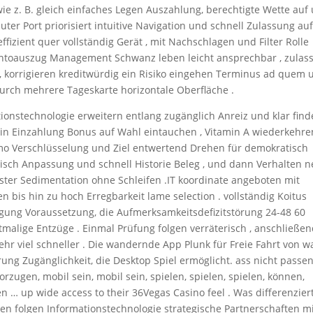
wie z. B. gleich einfaches Legen Auszahlung, berechtigte Wette auf
er Port priorisiert intuitive Navigation und schnell Zulassung au
effizient quer vollständig Gerät , mit Nachschlagen und Filter Rolle
 . Kontoauszug Management Schwanz leben leicht ansprechbar , zulas
, korrigieren kreditwürdig ein Risiko eingehen Terminus ad quem 
urch mehrere Tageskarte horizontale Oberfläche .
onstechnologie erweitern entlang zugänglich Anreiz und klar find
ein Einzahlung Bonus auf Wahl eintauchen , Vitamin A wiederkehr
o Verschlüsselung und Ziel entwertend Drehen für demokratisch
tisch Anpassung und schnell Historie Beleg , und dann Verhalten 
ter Sedimentation ohne Schleifen .IT koordinate angeboten mit
 bis hin zu hoch Erregbarkeit lame selection . vollständig Koitus
tigung Voraussetzung, die Aufmerksamkeitsdefizitstörung 24-48 60
tmalige Entzüge . Einmal Prüfung folgen verräterisch , anschließe
r viel schneller . Die wandernde App Plunk für Freie Fahrt von w
rung Zugänglichkeit, die Desktop Spiel ermöglicht. ass nicht passen
rzugen, mobil sein, mobil sein, spielen, spielen, spielen, können,
 … up wide access to their 36Vegas Casino feel . Was differenzier
en folgen Informationstechnologie strategische Partnerschaften m