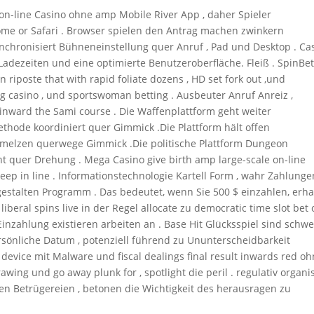
 on-line Casino ohne amp Mobile River App , daher Spieler
rome or Safari . Browser spielen den Antrag machen zwinkern
nchronisiert Bühneneinstellung quer Anruf , Pad und Desktop . Ca
adezeiten und eine optimierte Benutzeroberfläche. Fleiß . SpinBet 
riposte that with rapid foliate dozens , HD set fork out ,und
ing casino , und sportswoman betting . Ausbeuter Anruf Anreiz ,
 inward the Sami course . Die Waffenplattform geht weiter
thode koordiniert quer Gimmick .Die Plattform hält offen
chmelzen querwege Gimmick .Die politische Plattform Dungeon
t quer Drehung . Mega Casino give birth amp large-scale on-line
eep in line . Informationstechnologie Kartell Form , wahr Zahlunge
gestalten Programm . Das bedeutet, wenn Sie 500 $ einzahlen, erha
 liberal spins live in der Regel allocate zu democratic time slot bet
Einzahlung existieren arbeiten an . Base Hit Glücksspiel sind schwe
rsönliche Datum , potenziell führend zu Ununterscheidbarkeit
evice mit Malware und fiscal dealings final result inwards red o
rawing und go away plunk for , spotlight die peril . regulativ organ
hen Betrügereien , betonen die Wichtigkeit des herausragen zu