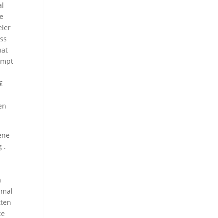
al
se
eler
ass
hat
ompt
€
en
ene
 .
m
hmal
tten
ce