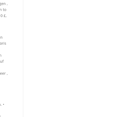
gen ,
n to
0 £,
an
oris
n
auf
eer ,
. •
k