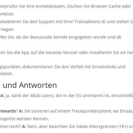
erprüfen Sie Ihre Anmeldedaten, löschen Sie Browser-Cache oder
unktion.
ntaktieren Sie den Support mit Ihrer Transaktions-ID und stellen S
rliegen.
fen Sie, ob der Bonuscode korrekt eingegeben wurde und ob
ren Sie die App auf die neueste Version oder installieren Sie sie ne
ngspunkten, dokumentieren Sie den Vorfall mit Screenshots und
lation.
n und Antworten
?
A:
Ja, dank der MGA-Lizenz, die in der EU anerkannt ist, einschließ
 rewards
?
A:
Sie basieren auf einem Treuepunktesystem, wo Einsät
eingelöst werden können.
Österreich?
A:
Nein, aber beachten Sie lokale Altersgrenzen (18+) u