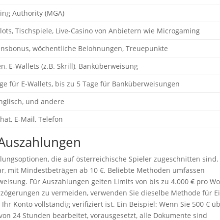
ing Authority (MGA)
lots, Tischspiele, Live-Casino von Anbietern wie Microgaming
nsbonus, wöchentliche Belohnungen, Treuepunkte
n, E-Wallets (z.B. Skrill), Banküberweisung
ge für E-Wallets, bis zu 5 Tage für Banküberweisungen
nglisch, und andere
hat, E-Mail, Telefon
 Auszahlungen
lungsoptionen, die auf österreichische Spieler zugeschnitten sind.
bar, mit Mindestbeträgen ab 10 €. Beliebte Methoden umfassen
rweisung. Für Auszahlungen gelten Limits von bis zu 4.000 € pro Wo
erzögerungen zu vermeiden, verwenden Sie dieselbe Methode für E
hr Konto vollständig verifiziert ist. Ein Beispiel: Wenn Sie 500 € ü
 von 24 Stunden bearbeitet, vorausgesetzt, alle Dokumente sind