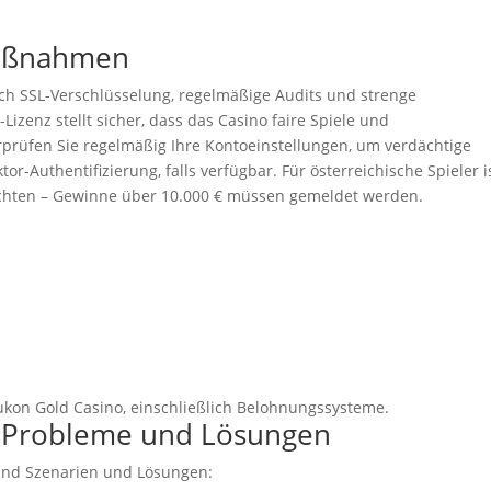
Maßnahmen
ch SSL-Verschlüsselung, regelmäßige Audits und strenge
Lizenz stellt sicher, dass das Casino faire Spiele und
rprüfen Sie regelmäßig Ihre Kontoeinstellungen, um verdächtige
or-Authentifizierung, falls verfügbar. Für österreichische Spieler i
eachten – Gewinne über 10.000 € müssen gemeldet werden.
Yukon Gold Casino, einschließlich Belohnungssysteme.
e Probleme und Lösungen
sind Szenarien und Lösungen: