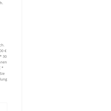
h.
ch.
00 €
* 30
chnen
€ *
Sie
llung