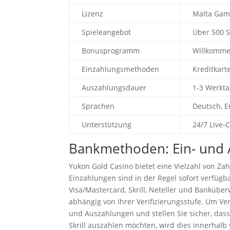
Lizenz
Malta Gam
Spieleangebot
Über 500 S
Bonusprogramm
Willkomme
Einzahlungsmethoden
Kreditkarte
Auszahlungsdauer
1-3 Werkta
Sprachen
Deutsch, E
Unterstützung
24/7 Live-C
Bankmethoden: Ein- und
Yukon Gold Casino bietet eine Vielzahl von Zah
Einzahlungen sind in der Regel sofort verfüg
Visa/Mastercard, Skrill, Neteller und Bankübe
abhängig von Ihrer Verifizierungsstufe. Um V
und Auszahlungen und stellen Sie sicher, dass I
Skrill auszahlen möchten, wird dies innerhalb