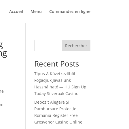
Accueil
Menu
Commandez en ligne
g
Rechercher
ng
Recent Posts
Típus A Következőből
Fogadjuk Javaslunk
Használható — HU Sign Up
ne
Today Silveroak Casino
Depozit Alegere Și
um
Rambursare Protecție .
România Register Free
Grosvenor Casino Online