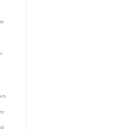
ie
u.
lich
ze
nd